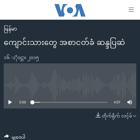
သုံး
ရ
လွယ်ကူ
မြန်မာ
မူလစာမျက်နှာ
စေ
ကျောင်းသားတွေ အစာငတ်ခံ ဆန္ဒပြဆဲ
မြန်မာ
သည့်
ကမ္ဘာ့သတင်းများ
၁၆ ႏိုဝင္ဘာ၊ ၂၀၁၅
Link
ဗွီဒီယို
နိုင်ငံတကာ
များ
သတင်းလွတ်လပ်ခွင့်
အမေရိကန်
ပင်မ
ရပ်ဝန်းတခု လမ်းတခု အလွန်
တရုတ်
No media source currently available
အကြောင်းအရာ
သို့
အင်္ဂလိပ်စာလေ့လာမယ်
အစ္စရေး-ပါလက်စတိုင်း
0:00
4:07
ကျော်
အပတ်စဉ်ကဏ္ဍများ
အမေရိကန်သုံးအီဒီယံ
တိုက်ရိုက် လင့်ခ်
ကြည့်
ရေဒီယိုနှင့်ရုပ်သံ အချက်အလက်များ
မကြေးမုံရဲ့ အင်္ဂလိပ်စာ
ရေဒီယို
ရန်
ပင်မ
ရေဒီယို/တီဗွီအစီအစဉ်
ရုပ်ရှင်ထဲက အင်္ဂလိပ်စာ
တီဗွီ
မျှဝေပါ