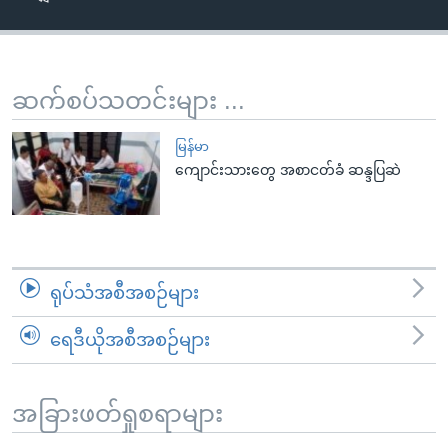
အ
သုတပဒေသာ အင်္ဂလိပ်စာ
ညွန်း
Learning English
စာမျက်နှာ
သို့
ဗွီအိုအေ လူမှုကွန်ယက်များ
ဆက်စပ်သတင်းများ ...
ကျော်
ကြည့်
မြန်မာ
ရန်
ကျောင်းသားတွေ အစာငတ်ခံ ဆန္ဒပြဆဲ
ဘာသာစကားများ
ရှာဖွေ
ရန်
နေရာ
သို့
ရုပ်သံအစီအစဉ်များ
ကျော်
ရန်
ရေဒီယိုအစီအစဉ်များ
အခြားဖတ်ရှုစရာများ