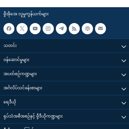
ဗွီအိုအေ လူမှုကွန်ယက်များ
သတင်း
၀န်ဆောင်မှုများ
အပတ်စဉ်ကဏ္ဍများ
အင်္ဂလိပ်သင်ခန်းစာများ
ရေဒီယို
ရုပ်သံအစီအစဉ်နှင့် ဗွီဒီယိုကဏ္ဍများ