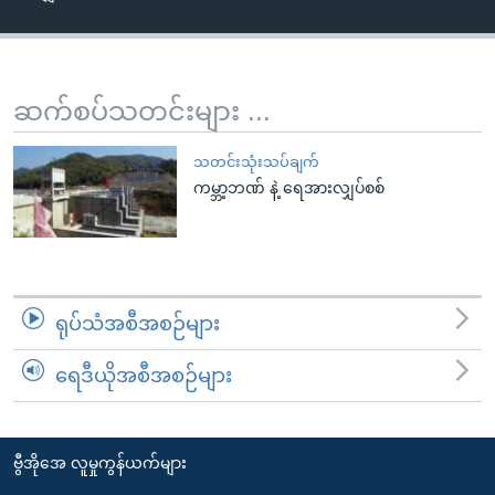
အ
သုတပဒေသာ အင်္ဂလိပ်စာ
ညွန်း
Learning English
စာမျက်နှာ
သို့
ဗွီအိုအေ လူမှုကွန်ယက်များ
ဆက်စပ်သတင်းများ ...
ကျော်
ကြည့်
သတင်းသုံးသပ်ချက်
ရန်
ကမ္ဘာ့ဘဏ် နဲ့ ရေအားလျှပ်စစ်
ဘာသာစကားများ
ရှာဖွေ
ရန်
နေရာ
သို့
ရုပ်သံအစီအစဉ်များ
ကျော်
ရန်
ရေဒီယိုအစီအစဉ်များ
ဗွီအိုအေ လူမှုကွန်ယက်များ