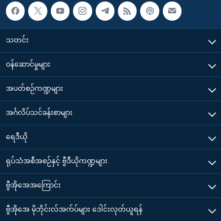
သတင်း
၀န်ဆောင်မှုများ
အပတ်စဉ်ကဏ္ဍများ
အင်္ဂလိပ်သင်ခန်းစာများ
ရေဒီယို
ရုပ်သံအစီအစဉ်နှင့် ဗွီဒီယိုကဏ္ဍများ
ဗွီအိုအေအကြောင်း
ဗွီအိုအေ မိုဘိုင်းလ်အက်ပ်များ ဒေါင်းလုတ်ယူရန်