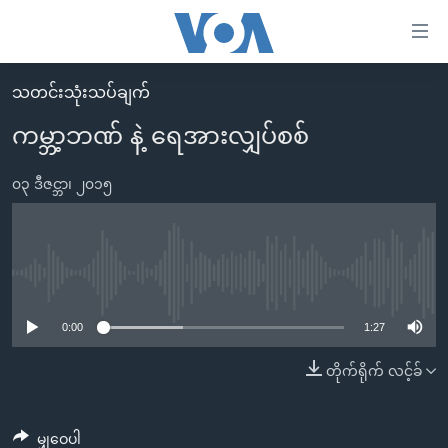
သုံး
ရ
လွယ်ကူ
သတင်းသုံးသပ်ချက်
မူလစာမျက်နှာ
စေ
ကမ္ဘာ့ဘဏ် နဲ့ ရေအားလျှပ်စစ်
မြန်မာ
သည့်
ကမ္ဘာ့သတင်းများ
၀၃ ဒီဇင္ဘာ၊ ၂၀၁၅
Link
ဗွီဒီယို
နိုင်ငံတကာ
များ
သတင်းလွတ်လပ်ခွင့်
အမေရိကန်
ပင်မ
ရပ်ဝန်းတခု လမ်းတခု အလွန်
တရုတ်
No media source currently available
အကြောင်းအရာ
သို့
အင်္ဂလိပ်စာလေ့လာမယ်
အစ္စရေး-ပါလက်စတိုင်း
0:00
1:27
ကျော်
အပတ်စဉ်ကဏ္ဍများ
အမေရိကန်သုံးအီဒီယံ
တိုက်ရိုက် လင့်ခ်
ကြည့်
ရေဒီယိုနှင့်ရုပ်သံ အချက်အလက်များ
မကြေးမုံရဲ့ အင်္ဂလိပ်စာ
ရေဒီယို
ရန်
ပင်မ
ရေဒီယို/တီဗွီအစီအစဉ်
ရုပ်ရှင်ထဲက အင်္ဂလိပ်စာ
တီဗွီ
မျှဝေပါ