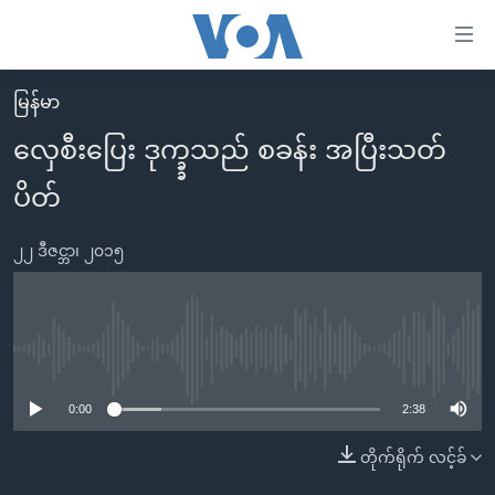
သုံး
ရ
လွယ်ကူ
မြန်မာ
မူလစာမျက်နှာ
စေ
လှေစီးပြေး ဒုက္ခ္ခသည် စခန်း အပြီးသတ်
မြန်မာ
သည့်
ပိတ်
ကမ္ဘာ့သတင်းများ
Link
ဗွီဒီယို
နိုင်ငံတကာ
များ
၂၂ ဒီဇင္ဘာ၊ ၂၀၁၅
သတင်းလွတ်လပ်ခွင့်
အမေရိကန်
ပင်မ
ရပ်ဝန်းတခု လမ်းတခု အလွန်
တရုတ်
အကြောင်းအရာ
သို့
အင်္ဂလိပ်စာလေ့လာမယ်
အစ္စရေး-ပါလက်စတိုင်း
No media source currently available
ကျော်
အပတ်စဉ်ကဏ္ဍများ
အမေရိကန်သုံးအီဒီယံ
ကြည့်
0:00
2:38
ရေဒီယိုနှင့်ရုပ်သံ အချက်အလက်များ
မကြေးမုံရဲ့ အင်္ဂလိပ်စာ
ရေဒီယို
ရန်
တိုက်ရိုက် လင့်ခ်
ပင်မ
ရေဒီယို/တီဗွီအစီအစဉ်
ရုပ်ရှင်ထဲက အင်္ဂလိပ်စာ
တီဗွီ