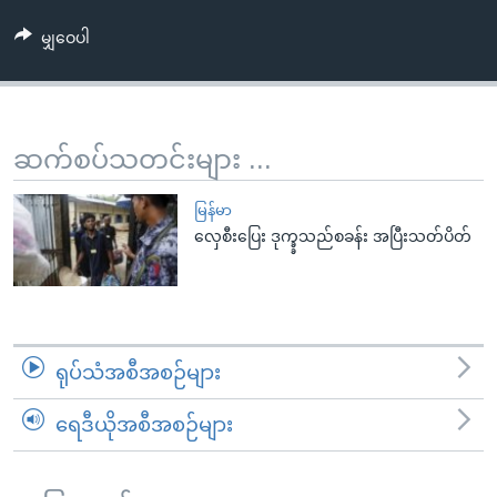
အ
သုတပဒေသာ အင်္ဂလိပ်စာ
ညွန်း
Learning English
မျှဝေပါ
စာမျက်နှာ
သို့
ဗွီအိုအေ လူမှုကွန်ယက်များ
ကျော်
ဆက်စပ်သတင်းများ ...
ကြည့်
ရန်
ဘာသာစကားများ
မြန်မာ
ရှာဖွေ
လှေစီးပြေး ဒုက္ခ္ခသည်စခန်း အပြီးသတ်ပိတ်
ရန်
နေရာ
သို့
ကျော်
ရန်
ရုပ်သံအစီအစဉ်များ
ရေဒီယိုအစီအစဉ်များ