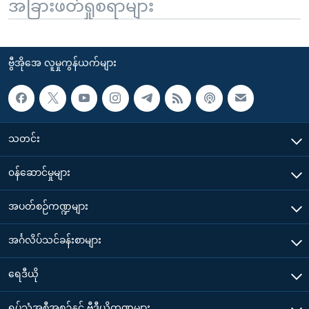
အခြားဖတ်ရှုစရာများ
ဗွီအိုအေ လူမှုကွန်ယက်များ
သတင်း
၀န်ဆောင်မှုများ
အပတ်စဉ်ကဏ္ဍများ
အင်္ဂလိပ်သင်ခန်းစာများ
ရေဒီယို
ရုပ်သံအစီအစဉ်နှင့် ဗွီဒီယိုကဏ္ဍများ