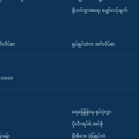
ရိုဟင်ဂျာအရေး မျှော်လင့်ချက်
်္ဂလိပ်စာ
ရုပ်ရှင်ထဲက အင်္ဂလိပ်စာ
၀-၁၀း၀၀
ရေမြေခြားမှ ရုပ်ပုံလွှာ
ပိုလီဂရပ်ဖ်.အင်ဖို
်းခန်း
ဗွီအိုအေ ပုံပြရုပ်သံ