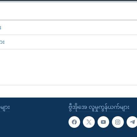
း
ား
ုများ
ဗွီအိုအေ လူမှုကွန်ယက်များ