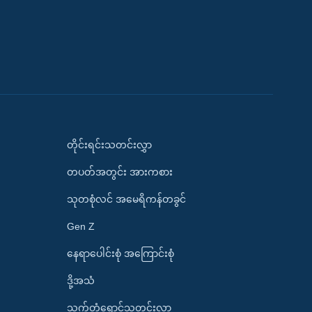
တိုင်းရင်းသတင်းလွှာ
တပတ်အတွင်း အားကစား
သုတစုံလင် အမေရိကန်တခွင်
Gen Z
နေရာပေါင်းစုံ အကြောင်းစုံ
ဒို့အသံ
သက်တံရောင်သတင်းလွှာ