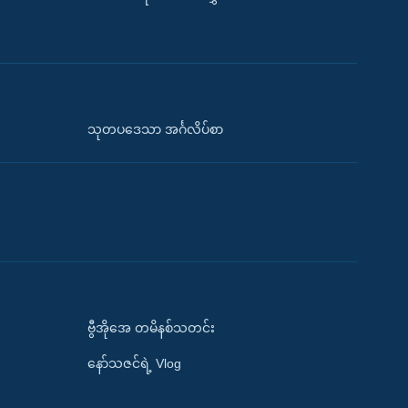
သုတပဒေသာ အင်္ဂလိပ်စာ
ဗွီအိုအေ တမိနစ်သတင်း
နော်သဇင်ရဲ့ Vlog