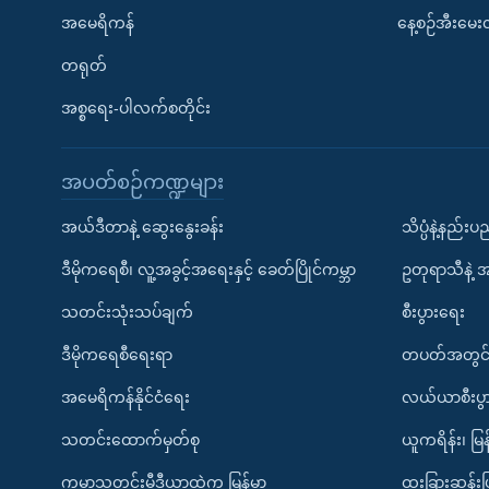
အမေရိကန်
နေ့စဉ်အီးမေ
တရုတ်
အစ္စရေး-ပါလက်စတိုင်း
အပတ်စဉ်ကဏ္ဍများ
အယ်ဒီတာနဲ့ ဆွေးနွေးခန်း
သိပ္ပံနဲ့နည်း
ဒီမိုကရေစီ၊ လူ့အခွင့်အရေးနှင့် ခေတ်ပြိုင်ကမ္ဘာ
ဥတုရာသီနဲ့ 
သတင်းသုံးသပ်ချက်
စီးပွားရေး
ဒီမိုကရေစီရေးရာ
တပတ်အတွင်
အမေရိကန်နိုင်ငံရေး
လယ်ယာစီးပွ
သတင်းထောက်မှတ်စု
ယူကရိန်း၊ မြန
ကမ္ဘာ့သတင်းမီဒီယာထဲက မြန်မာ
ထူးခြားဆန်း