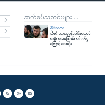
ဆက်စပ်သတင်းများ ...
နိုင်ငံတကာ
ဆီးရီးယားသူပုန်ခေါင်းဆောင်
တဦး လေကြောင်း ပစ်ခတ်မှု
ကြောင့် သေဆုံး