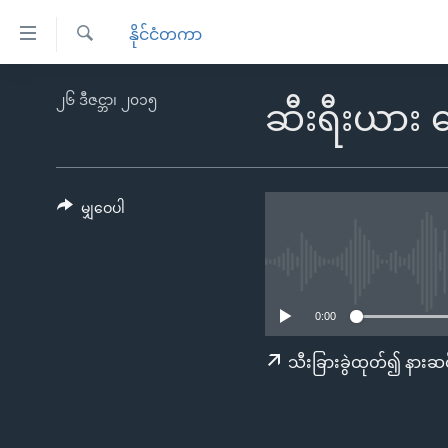
သုံး
နိုင်ငံတကာ
ရ
ရှာဖွေ
လွယ်ကူ
မူလစာမျက်နှာ
၂၆ ဒီဇင္ဘာ၊ ၂၀၁၅
ရ
ဆီးရီးယား 
စေ
မြန်မာ
လာ
သည့်
ဒ်
ကမ္ဘာ့သတင်းများ
Link
ဗွီဒီယို
နိုင်ငံတကာ
မျှဝေပါ
များ
သတင်းလွတ်လပ်ခွင့်
အမေရိကန်
ပင်မ
ရပ်ဝန်းတခု လမ်းတခု အလွန်
တရုတ်
အကြောင်းအရာ
အင်္ဂလိပ်စာလေ့လာမယ်
အစ္စရေး-ပါလက်စတိုင်း
သို့
0:00
အပတ်စဉ်ကဏ္ဍများ
အမေရိကန်သုံးအီဒီယံ
ကျော်
သီးခြားခွဲထုတ်၍ နားဆင
ကြည့်
ရေဒီယိုနှင့်ရုပ်သံ အချက်အလက်များ
မကြေးမုံရဲ့ အင်္ဂလိပ်စာ
ရေဒီယို
ရန်
ရေဒီယို/တီဗွီအစီအစဉ်
ရုပ်ရှင်ထဲက အင်္ဂလိပ်စာ
တီဗွီ
ပင်မ