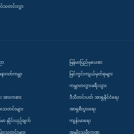
းလ်သတင်းလွှာ
ပညာ
မြန်မာပြည်မှပေးစာ
အနာဂတ်ကမ္ဘာ
မြင်ကွင်းကျယ်မှတ်စုများ
ကမ္ဘာတလွှားခရီးသွား
း အားကစား
ဒီသီတင်းပတ် အာရှနိုင်ငံရေး
ားသတင်းများ
အာရှစီးပွားရေး
်မာ နှိုင်းယှဉ်ချက်
ကျန်းမာရေး
ပြားသတင်းများ
အမျိုးသမီးကဏ္ဍ