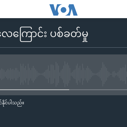
လေကြောင်း ပစ်ခတ်မှု
No media source currently availa
်နိုင်ပါသည်။