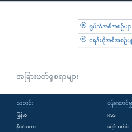
သုတပဒေသာ အင်္ဂလိပ်စာ
အ
ညွန်း
စာမျက်နှာ
သို့
ရုပ်သံအစီအစဉ်မျာ
ကျော်
ရေဒီယိုအစီအစဉ်မျ
ကြည့်
ရန်
ရှာဖွေ
ရန်
နေရာ
အခြားဖတ်ရှုစရာများ
သို့
ကျော်
ရန်
သတင်း
၀န်ဆောင်မှ
မြန်မာ
RSS
နိုင်ငံတကာ
ပေါ့ဒ်ကတ်စ်