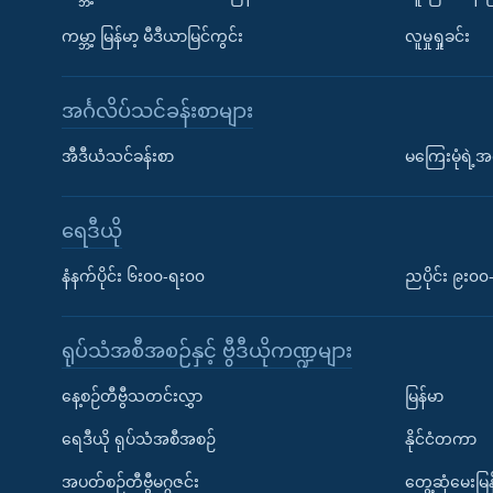
ကမ္ဘာ့ မြန်မာ့ မီဒီယာမြင်ကွင်း
လူမှုရှုခင်း
အင်္ဂလိပ်သင်ခန်းစာများ
အီဒီယံသင်ခန်းစာ
မကြေးမုံရဲ့အင
ရေဒီယို
နံနက်ပိုင်း ၆း၀၀-ရး၀၀
ညပိုင်း ၉း၀
ရုပ်သံအစီအစဉ်နှင့် ဗွီဒီယိုကဏ္ဍများ
နေ့စဉ်တီဗွီသတင်းလွှာ
မြန်မာ
ရေဒီယို ရုပ်သံအစီအစဉ်
နိုင်ငံတကာ
အပတ်စဉ်တီဗွီမဂ္ဂဇင်း
တွေ့ဆုံမေးမြန