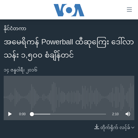
သုံး
ရ
လွယ်ကူ
နိုင်ငံတကာ
မူလစာမျက်နှာ
စေ
အမေရိကန် Powerball ထီဆုကြေး ဒေါ်လာ
မြန်မာ
သည့်
သန်း ၁,၅၀၀ စံချိန်တင်
ကမ္ဘာ့သတင်းများ
Link
ဗွီဒီယို
နိုင်ငံတကာ
များ
၁၄ ဇန္နဝါရီ၊ ၂၀၁၆
သတင်းလွတ်လပ်ခွင့်
အမေရိကန်
ပင်မ
ရပ်ဝန်းတခု လမ်းတခု အလွန်
တရုတ်
အကြောင်းအရာ
သို့
အင်္ဂလိပ်စာလေ့လာမယ်
အစ္စရေး-ပါလက်စတိုင်း
No media source currently available
ကျော်
အပတ်စဉ်ကဏ္ဍများ
အမေရိကန်သုံးအီဒီယံ
ကြည့်
0:00
2:10
ရေဒီယိုနှင့်ရုပ်သံ အချက်အလက်များ
မကြေးမုံရဲ့ အင်္ဂလိပ်စာ
ရေဒီယို
ရန်
တိုက်ရိုက် လင့်ခ်
ပင်မ
ရေဒီယို/တီဗွီအစီအစဉ်
ရုပ်ရှင်ထဲက အင်္ဂလိပ်စာ
တီဗွီ