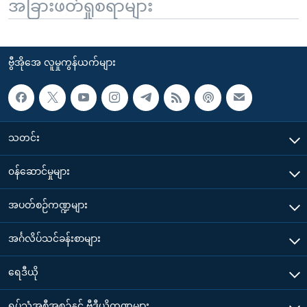
အခြားဖတ်ရှုစရာများ
ဗွီအိုအေ လူမှုကွန်ယက်များ
သတင်း
၀န်ဆောင်မှုများ
အပတ်စဉ်ကဏ္ဍများ
အင်္ဂလိပ်သင်ခန်းစာများ
ရေဒီယို
ရုပ်သံအစီအစဉ်နှင့် ဗွီဒီယိုကဏ္ဍများ