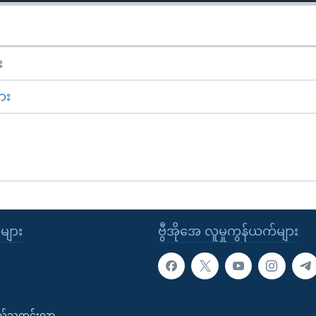
း
ား
ုများ
ဗွီအိုအေ လူမှုကွန်ယက်များ
းလ်သတင်းလွှာ