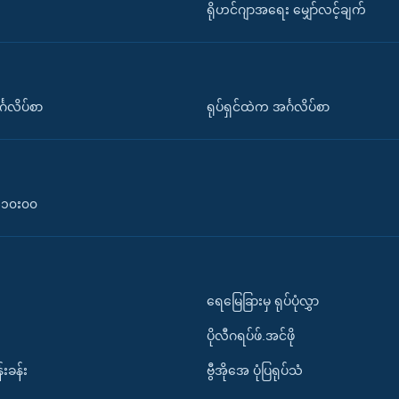
ရိုဟင်ဂျာအရေး မျှော်လင့်ချက်
်္ဂလိပ်စာ
ရုပ်ရှင်ထဲက အင်္ဂလိပ်စာ
၀-၁၀း၀၀
ရေမြေခြားမှ ရုပ်ပုံလွှာ
ပိုလီဂရပ်ဖ်.အင်ဖို
်းခန်း
ဗွီအိုအေ ပုံပြရုပ်သံ