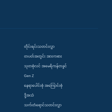
တိုင်းရင်းသတင်းလွှာ
တပတ်အတွင်း အားကစား
သုတစုံလင် အမေရိကန်တခွင်
Gen Z
နေရာပေါင်းစုံ အကြောင်းစုံ
ဒို့အသံ
သက်တံရောင်သတင်းလွှာ