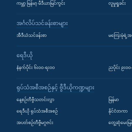
ကမ္ဘာ့ မြန်မာ့ မီဒီယာမြင်ကွင်း
လူမှုရှုခင်း
အင်္ဂလိပ်သင်ခန်းစာများ
အီဒီယံသင်ခန်းစာ
မကြေးမုံရဲ့အင
ရေဒီယို
နံနက်ပိုင်း ၆း၀၀-ရး၀၀
ညပိုင်း ၉း၀
ရုပ်သံအစီအစဉ်နှင့် ဗွီဒီယိုကဏ္ဍများ
နေ့စဉ်တီဗွီသတင်းလွှာ
မြန်မာ
ရေဒီယို ရုပ်သံအစီအစဉ်
နိုင်ငံတကာ
အပတ်စဉ်တီဗွီမဂ္ဂဇင်း
တွေ့ဆုံမေးမြန