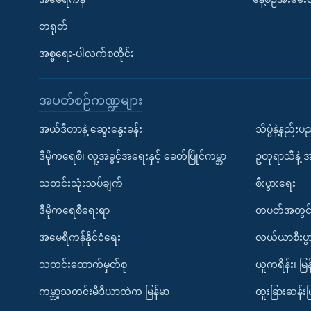
တရုတ်
အစ္စရေး-ပါလက်စတိုင်း
အပတ်စဉ်ကဏ္ဍများ
အယ်ဒီတာနဲ့ ဆွေးနွေးခန်း
သိပ္ပံနဲ့နည်း
ဒီမိုကရေစီ၊ လူ့အခွင့်အရေးနှင့် ခေတ်ပြိုင်ကမ္ဘာ
ဥတုရာသီနဲ့ 
သတင်းသုံးသပ်ချက်
စီးပွားရေး
ဒီမိုကရေစီရေးရာ
တပတ်အတွင်
အမေရိကန်နိုင်ငံရေး
လယ်ယာစီးပွ
သတင်းထောက်မှတ်စု
ယူကရိန်း၊ မြန
ကမ္ဘာ့သတင်းမီဒီယာထဲက မြန်မာ
ထူးခြားဆန်း