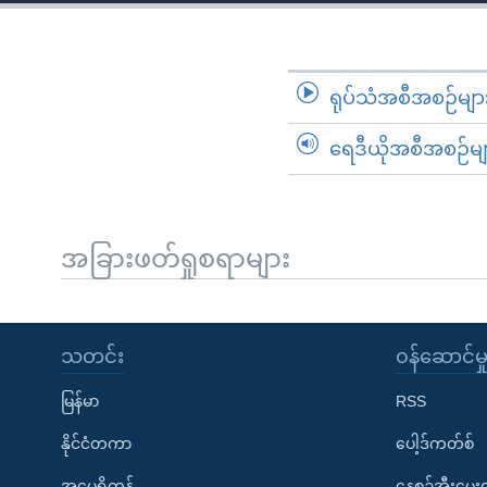
သုတပဒေသာ အင်္ဂလိပ်စာ
အ
ညွန်း
စာမျက်နှာ
သို့
ရုပ်သံအစီအစဉ်မျာ
ကျော်
ရေဒီယိုအစီအစဉ်မျ
ကြည့်
ရန်
ရှာဖွေ
ရန်
အခြားဖတ်ရှုစရာများ
နေရာ
သို့
ကျော်
သတင်း
၀န်ဆောင်မှ
ရန်
မြန်မာ
RSS
နိုင်ငံတကာ
ပေါ့ဒ်ကတ်စ်
အမေရိကန်
နေ့စဉ်အီးမေ