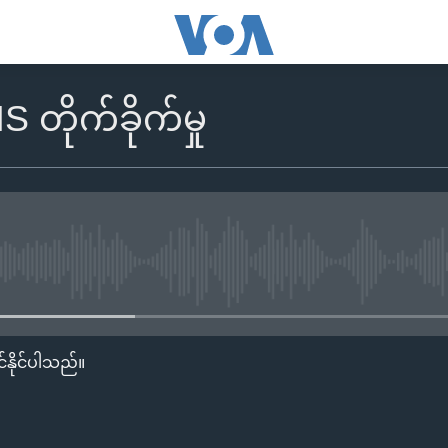
IS တိုက်ခိုက်မှု
No media source currently availa
်နိုင်ပါသည်။