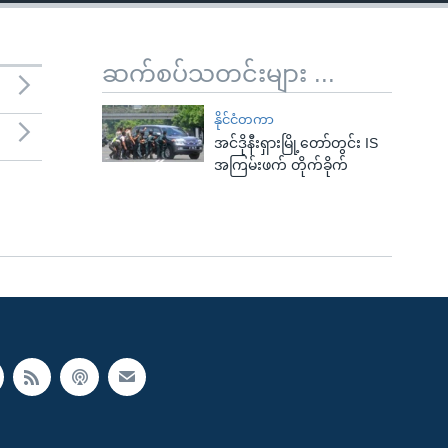
ဆက်စပ်သတင်းများ ...
နိုင်ငံတကာ
အင်ဒိုနီးရှားမြို့တော်တွင်း IS
အကြမ်းဖက် တိုက်ခိုက်