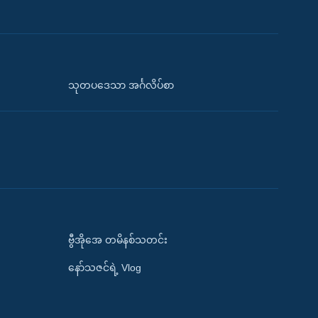
သုတပဒေသာ အင်္ဂလိပ်စာ
ဗွီအိုအေ တမိနစ်သတင်း
နော်သဇင်ရဲ့ Vlog