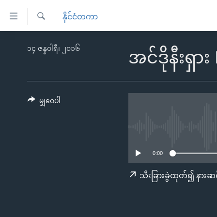
သုံး
နိုင်ငံတကာ
ရ
ရှာဖွေ
လွယ်ကူ
မူလစာမျက်နှာ
၁၄ ဇန္နဝါရီ၊ ၂၀၁၆
ရ
အင်ဒိုနီးရှား 
စေ
မြန်မာ
လာ
သည့်
ဒ်
ကမ္ဘာ့သတင်းများ
Link
ဗွီဒီယို
နိုင်ငံတကာ
မျှဝေပါ
များ
သတင်းလွတ်လပ်ခွင့်
အမေရိကန်
ပင်မ
ရပ်ဝန်းတခု လမ်းတခု အလွန်
တရုတ်
အကြောင်းအရာ
အင်္ဂလိပ်စာလေ့လာမယ်
အစ္စရေး-ပါလက်စတိုင်း
သို့
0:00
အပတ်စဉ်ကဏ္ဍများ
အမေရိကန်သုံးအီဒီယံ
ကျော်
သီးခြားခွဲထုတ်၍ နားဆင
ကြည့်
ရေဒီယိုနှင့်ရုပ်သံ အချက်အလက်များ
မကြေးမုံရဲ့ အင်္ဂလိပ်စာ
ရေဒီယို
ရန်
ရေဒီယို/တီဗွီအစီအစဉ်
ရုပ်ရှင်ထဲက အင်္ဂလိပ်စာ
တီဗွီ
ပင်မ