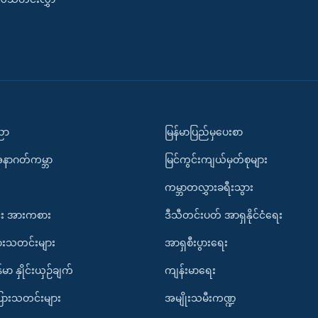
ပညာ
မြန်မာပြည်မှပေးစာ
အနာဂတ်ကမ္ဘာ
မြင်ကွင်းကျယ်မှတ်စုများ
ကမ္ဘာတလွှားခရီးသွား
း အားကစား
ဒီသီတင်းပတ် အာရှနိုင်ငံရေး
ားသတင်းများ
အာရှစီးပွားရေး
်မာ နှိုင်းယှဉ်ချက်
ကျန်းမာရေး
ပြားသတင်းများ
အမျိုးသမီးကဏ္ဍ