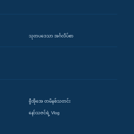
သုတပဒေသာ အင်္ဂလိပ်စာ
ဗွီအိုအေ တမိနစ်သတင်း
နော်သဇင်ရဲ့ Vlog