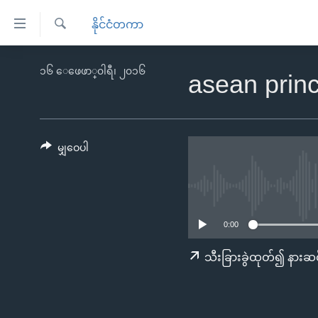
သုံး
နိုင်ငံတကာ
ရ
ရှာဖွေ
လွယ်ကူ
မူလစာမျက်နှာ
၁၆ ေဖေဖာ္၀ါရီ၊ ၂၀၁၆
ရ
asean princ
စေ
မြန်မာ
လာ
သည့်
ဒ်
ကမ္ဘာ့သတင်းများ
Link
ဗွီဒီယို
နိုင်ငံတကာ
မျှဝေပါ
များ
သတင်းလွတ်လပ်ခွင့်
အမေရိကန်
ပင်မ
ရပ်ဝန်းတခု လမ်းတခု အလွန်
တရုတ်
အကြောင်းအရာ
အင်္ဂလိပ်စာလေ့လာမယ်
အစ္စရေး-ပါလက်စတိုင်း
သို့
0:00
အပတ်စဉ်ကဏ္ဍများ
အမေရိကန်သုံးအီဒီယံ
ကျော်
သီးခြားခွဲထုတ်၍ နားဆင
ကြည့်
ရေဒီယိုနှင့်ရုပ်သံ အချက်အလက်များ
မကြေးမုံရဲ့ အင်္ဂလိပ်စာ
ရေဒီယို
ရန်
ရေဒီယို/တီဗွီအစီအစဉ်
ရုပ်ရှင်ထဲက အင်္ဂလိပ်စာ
တီဗွီ
ပင်မ