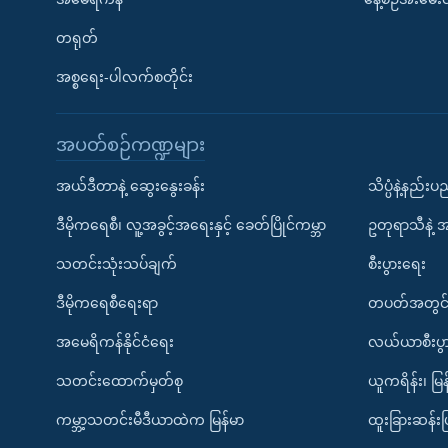
တရုတ်
အစ္စရေး-ပါလက်စတိုင်း
အပတ်စဉ်ကဏ္ဍများ
အယ်ဒီတာနဲ့ ဆွေးနွေးခန်း
သိပ္ပံနဲ့နည်း
ဒီမိုကရေစီ၊ လူ့အခွင့်အရေးနှင့် ခေတ်ပြိုင်ကမ္ဘာ
ဥတုရာသီနဲ့ 
သတင်းသုံးသပ်ချက်
စီးပွားရေး
ဒီမိုကရေစီရေးရာ
တပတ်အတွင်
အမေရိကန်နိုင်ငံရေး
လယ်ယာစီးပွ
သတင်းထောက်မှတ်စု
ယူကရိန်း၊ မြန
ကမ္ဘာ့သတင်းမီဒီယာထဲက မြန်မာ
ထူးခြားဆန်း