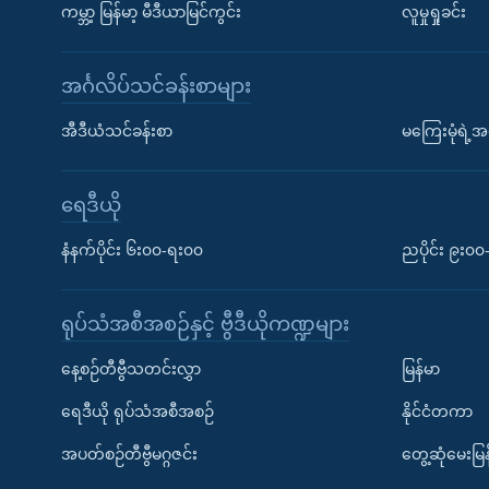
ကမ္ဘာ့ မြန်မာ့ မီဒီယာမြင်ကွင်း
လူမှုရှုခင်း
အင်္ဂလိပ်သင်ခန်းစာများ
အီဒီယံသင်ခန်းစာ
မကြေးမုံရဲ့အင
ရေဒီယို
နံနက်ပိုင်း ၆း၀၀-ရး၀၀
ညပိုင်း ၉း၀
ရုပ်သံအစီအစဉ်နှင့် ဗွီဒီယိုကဏ္ဍများ
နေ့စဉ်တီဗွီသတင်းလွှာ
မြန်မာ
ရေဒီယို ရုပ်သံအစီအစဉ်
နိုင်ငံတကာ
အပတ်စဉ်တီဗွီမဂ္ဂဇင်း
တွေ့ဆုံမေးမြန