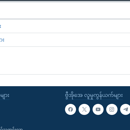
း
ား
ုများ
ဗွီအိုအေ လူမှုကွန်ယက်များ
းလ်သတင်းလွှာ