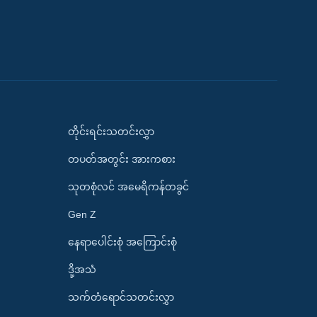
တိုင်းရင်းသတင်းလွှာ
တပတ်အတွင်း အားကစား
သုတစုံလင် အမေရိကန်တခွင်
Gen Z
နေရာပေါင်းစုံ အကြောင်းစုံ
ဒို့အသံ
သက်တံရောင်သတင်းလွှာ