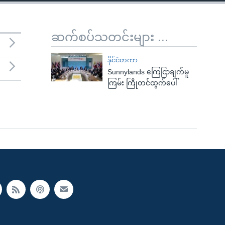
ဆက်စပ်သတင်းများ ...
နိုင်ငံတကာ
Sunnylands ကြေငြာချက်မူ
ကြမ်း ကြိုတင်ထွက်ပေါ်