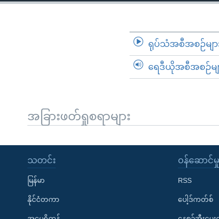
သုတပဒေသာ အင်္ဂလိပ်စာ
အ
ညွန်း
စာမျက်နှာ
သို့
ရုပ်သံအစီအစဉ်မျာ
ကျော်
ရေဒီယိုအစီအစဉ်မျ
ကြည့်
ရန်
ရှာဖွေ
ရန်
အခြားဖတ်ရှုစရာများ
နေရာ
သို့
ကျော်
သတင်း
၀န်ဆောင်မှ
ရန်
မြန်မာ
RSS
နိုင်ငံတကာ
ပေါ့ဒ်ကတ်စ်
အမေရိကန်
နေ့စဉ်အီးမေ