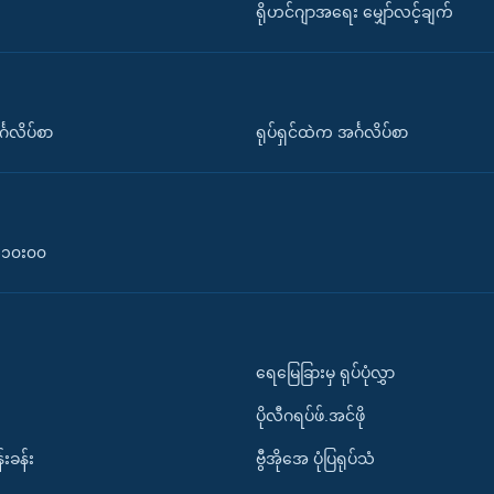
ရိုဟင်ဂျာအရေး မျှော်လင့်ချက်
်္ဂလိပ်စာ
ရုပ်ရှင်ထဲက အင်္ဂလိပ်စာ
၀-၁၀း၀၀
ရေမြေခြားမှ ရုပ်ပုံလွှာ
ပိုလီဂရပ်ဖ်.အင်ဖို
်းခန်း
ဗွီအိုအေ ပုံပြရုပ်သံ