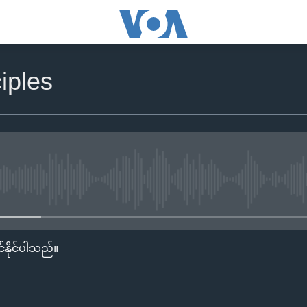
iples
No media source currently availa
်နိုင်ပါသည်။