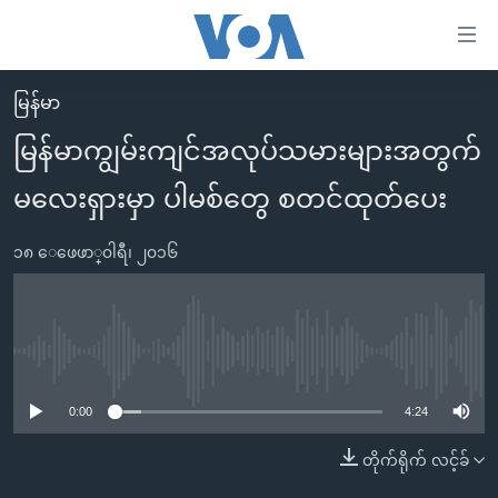
သုံး
ရ
လွယ်ကူ
မြန်မာ
မူလစာမျက်နှာ
စေ
မြန်မာကျွမ်းကျင်အလုပ်သမားများအတွက်
မြန်မာ
သည့်
မလေးရှားမှာ ပါမစ်တွေ စတင်ထုတ်ပေး
ကမ္ဘာ့သတင်းများ
Link
ဗွီဒီယို
နိုင်ငံတကာ
များ
၁၈ ေဖေဖာ္၀ါရီ၊ ၂၀၁၆
သတင်းလွတ်လပ်ခွင့်
အမေရိကန်
ပင်မ
ရပ်ဝန်းတခု လမ်းတခု အလွန်
တရုတ်
အကြောင်းအရာ
သို့
အင်္ဂလိပ်စာလေ့လာမယ်
အစ္စရေး-ပါလက်စတိုင်း
No media source currently available
ကျော်
အပတ်စဉ်ကဏ္ဍများ
အမေရိကန်သုံးအီဒီယံ
ကြည့်
0:00
4:24
ရေဒီယိုနှင့်ရုပ်သံ အချက်အလက်များ
မကြေးမုံရဲ့ အင်္ဂလိပ်စာ
ရေဒီယို
ရန်
တိုက်ရိုက် လင့်ခ်
ပင်မ
ရေဒီယို/တီဗွီအစီအစဉ်
ရုပ်ရှင်ထဲက အင်္ဂလိပ်စာ
တီဗွီ