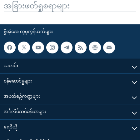
အခြားဖတ်ရှုစရာများ
ဗွီအိုအေ လူမှုကွန်ယက်များ
သတင်း
၀န်ဆောင်မှုများ
အပတ်စဉ်ကဏ္ဍများ
အင်္ဂလိပ်သင်ခန်းစာများ
ရေဒီယို