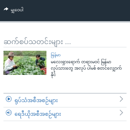
အ
သုတပဒေသာ အင်္ဂလိပ်စာ
ညွန်း
Learning English
မျှဝေပါ
စာမျက်နှာ
သို့
ဗွီအိုအေ လူမှုကွန်ယက်များ
ကျော်
ဆက်စပ်သတင်းများ ...
ကြည့်
ရန်
ဘာသာစကားများ
မြန်မာ
ရှာဖွေ
မလေးရှားရောက် တရားမဝင် မြန်မာ
ရန်
လုပ်သားတွေ အလုပ် ပါမစ် စတင်လျှောက်
နေရာ
နိုင်
သို့
ကျော်
ရန်
ရုပ်သံအစီအစဉ်များ
ရေဒီယိုအစီအစဉ်များ