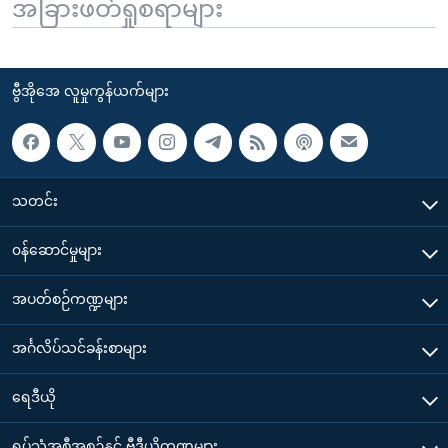
အခြားဖတ်ရှုစရာများ
ဗွီအိုအေ လူမှုကွန်ယက်များ
သတင်း
၀န်ဆောင်မှုများ
အပတ်စဉ်ကဏ္ဍများ
အင်္ဂလိပ်သင်ခန်းစာများ
ရေဒီယို
ရုပ်သံအစီအစဉ်နှင့် ဗွီဒီယိုကဏ္ဍများ