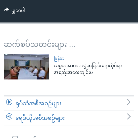
အ
သုတပဒေသာ အင်္ဂလိပ်စာ
ညွန်း
Learning English
မျှဝေပါ
စာမျက်နှာ
သို့
ဗွီအိုအေ လူမှုကွန်ယက်များ
ကျော်
ဆက်စပ်သတင်းများ ...
ကြည့်
ရန်
ဘာသာစကားများ
မြန်မာ
ရှာဖွေ
သမ္မတအာဏာ လွဲှပြောင်းရေးဆိုင်ရာ
ရန်
အစည်းအဝေးကျင်းပ
နေရာ
သို့
ကျော်
ရန်
ရုပ်သံအစီအစဉ်များ
ရေဒီယိုအစီအစဉ်များ