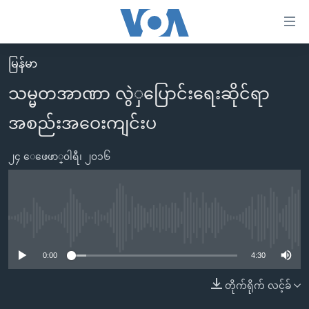
သုံး
ရ
လွယ်ကူ
မြန်မာ
မူလစာမျက်နှာ
စေ
သမ္မတအာဏာ လွဲှပြောင်းရေးဆိုင်ရာ
မြန်မာ
သည့်
အစည်းအဝေးကျင်းပ
ကမ္ဘာ့သတင်းများ
Link
ဗွီဒီယို
နိုင်ငံတကာ
များ
၂၄ ေဖေဖာ္၀ါရီ၊ ၂၀၁၆
သတင်းလွတ်လပ်ခွင့်
အမေရိကန်
ပင်မ
ရပ်ဝန်းတခု လမ်းတခု အလွန်
တရုတ်
အကြောင်းအရာ
သို့
အင်္ဂလိပ်စာလေ့လာမယ်
အစ္စရေး-ပါလက်စတိုင်း
No media source currently available
ကျော်
အပတ်စဉ်ကဏ္ဍများ
အမေရိကန်သုံးအီဒီယံ
ကြည့်
0:00
4:30
ရေဒီယိုနှင့်ရုပ်သံ အချက်အလက်များ
မကြေးမုံရဲ့ အင်္ဂလိပ်စာ
ရေဒီယို
ရန်
တိုက်ရိုက် လင့်ခ်
ပင်မ
ရေဒီယို/တီဗွီအစီအစဉ်
ရုပ်ရှင်ထဲက အင်္ဂလိပ်စာ
တီဗွီ