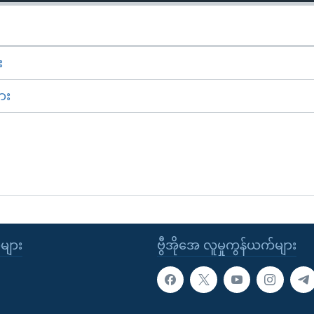
း
ား
ုများ
ဗွီအိုအေ လူမှုကွန်ယက်များ