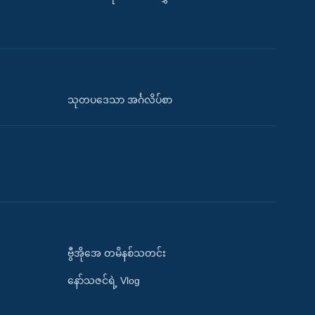
သုတပဒေသာ အင်္ဂလိပ်စာ
ဗွီအိုအေ တမိနစ်သတင်း
နော်သဇင်ရဲ့ Vlog