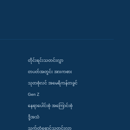
တိုင်းရင်းသတင်းလွှာ
တပတ်အတွင်း အားကစား
သုတစုံလင် အမေရိကန်တခွင်
Gen Z
နေရာပေါင်းစုံ အကြောင်းစုံ
ဒို့အသံ
သက်တံရောင်သတင်းလွှာ