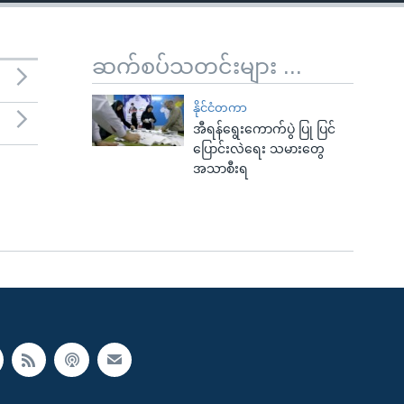
ဆက်စပ်သတင်းများ ...
နိုင်ငံတကာ
အီရန်ရွေးကောက်ပွဲ ပြု ပြင်
ပြောင်းလဲရေး သမားတွေ
အသာစီးရ