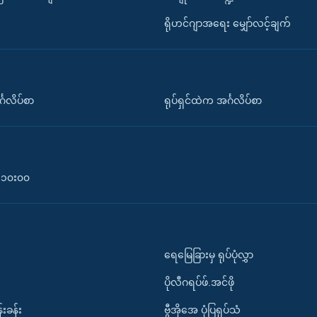
ရိုဟင်ဂျာအရေး မျှော်လင့်ချက်
်္ဂလိပ်စာ
ရုပ်ရှင်ထဲက အင်္ဂလိပ်စာ
၀-၁၀း၀၀
ရေမြေခြားမှ ရုပ်ပုံလွှာ
ပိုလီဂရပ်ဖ်.အင်ဖို
်းခန်း
ဗွီအိုအေ ပုံပြရုပ်သံ