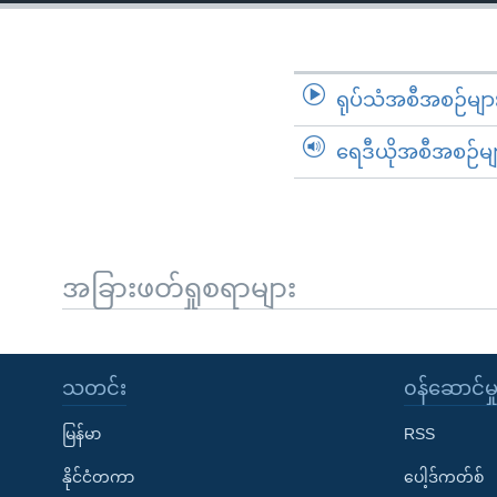
သုတပဒေသာ အင်္ဂလိပ်စာ
အ
ညွန်း
စာမျက်နှာ
သို့
ရုပ်သံအစီအစဉ်မျာ
ကျော်
ရေဒီယိုအစီအစဉ်မျ
ကြည့်
ရန်
ရှာဖွေ
ရန်
နေရာ
အခြားဖတ်ရှုစရာများ
သို့
ကျော်
ရန်
သတင်း
၀န်ဆောင်မှ
မြန်မာ
RSS
နိုင်ငံတကာ
ပေါ့ဒ်ကတ်စ်