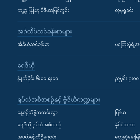
ကမ္ဘာ့ မြန်မာ့ မီဒီယာမြင်ကွင်း
လူမှုရှုခင်း
အင်္ဂလိပ်သင်ခန်းစာများ
အီဒီယံသင်ခန်းစာ
မကြေးမုံရဲ့အင
ရေဒီယို
နံနက်ပိုင်း ၆း၀၀-ရး၀၀
ညပိုင်း ၉း၀
ရုပ်သံအစီအစဉ်နှင့် ဗွီဒီယိုကဏ္ဍများ
နေ့စဉ်တီဗွီသတင်းလွှာ
မြန်မာ
ရေဒီယို ရုပ်သံအစီအစဉ်
နိုင်ငံတကာ
အပတ်စဉ်တီဗွီမဂ္ဂဇင်း
တွေ့ဆုံမေးမြန