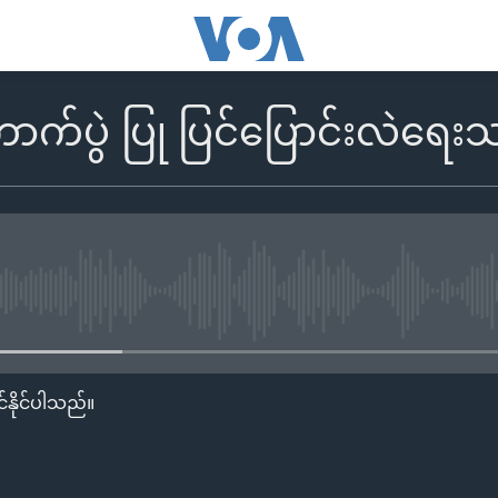
ောက်ပွဲ ပြု ပြင်ပြောင်းလဲရ
No media source currently availa
်နိုင်ပါသည်။