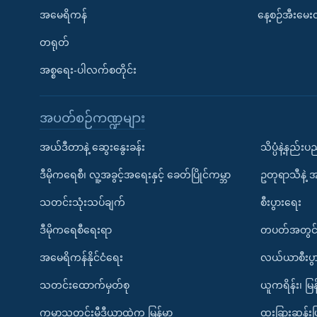
အမေရိကန်
နေ့စဉ်အီးမေ
တရုတ်
အစ္စရေး-ပါလက်စတိုင်း
အပတ်စဉ်ကဏ္ဍများ
အယ်ဒီတာနဲ့ ဆွေးနွေးခန်း
သိပ္ပံနဲ့နည်း
ဒီမိုကရေစီ၊ လူ့အခွင့်အရေးနှင့် ခေတ်ပြိုင်ကမ္ဘာ
ဥတုရာသီနဲ့ 
သတင်းသုံးသပ်ချက်
စီးပွားရေး
ဒီမိုကရေစီရေးရာ
တပတ်အတွင်
အမေရိကန်နိုင်ငံရေး
လယ်ယာစီးပွ
သတင်းထောက်မှတ်စု
ယူကရိန်း၊ မြန
ကမ္ဘာ့သတင်းမီဒီယာထဲက မြန်မာ
ထူးခြားဆန်း