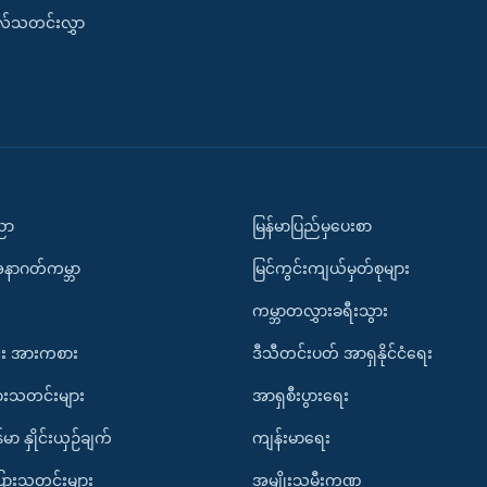
းလ်သတင်းလွှာ
ပညာ
မြန်မာပြည်မှပေးစာ
အနာဂတ်ကမ္ဘာ
မြင်ကွင်းကျယ်မှတ်စုများ
ကမ္ဘာတလွှားခရီးသွား
း အားကစား
ဒီသီတင်းပတ် အာရှနိုင်ငံရေး
ားသတင်းများ
အာရှစီးပွားရေး
်မာ နှိုင်းယှဉ်ချက်
ကျန်းမာရေး
ပြားသတင်းများ
အမျိုးသမီးကဏ္ဍ