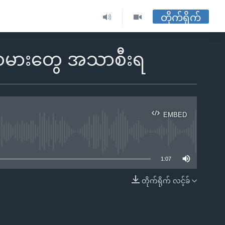
တိုက်ရိုက်
ေးသမားတွေ အသာစီးရ
EMBED
ble
1:07
တိုက်ရိုက် လင့်ခ်
EMBED