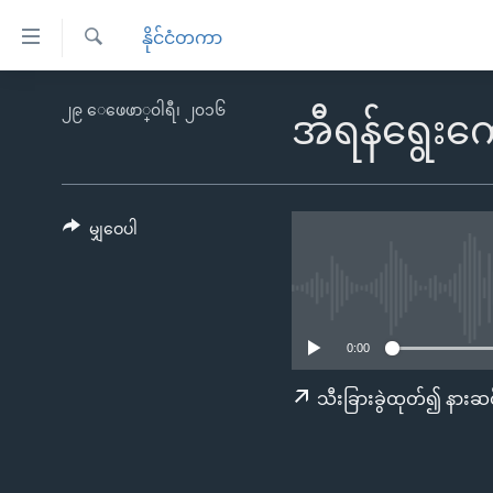
သုံး
နိုင်ငံတကာ
ရ
ရှာဖွေ
လွယ်ကူ
မူလစာမျက်နှာ
၂၉ ေဖေဖာ္၀ါရီ၊ ၂၀၁၆
ရ
အီရန်ရွေးက
စေ
မြန်မာ
လာ
သည့်
ဒ်
ကမ္ဘာ့သတင်းများ
Link
ဗွီဒီယို
နိုင်ငံတကာ
မျှဝေပါ
များ
သတင်းလွတ်လပ်ခွင့်
အမေရိကန်
ပင်မ
ရပ်ဝန်းတခု လမ်းတခု အလွန်
တရုတ်
အကြောင်းအရာ
အင်္ဂလိပ်စာလေ့လာမယ်
အစ္စရေး-ပါလက်စတိုင်း
သို့
0:00
အပတ်စဉ်ကဏ္ဍများ
အမေရိကန်သုံးအီဒီယံ
ကျော်
သီးခြားခွဲထုတ်၍ နားဆင
ကြည့်
ရေဒီယိုနှင့်ရုပ်သံ အချက်အလက်များ
မကြေးမုံရဲ့ အင်္ဂလိပ်စာ
ရေဒီယို
ရန်
ရေဒီယို/တီဗွီအစီအစဉ်
ရုပ်ရှင်ထဲက အင်္ဂလိပ်စာ
တီဗွီ
ပင်မ