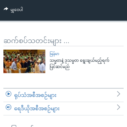
အ
သုတပဒေသာ အင်္ဂလိပ်စာ
ညွန်း
Learning English
မျှဝေပါ
စာမျက်နှာ
သို့
ဗွီအိုအေ လူမှုကွန်ယက်များ
ကျော်
ဆက်စပ်သတင်းများ ...
ကြည့်
ရန်
ဘာသာစကားများ
မြန်မာ
ရှာဖွေ
သမ္မတနဲ့ ဒုသမ္မတ ရွေးချယ်မည့်ရက်
ရန်
ပြင်ဆင်မည်
နေရာ
သို့
ကျော်
ရန်
ရုပ်သံအစီအစဉ်များ
ရေဒီယိုအစီအစဉ်များ