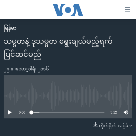
သုံး
ရ
လွယ်ကူ
မြန်မာ
မူလစာမျက်နှာ
စေ
သမ္မတနဲ့ ဒုသမ္မတ ရွေးချယ်မည့်ရက်
မြန်မာ
သည့်
ပြင်ဆင်မည်
ကမ္ဘာ့သတင်းများ
Link
ဗွီဒီယို
နိုင်ငံတကာ
များ
၂၉ ေဖေဖာ္၀ါရီ၊ ၂၀၁၆
သတင်းလွတ်လပ်ခွင့်
အမေရိကန်
ပင်မ
ရပ်ဝန်းတခု လမ်းတခု အလွန်
တရုတ်
အကြောင်းအရာ
သို့
အင်္ဂလိပ်စာလေ့လာမယ်
အစ္စရေး-ပါလက်စတိုင်း
No media source currently available
ကျော်
အပတ်စဉ်ကဏ္ဍများ
အမေရိကန်သုံးအီဒီယံ
ကြည့်
0:00
3:12
ရေဒီယိုနှင့်ရုပ်သံ အချက်အလက်များ
မကြေးမုံရဲ့ အင်္ဂလိပ်စာ
ရေဒီယို
ရန်
တိုက်ရိုက် လင့်ခ်
ပင်မ
ရေဒီယို/တီဗွီအစီအစဉ်
ရုပ်ရှင်ထဲက အင်္ဂလိပ်စာ
တီဗွီ