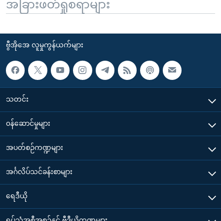
အခြားဖတ်ရှုစရာများ
ဗွီအိုအေ လူမှုကွန်ယက်များ
သတင်း
၀န်ဆောင်မှုများ
အပတ်စဉ်ကဏ္ဍများ
အင်္ဂလိပ်သင်ခန်းစာများ
ရေဒီယို
ရုပ်သံအစီအစဉ်နှင့် ဗွီဒီယိုကဏ္ဍများ