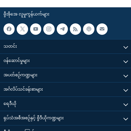
ဗွီအိုအေ လူမှုကွန်ယက်များ
သတင်း
၀န်ဆောင်မှုများ
အပတ်စဉ်ကဏ္ဍများ
အင်္ဂလိပ်သင်ခန်းစာများ
ရေဒီယို
ရုပ်သံအစီအစဉ်နှင့် ဗွီဒီယိုကဏ္ဍများ