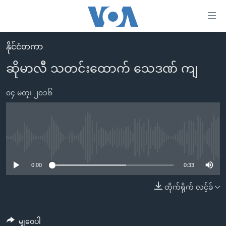
သုံး
ရ
လွယ်ကူ
နိုင်ငံတကာ
မူလစာမျက်နှာ
စေ
ဆိုမာလီ သတင်းထောက် သေဒဏ် ကျ
မြန်မာ
သည့်
ကမ္ဘာ့သတင်းများ
၀၄ မတ္၊ ၂၀၁၆
Link
ဗွီဒီယို
နိုင်ငံတကာ
များ
သတင်းလွတ်လပ်ခွင့်
အမေရိကန်
ပင်မ
ရပ်ဝန်းတခု လမ်းတခု အလွန်
တရုတ်
No media source currently available
အကြောင်းအရာ
သို့
အင်္ဂလိပ်စာလေ့လာမယ်
အစ္စရေး-ပါလက်စတိုင်း
0:00
0:33
ကျော်
အပတ်စဉ်ကဏ္ဍများ
အမေရိကန်သုံးအီဒီယံ
တိုက်ရိုက် လင့်ခ်
ကြည့်
ရေဒီယိုနှင့်ရုပ်သံ အချက်အလက်များ
မကြေးမုံရဲ့ အင်္ဂလိပ်စာ
ရေဒီယို
ရန်
ပင်မ
ရေဒီယို/တီဗွီအစီအစဉ်
ရုပ်ရှင်ထဲက အင်္ဂလိပ်စာ
တီဗွီ
မျှဝေပါ