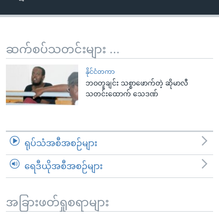
အ
သုတပဒေသာ အင်္ဂလိပ်စာ
ညွန်း
Learning English
စာမျက်နှာ
သို့
ဗွီအိုအေ လူမှုကွန်ယက်များ
ဆက်စပ်သတင်းများ ...
ကျော်
ကြည့်
နိုင်ငံတကာ
ရန်
ဘဝတူချင်း သစ္စာဖောက်တဲ့ ဆိုမာလီ
ဘာသာစကားများ
သတင်းထောက် သေဒဏ်
ရှာဖွေ
ရန်
နေရာ
သို့
ရုပ်သံအစီအစဉ်များ
ကျော်
ရန်
ရေဒီယိုအစီအစဉ်များ
အခြားဖတ်ရှုစရာများ