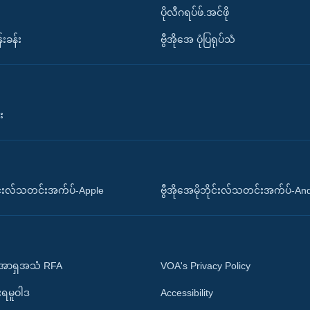
ပိုလီဂရပ်ဖ်.အင်ဖို
်းခန်း
ဗွီအိုအေ ပုံပြရုပ်သံ
း
ိုင်းလ်သတင်းအက်ပ်-Apple
ဗွီအိုအေမိုဘိုင်းလ်သတင်းအက်ပ်-An
 အာရှအသံ RFA
VOA's Privacy Policy
ုးရမူဝါဒ
Accessibility