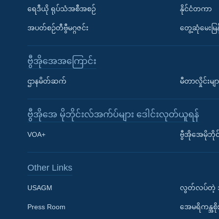
ရေဒီယို ရုပ်သံအစီအစဉ်
နိုင်ငံတကာ
အပတ်စဉ်တီဗွီမဂ္ဂဇင်း
တွေ့ဆုံမေးမြန
ဗွီအိုအေအကြောင်း
ဌာနမိတ်ဆက်
မီတာလှိုင်းမျာ
ဗွီအိုအေ မိုဘိုင်းလ်အက်ပ်များ ဒေါင်းလုတ်ယူရန်
Learning English
VOA+
ဗွီအိုအေမိုဘ
ဗွီအိုအေ လူမှုကွန်ယက်များ
Other Links
USAGM
လွတ်လပ်တဲ့
Press Room
အေမရိကန္အစိ
ဘာသာစကားများ