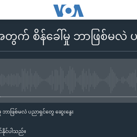
တွက် စိန်ခေါ်မှု ဘာဖြစ်မလဲ 
No media source currently availa
ှု ဘာဖြစ်မလဲ ပညာရှင်တွေ ဆွေးနွေး
်နိုင်ပါသည်။