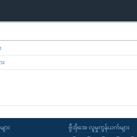
း
ား
ုများ
ဗွီအိုအေ လူမှုကွန်ယက်များ