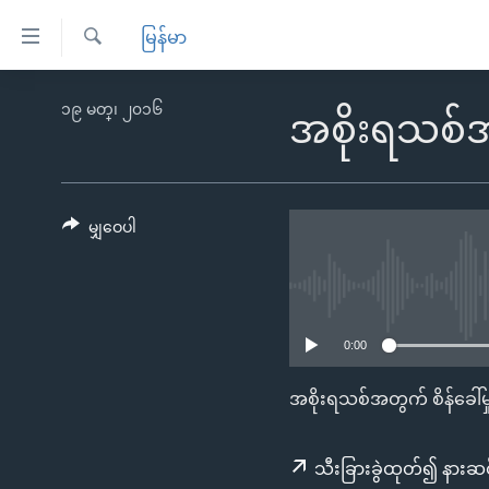
သုံး
မြန်မာ
ရ
ရှာဖွေ
လွယ်ကူ
မူလစာမျက်နှာ
၁၉ မတ္၊ ၂၀၁၆
ရ
အစိုးရသစ်အ
စေ
မြန်မာ
လာ
သည့်
ဒ်
ကမ္ဘာ့သတင်းများ
Link
ဗွီဒီယို
နိုင်ငံတကာ
မျှဝေပါ
များ
သတင်းလွတ်လပ်ခွင့်
အမေရိကန်
ပင်မ
ရပ်ဝန်းတခု လမ်းတခု အလွန်
တရုတ်
အကြောင်းအရာ
အင်္ဂလိပ်စာလေ့လာမယ်
အစ္စရေး-ပါလက်စတိုင်း
သို့
0:00
အပတ်စဉ်ကဏ္ဍများ
အမေရိကန်သုံးအီဒီယံ
ကျော်
အစိုးရသစ်အတွက် စိန်ခေါ်မ
ကြည့်
ရေဒီယိုနှင့်ရုပ်သံ အချက်အလက်များ
မကြေးမုံရဲ့ အင်္ဂလိပ်စာ
ရေဒီယို
ရန်
ရေဒီယို/တီဗွီအစီအစဉ်
ရုပ်ရှင်ထဲက အင်္ဂလိပ်စာ
တီဗွီ
ပင်မ
သီးခြားခွဲထုတ်၍ နားဆင