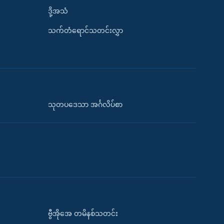
ဒို့အသံ
သက်တံရောင်သတင်းလွှာ
သုတပဒေသာ အင်္ဂလိပ်စာ
ဗွီအိုအေ တမိနစ်သတင်း