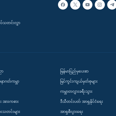
းလ်သတင်းလွှာ
ပညာ
မြန်မာပြည်မှပေးစာ
အနာဂတ်ကမ္ဘာ
မြင်ကွင်းကျယ်မှတ်စုများ
ကမ္ဘာတလွှားခရီးသွား
း အားကစား
ဒီသီတင်းပတ် အာရှနိုင်ငံရေး
ားသတင်းများ
အာရှစီးပွားရေး