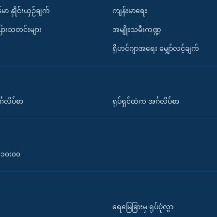
်မာ နှိုင်းယှဉ်ချက်
ကျန်းမာရေး
ပြားသတင်းများ
အမျိုးသမီးကဏ္ဍ
ရိုဟင်ဂျာအရေး မျှော်လင့်ချက်
်္ဂလိပ်စာ
ရုပ်ရှင်ထဲက အင်္ဂလိပ်စာ
၀-၁၀း၀၀
ရေမြေခြားမှ ရုပ်ပုံလွှာ