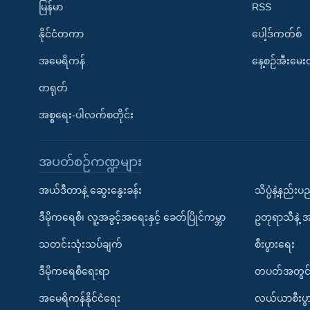
မြန်မာ
RSS
နိုင်ငံတကာ
ပေါ့ဒ်ကတ်စ်
အမေရိကန်
နေ့စဉ်အီးမေ
တရုတ်
အစ္စရေး-ပါလက်စတိုင်း
အပတ်စဉ်ကဏ္ဍများ
အယ်ဒီတာနဲ့ ဆွေးနွေးခန်း
သိပ္ပံနဲ့နည်း
ဒီမိုကရေစီ၊ လူ့အခွင့်အရေးနှင့် ခေတ်ပြိုင်ကမ္ဘာ
ဥတုရာသီနဲ့ 
သတင်းသုံးသပ်ချက်
စီးပွားရေး
ဒီမိုကရေစီရေးရာ
တပတ်အတွင်
အမေရိကန်နိုင်ငံရေး
လယ်ယာစီးပွ