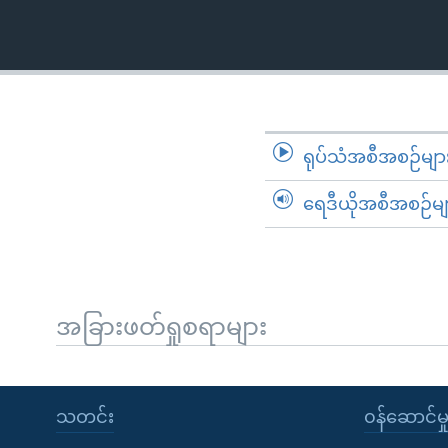
သုတပဒေသာ အင်္ဂလိပ်စာ
အ
ညွန်း
စာမျက်နှာ
သို့
ကျော်
ကြည့်
ရုပ်သံအစီအစဉ်မျာ
ရန်
ရှာဖွေ
ရေဒီယိုအစီအစဉ်မျ
ရန်
နေရာ
သို့
ကျော်
အခြားဖတ်ရှုစရာများ
ရန်
သတင်း
၀န်ဆောင်မှ