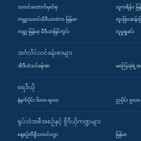
သတင်းထောက်မှတ်စု
ယူကရိန်း၊ မြန
ကမ္ဘာ့သတင်းမီဒီယာထဲက မြန်မာ
ထူးခြားဆန်း
ကမ္ဘာ့ မြန်မာ့ မီဒီယာမြင်ကွင်း
လူမှုရှုခင်း
အင်္ဂလိပ်သင်ခန်းစာများ
အီဒီယံသင်ခန်းစာ
မကြေးမုံရဲ့အင
ရေဒီယို
နံနက်ပိုင်း ၆း၀၀-ရး၀၀
ညပိုင်း ၉း၀
ရုပ်သံအစီအစဉ်နှင့် ဗွီဒီယိုကဏ္ဍများ
နေ့စဉ်တီဗွီသတင်းလွှာ
မြန်မာ