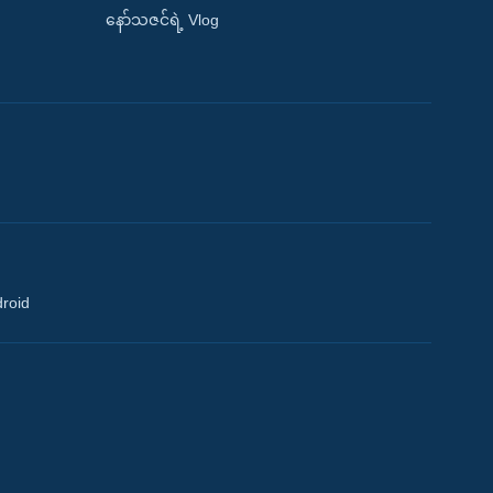
နော်သဇင်ရဲ့ Vlog
droid