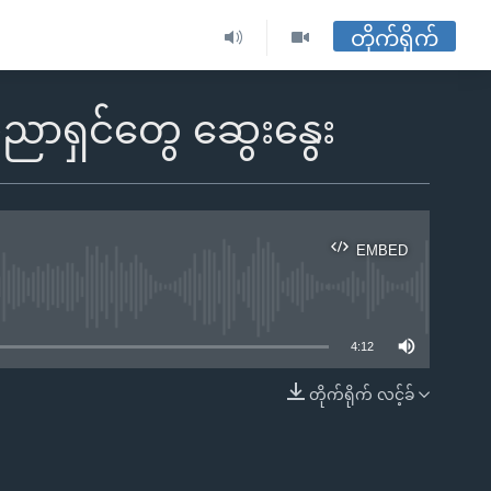
တိုက်ရိုက်
ပညာရှင်တွေ ဆွေးနွေး
EMBED
ble
4:12
တိုက်ရိုက် လင့်ခ်
EMBED