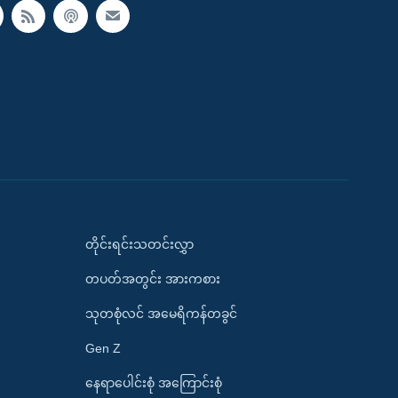
တိုင်းရင်းသတင်းလွှာ
တပတ်အတွင်း အားကစား
သုတစုံလင် အမေရိကန်တခွင်
Gen Z
နေရာပေါင်းစုံ အကြောင်းစုံ