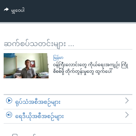
အ
သုတပဒေသာ အင်္ဂလိပ်စာ
ညွန်း
Learning English
မျှဝေပါ
စာမျက်နှာ
သို့
ဗွီအိုအေ လူမှုကွန်ယက်များ
ကျော်
ဆက်စပ်သတင်းများ ...
ကြည့်
ရန်
ဘာသာစကားများ
မြန်မာ
ရှာဖွေ
၀န်ကြီးလောင်းတွေ ကိုယ်ရေးအကျဉ်း ကြို
ရန်
စိစစ်ဖို့ တိုက်တွန်းမှုတွေ ထွက်ပေါ်
နေရာ
သို့
ကျော်
ရန်
ရုပ်သံအစီအစဉ်များ
ရေဒီယိုအစီအစဉ်များ