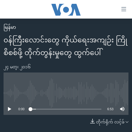
သုံး
ရ
လွယ်ကူ
မြန်မာ
မူလစာမျက်နှာ
စေ
၀န်ကြီးလောင်းတွေ ကိုယ်ရေးအကျဉ်း ကြို
မြန်မာ
သည့်
စိစစ်ဖို့ တိုက်တွန်းမှုတွေ ထွက်ပေါ်
ကမ္ဘာ့သတင်းများ
Link
ဗွီဒီယို
နိုင်ငံတကာ
များ
၂၄ မတ္၊ ၂၀၁၆
သတင်းလွတ်လပ်ခွင့်
အမေရိကန်
ပင်မ
ရပ်ဝန်းတခု လမ်းတခု အလွန်
တရုတ်
အကြောင်းအရာ
သို့
အင်္ဂလိပ်စာလေ့လာမယ်
အစ္စရေး-ပါလက်စတိုင်း
No media source currently available
ကျော်
အပတ်စဉ်ကဏ္ဍများ
အမေရိကန်သုံးအီဒီယံ
ကြည့်
0:00
6:53
ရေဒီယိုနှင့်ရုပ်သံ အချက်အလက်များ
မကြေးမုံရဲ့ အင်္ဂလိပ်စာ
ရေဒီယို
ရန်
တိုက်ရိုက် လင့်ခ်
ပင်မ
ရေဒီယို/တီဗွီအစီအစဉ်
ရုပ်ရှင်ထဲက အင်္ဂလိပ်စာ
တီဗွီ