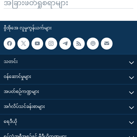
အခြားဖတ်ရှုစရာများ
ဗွီအိုအေ လူမှုကွန်ယက်များ
သတင်း
၀န်ဆောင်မှုများ
အပတ်စဉ်ကဏ္ဍများ
အင်္ဂလိပ်သင်ခန်းစာများ
ရေဒီယို
ရုပ်သံအစီအစဉ်နှင့် ဗွီဒီယိုကဏ္ဍများ