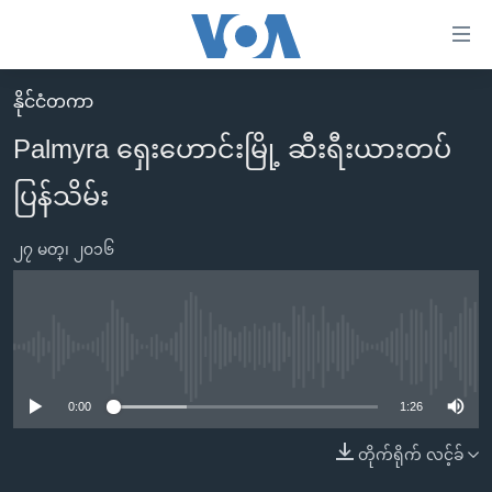
သုံး
ရ
လွယ်ကူ
နိုင်ငံတကာ
မူလစာမျက်နှာ
စေ
Palmyra ရှေးဟောင်းမြို့ ဆီးရီးယားတပ်
မြန်မာ
သည့်
ပြန်သိမ်း
ကမ္ဘာ့သတင်းများ
Link
ဗွီဒီယို
နိုင်ငံတကာ
များ
၂၇ မတ္၊ ၂၀၁၆
သတင်းလွတ်လပ်ခွင့်
အမေရိကန်
ပင်မ
ရပ်ဝန်းတခု လမ်းတခု အလွန်
တရုတ်
အကြောင်းအရာ
သို့
အင်္ဂလိပ်စာလေ့လာမယ်
အစ္စရေး-ပါလက်စတိုင်း
No media source currently available
ကျော်
အပတ်စဉ်ကဏ္ဍများ
အမေရိကန်သုံးအီဒီယံ
ကြည့်
0:00
1:26
ရေဒီယိုနှင့်ရုပ်သံ အချက်အလက်များ
မကြေးမုံရဲ့ အင်္ဂလိပ်စာ
ရေဒီယို
ရန်
တိုက်ရိုက် လင့်ခ်
ပင်မ
ရေဒီယို/တီဗွီအစီအစဉ်
ရုပ်ရှင်ထဲက အင်္ဂလိပ်စာ
တီဗွီ