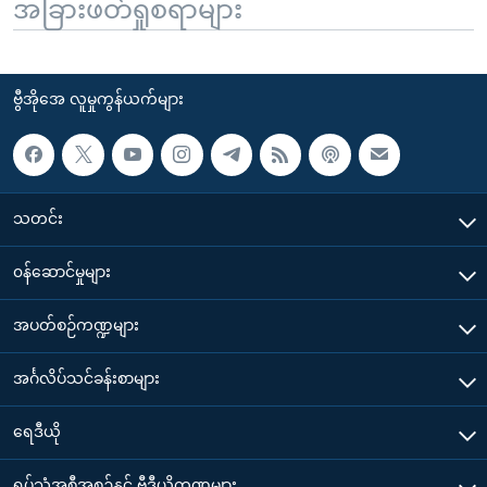
အခြားဖတ်ရှုစရာများ
ဗွီအိုအေ လူမှုကွန်ယက်များ
သတင်း
၀န်ဆောင်မှုများ
အပတ်စဉ်ကဏ္ဍများ
အင်္ဂလိပ်သင်ခန်းစာများ
ရေဒီယို
ရုပ်သံအစီအစဉ်နှင့် ဗွီဒီယိုကဏ္ဍများ