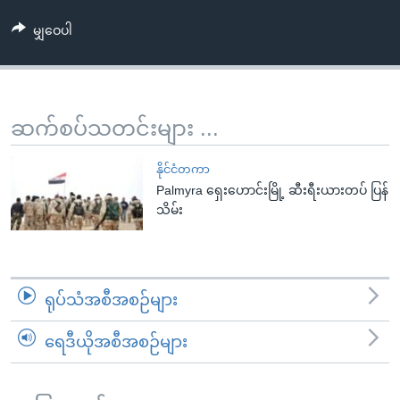
အ
သုတပဒေသာ အင်္ဂလိပ်စာ
ညွန်း
Learning English
မျှဝေပါ
စာမျက်နှာ
သို့
ဗွီအိုအေ လူမှုကွန်ယက်များ
ကျော်
ဆက်စပ်သတင်းများ ...
ကြည့်
ရန်
ဘာသာစကားများ
နိုင်ငံတကာ
ရှာဖွေ
Palmyra ရှေးဟောင်းမြို့ ဆီးရီးယားတပ် ပြန်
ရန်
သိမ်း
နေရာ
သို့
ကျော်
ရန်
ရုပ်သံအစီအစဉ်များ
ရေဒီယိုအစီအစဉ်များ