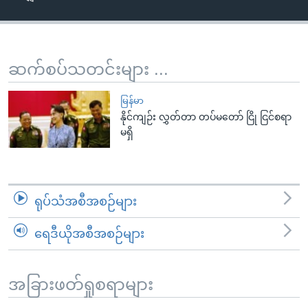
အ
သုတပဒေသာ အင်္ဂလိပ်စာ
ညွန်း
Learning English
စာမျက်နှာ
သို့
ဗွီအိုအေ လူမှုကွန်ယက်များ
ဆက်စပ်သတင်းများ ...
ကျော်
ကြည့်
မြန်မာ
ရန်
နိုင်ကျဉ်း လွှတ်တာ တပ်မတော် ငြို ငြင်စရာ
ဘာသာစကားများ
မရှိ
ရှာဖွေ
ရန်
နေရာ
သို့
ရုပ်သံအစီအစဉ်များ
ကျော်
ရန်
ရေဒီယိုအစီအစဉ်များ
အခြားဖတ်ရှုစရာများ