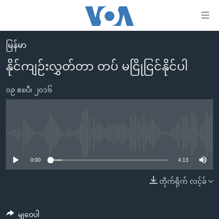
သုံး
ရ
လွယ်ကူ
မြန်မာ
မူလစာမျက်နှာ
စေ
နိုင်ကျဉ်းလွှတ်တာ တပ် မငြိုငြင်နိုင်ပါ
မြန်မာ
သည့်
ကမ္ဘာ့သတင်းများ
၀၉ ဧၿပီ၊ ၂၀၁၆
Link
ဗွီဒီယို
နိုင်ငံတကာ
များ
သတင်းလွတ်လပ်ခွင့်
အမေရိကန်
ပင်မ
ရပ်ဝန်းတခု လမ်းတခု အလွန်
တရုတ်
No media source currently available
အကြောင်းအရာ
သို့
အင်္ဂလိပ်စာလေ့လာမယ်
အစ္စရေး-ပါလက်စတိုင်း
0:00
4:13
ကျော်
အပတ်စဉ်ကဏ္ဍများ
အမေရိကန်သုံးအီဒီယံ
တိုက်ရိုက် လင့်ခ်
ကြည့်
ရေဒီယိုနှင့်ရုပ်သံ အချက်အလက်များ
မကြေးမုံရဲ့ အင်္ဂလိပ်စာ
ရေဒီယို
ရန်
ပင်မ
ရေဒီယို/တီဗွီအစီအစဉ်
ရုပ်ရှင်ထဲက အင်္ဂလိပ်စာ
တီဗွီ
မျှဝေပါ