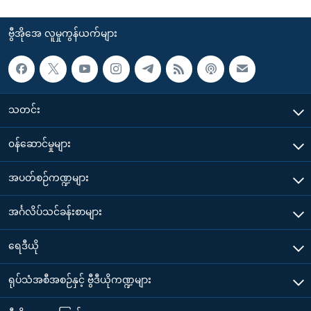
ဗွီအိုအေ လူမှုကွန်ယက်များ
သတင်း
၀န်ဆောင်မှုများ
အပတ်စဉ်ကဏ္ဍများ
အင်္ဂလိပ်သင်ခန်းစာများ
ရေဒီယို
ရုပ်သံအစီအစဉ်နှင့် ဗွီဒီယိုကဏ္ဍများ