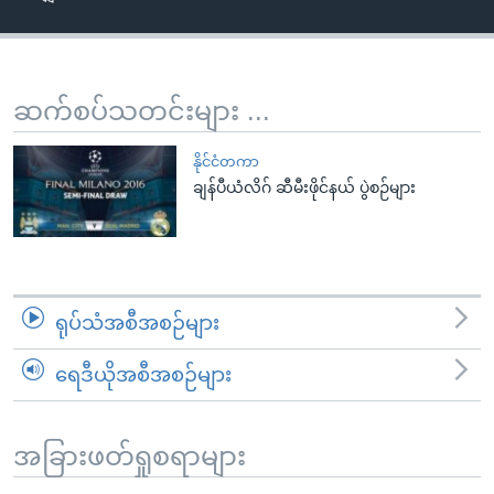
အ
သုတပဒေသာ အင်္ဂလိပ်စာ
ညွန်း
Learning English
စာမျက်နှာ
သို့
ဗွီအိုအေ လူမှုကွန်ယက်များ
ဆက်စပ်သတင်းများ ...
ကျော်
ကြည့်
နိုင်ငံတကာ
ရန်
ချန်ပီယံလိဂ် ဆီမီးဖိုင်နယ် ပွဲစဉ်များ
ဘာသာစကားများ
ရှာဖွေ
ရန်
နေရာ
သို့
ရုပ်သံအစီအစဉ်များ
ကျော်
ရန်
ရေဒီယိုအစီအစဉ်များ
အခြားဖတ်ရှုစရာများ