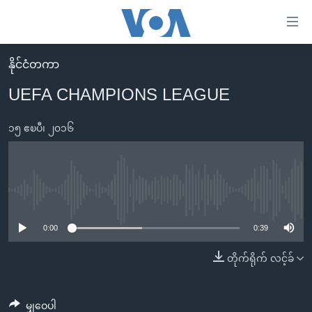
သုံး
ရ
လွယ်ကူ
နိုင်ငံတကာ
မူလစာမျက်နှာ
စေ
UEFA CHAMPIONS LEAGUE
မြန်မာ
သည့်
ကမ္ဘာ့သတင်းများ
၁၅ ဧၿပီ၊ ၂၀၁၆
Link
ဗွီဒီယို
နိုင်ငံတကာ
များ
သတင်းလွတ်လပ်ခွင့်
အမေရိကန်
ပင်မ
ရပ်ဝန်းတခု လမ်းတခု အလွန်
တရုတ်
No media source currently available
အကြောင်းအရာ
သို့
အင်္ဂလိပ်စာလေ့လာမယ်
အစ္စရေး-ပါလက်စတိုင်း
0:00
0:39
ကျော်
အပတ်စဉ်ကဏ္ဍများ
အမေရိကန်သုံးအီဒီယံ
တိုက်ရိုက် လင့်ခ်
ကြည့်
ရေဒီယိုနှင့်ရုပ်သံ အချက်အလက်များ
မကြေးမုံရဲ့ အင်္ဂလိပ်စာ
ရေဒီယို
ရန်
ပင်မ
ရေဒီယို/တီဗွီအစီအစဉ်
ရုပ်ရှင်ထဲက အင်္ဂလိပ်စာ
တီဗွီ
မျှဝေပါ