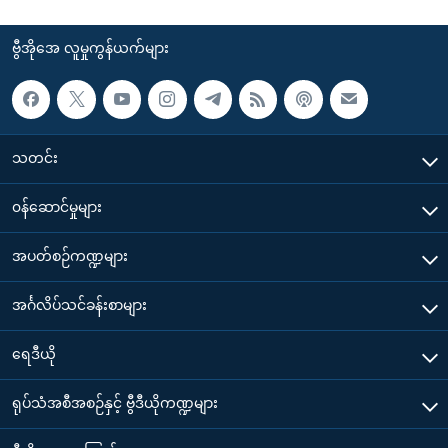
ဗွီအိုအေ လူမှုကွန်ယက်များ
သတင်း
၀န်ဆောင်မှုများ
အပတ်စဉ်ကဏ္ဍများ
အင်္ဂလိပ်သင်ခန်းစာများ
ရေဒီယို
ရုပ်သံအစီအစဉ်နှင့် ဗွီဒီယိုကဏ္ဍများ