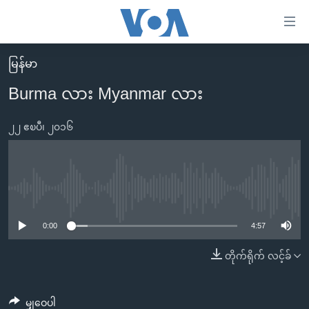
သုံး
ရ
လွယ်ကူ
မြန်မာ
မူလစာမျက်နှာ
စေ
Burma လား Myanmar လား
မြန်မာ
သည့်
ကမ္ဘာ့သတင်းများ
၂၂ ဧၿပီ၊ ၂၀၁၆
Link
ဗွီဒီယို
နိုင်ငံတကာ
များ
သတင်းလွတ်လပ်ခွင့်
အမေရိကန်
ပင်မ
ရပ်ဝန်းတခု လမ်းတခု အလွန်
တရုတ်
No media source currently available
အကြောင်းအရာ
သို့
အင်္ဂလိပ်စာလေ့လာမယ်
အစ္စရေး-ပါလက်စတိုင်း
0:00
4:57
ကျော်
အပတ်စဉ်ကဏ္ဍများ
အမေရိကန်သုံးအီဒီယံ
တိုက်ရိုက် လင့်ခ်
ကြည့်
ရေဒီယိုနှင့်ရုပ်သံ အချက်အလက်များ
မကြေးမုံရဲ့ အင်္ဂလိပ်စာ
ရေဒီယို
ရန်
ပင်မ
ရေဒီယို/တီဗွီအစီအစဉ်
ရုပ်ရှင်ထဲက အင်္ဂလိပ်စာ
တီဗွီ
မျှဝေပါ