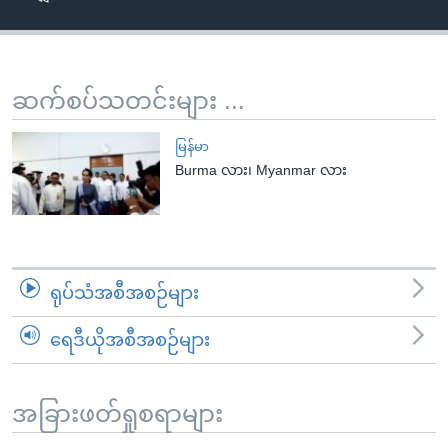
အ
သုတပဒေသာ အင်္ဂလိပ်စာ
ညွန်း
Learning English
စာမျက်နှာ
သို့
ဗွီအိုအေ လူမှုကွန်ယက်များ
ဆက်စပ်သတင်းများ ...
ကျော်
ကြည့်
မြန်မာ
ရန်
Burma လား၊ Myanmar လား
ဘာသာစကားများ
ရှာဖွေ
ရန်
နေရာ
သို့
ရုပ်သံအစီအစဉ်များ
ကျော်
ရန်
ရေဒီယိုအစီအစဉ်များ
အခြားဖတ်ရှုစရာများ