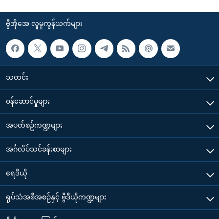
ဗွီအိုအေ လူမှုကွန်ယက်များ
သတင်း
၀န်ဆောင်မှုများ
အပတ်စဉ်ကဏ္ဍများ
အင်္ဂလိပ်သင်ခန်းစာများ
ရေဒီယို
ရုပ်သံအစီအစဉ်နှင့် ဗွီဒီယိုကဏ္ဍများ