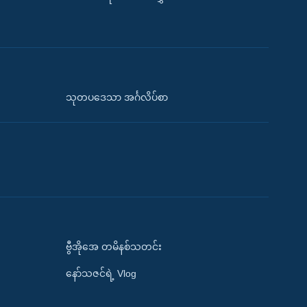
သုတပဒေသာ အင်္ဂလိပ်စာ
ဗွီအိုအေ တမိနစ်သတင်း
နော်သဇင်ရဲ့ Vlog