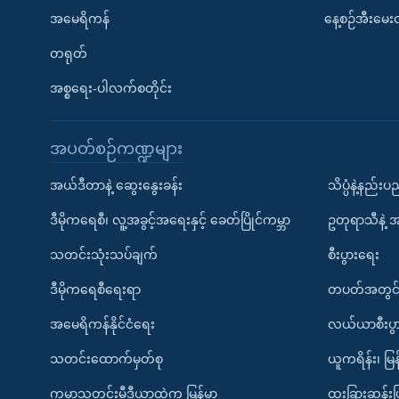
အမေရိကန်
နေ့စဉ်အီးမေ
တရုတ်
အစ္စရေး-ပါလက်စတိုင်း
အပတ်စဉ်ကဏ္ဍများ
အယ်ဒီတာနဲ့ ဆွေးနွေးခန်း
သိပ္ပံနဲ့နည်း
ဒီမိုကရေစီ၊ လူ့အခွင့်အရေးနှင့် ခေတ်ပြိုင်ကမ္ဘာ
ဥတုရာသီနဲ့ 
သတင်းသုံးသပ်ချက်
စီးပွားရေး
ဒီမိုကရေစီရေးရာ
တပတ်အတွင်
အမေရိကန်နိုင်ငံရေး
လယ်ယာစီးပွ
သတင်းထောက်မှတ်စု
ယူကရိန်း၊ မြန
ကမ္ဘာ့သတင်းမီဒီယာထဲက မြန်မာ
ထူးခြားဆန်း