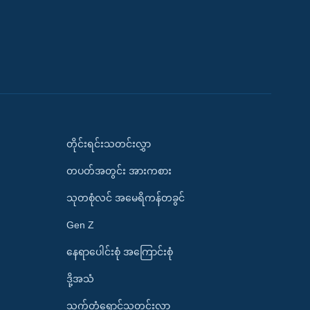
တိုင်းရင်းသတင်းလွှာ
တပတ်အတွင်း အားကစား
သုတစုံလင် အမေရိကန်တခွင်
Gen Z
နေရာပေါင်းစုံ အကြောင်းစုံ
ဒို့အသံ
သက်တံရောင်သတင်းလွှာ