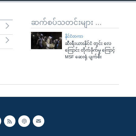
ဆက်စပ်သတင်းများ ...
နိုင်ငံတကာ
ဆီးရီးယားနိုင်ငံ တွင်း လေ
ကြောင်း တိုက်ခိုက်မှု ကြောင့်
MSF ဆေးရုံ ပျက်စီး