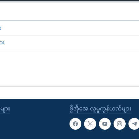
း
ား
ုများ
ဗွီအိုအေ လူမှုကွန်ယက်များ