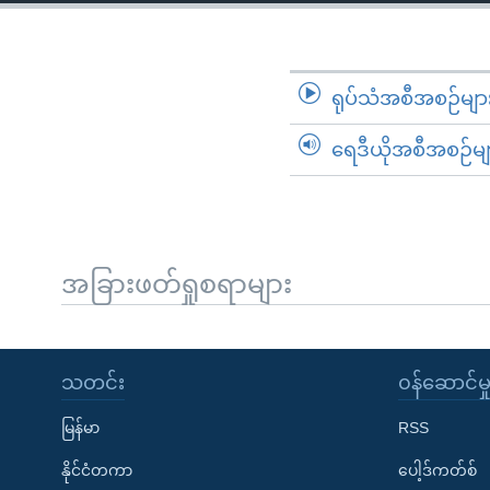
သုတပဒေသာ အင်္ဂလိပ်စာ
အ
ညွန်း
စာမျက်နှာ
သို့
ရုပ်သံအစီအစဉ်မျာ
ကျော်
ရေဒီယိုအစီအစဉ်မျ
ကြည့်
ရန်
ရှာဖွေ
ရန်
နေရာ
အခြားဖတ်ရှုစရာများ
သို့
ကျော်
ရန်
သတင်း
၀န်ဆောင်မှ
မြန်မာ
RSS
နိုင်ငံတကာ
ပေါ့ဒ်ကတ်စ်