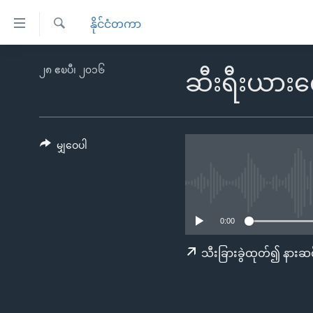
သုံး
နိုင်ငံတကာ
ရ
ရှာဖွေ
လွယ်ကူ
မူလစာမျက်နှာ
၂၈ ဧၿပီ၊ ၂၀၁၆
ရ
ဆီးရီးယားလေ
စေ
မြန်မာ
လာ
သည့်
ဒ်
ကမ္ဘာ့သတင်းများ
Link
ဗွီဒီယို
နိုင်ငံတကာ
မျှဝေပါ
များ
သတင်းလွတ်လပ်ခွင့်
အမေရိကန်
ပင်မ
ရပ်ဝန်းတခု လမ်းတခု အလွန်
တရုတ်
အကြောင်းအရာ
အင်္ဂလိပ်စာလေ့လာမယ်
အစ္စရေး-ပါလက်စတိုင်း
သို့
0:00
အပတ်စဉ်ကဏ္ဍများ
အမေရိကန်သုံးအီဒီယံ
ကျော်
သီးခြားခွဲထုတ်၍ နားဆင
ကြည့်
ရေဒီယိုနှင့်ရုပ်သံ အချက်အလက်များ
မကြေးမုံရဲ့ အင်္ဂလိပ်စာ
ရေဒီယို
ရန်
ရေဒီယို/တီဗွီအစီအစဉ်
ရုပ်ရှင်ထဲက အင်္ဂလိပ်စာ
တီဗွီ
ပင်မ