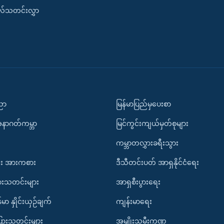
းလ်သတင်းလွှာ
ပညာ
မြန်မာပြည်မှပေးစာ
အနာဂတ်ကမ္ဘာ
မြင်ကွင်းကျယ်မှတ်စုများ
ကမ္ဘာတလွှားခရီးသွား
း အားကစား
ဒီသီတင်းပတ် အာရှနိုင်ငံရေး
ားသတင်းများ
အာရှစီးပွားရေး
်မာ နှိုင်းယှဉ်ချက်
ကျန်းမာရေး
ပြားသတင်းများ
အမျိုးသမီးကဏ္ဍ