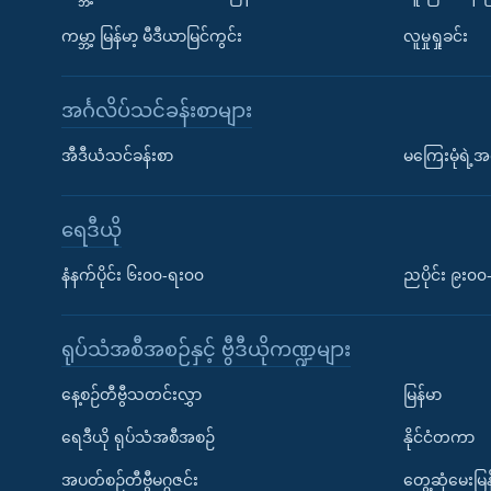
ကမ္ဘာ့ မြန်မာ့ မီဒီယာမြင်ကွင်း
လူမှုရှုခင်း
အင်္ဂလိပ်သင်ခန်းစာများ
အီဒီယံသင်ခန်းစာ
မကြေးမုံရဲ့အင
ရေဒီယို
နံနက်ပိုင်း ၆း၀၀-ရး၀၀
ညပိုင်း ၉း၀
ရုပ်သံအစီအစဉ်နှင့် ဗွီဒီယိုကဏ္ဍများ
နေ့စဉ်တီဗွီသတင်းလွှာ
မြန်မာ
ရေဒီယို ရုပ်သံအစီအစဉ်
နိုင်ငံတကာ
အပတ်စဉ်တီဗွီမဂ္ဂဇင်း
တွေ့ဆုံမေးမြန