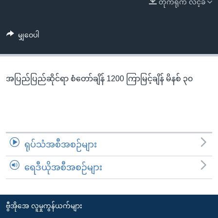
တိုက်ရိုက် လင့်ခ်
အ
သုတပဒေသာ အင်္ဂလိပ်စာ
ညွန်း
Learning English
စာမျက်နှာ
မျှဝေပါ
သို့
ဗွီအိုအေ လူမှုကွန်ယက်များ
ကျော်
ကြည့်
အပြည်ပြည်ဆိုင်ရာ စံတော်ချိန် 1200 ကြာမြင့်ချိန် မိနစ် ၃၀
ရန်
ဘာသာစကားများ
ရှာဖွေ
ရန်
နေရာ
သို့
ရုပ်သံအစီအစဉ်များ
ကျော်
ရန်
ရေဒီယိုအစီအစဉ်များ
ဗွီအိုအေ လူမှုကွန်ယက်များ