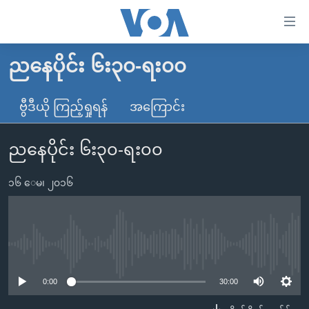
သုံး
ရ
လွယ်ကူ
ညနေပိုင်း ၆း၃၀-ရး၀၀
မူလစာမျက်နှာ
စေ
မြန်မာ
ဗွီဒီယို ကြည့်ရှုရန်
အကြောင်း
သည့်
ကမ္ဘာ့သတင်းများ
Link
ညနေပိုင်း ၆း၃၀-ရး၀၀
ဗွီဒီယို
နိုင်ငံတကာ
များ
သတင်းလွတ်လပ်ခွင့်
အမေရိကန်
ပင်မ
၁၆ ေမ၊ ၂၀၁၆
ရပ်ဝန်းတခု လမ်းတခု အလွန်
တရုတ်
အကြောင်းအရာ
သို့
အင်္ဂလိပ်စာလေ့လာမယ်
အစ္စရေး-ပါလက်စတိုင်း
ကျော်
အပတ်စဉ်ကဏ္ဍများ
အမေရိကန်သုံးအီဒီယံ
No media source currently available
ကြည့်
ရေဒီယိုနှင့်ရုပ်သံ အချက်အလက်များ
မကြေးမုံရဲ့ အင်္ဂလိပ်စာ
ရေဒီယို
ရန်
0:00
30:00
ပင်မ
ရေဒီယို/တီဗွီအစီအစဉ်
ရုပ်ရှင်ထဲက အင်္ဂလိပ်စာ
တီဗွီ