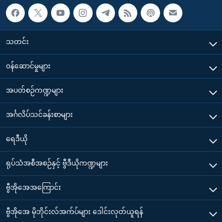
သတင်း
၀န်ဆောင်မှုများ
အပတ်စဉ်ကဏ္ဍများ
အင်္ဂလိပ်သင်ခန်းစာများ
ရေဒီယို
ရုပ်သံအစီအစဉ်နှင့် ဗွီဒီယိုကဏ္ဍများ
ဗွီအိုအေအကြောင်း
ဗွီအိုအေ မိုဘိုင်းလ်အက်ပ်များ ဒေါင်းလုတ်ယူရန်