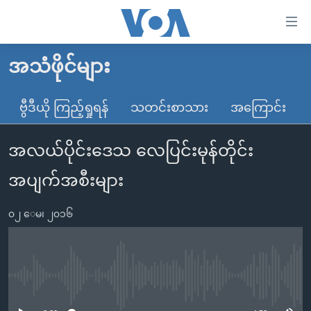
သုံး
ရ
လွယ်ကူ
အသံဖိုင်များ
မူလစာမျက်နှာ
စေ
မြန်မာ
ဗွီဒီယို ကြည့်ရှုရန်
သတင်းစာသား
အကြောင်း
သည့်
ကမ္ဘာ့သတင်းများ
Link
အလယ်ပိုင်းဒေသ လေပြင်းမုန်တိုင်း
ဗွီဒီယို
နိုင်ငံတကာ
များ
သတင်းလွတ်လပ်ခွင့်
အမေရိကန်
အပျက်အစီးများ
ပင်မ
ရပ်ဝန်းတခု လမ်းတခု အလွန်
တရုတ်
အကြောင်းအရာ
၀၂ ေမ၊ ၂၀၁၆
သို့
အင်္ဂလိပ်စာလေ့လာမယ်
အစ္စရေး-ပါလက်စတိုင်း
ကျော်
အပတ်စဉ်ကဏ္ဍများ
အမေရိကန်သုံးအီဒီယံ
ကြည့်
ရေဒီယိုနှင့်ရုပ်သံ အချက်အလက်များ
မကြေးမုံရဲ့ အင်္ဂလိပ်စာ
ရေဒီယို
ရန်
No media source currently available
ပင်မ
ရေဒီယို/တီဗွီအစီအစဉ်
ရုပ်ရှင်ထဲက အင်္ဂလိပ်စာ
တီဗွီ