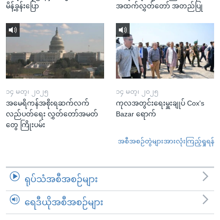
မိန့်ခွန်းပြော
အထက်လွှတ်တော် အတည်ပြု
၁၄ မတ္၊ ၂၀၂၅
၁၄ မတ္၊ ၂၀၂၅
အမေရိကန်အစိုးရဆက်လက်
ကုလအတွင်းရေးမှူးချုပ် Cox's
လည်ပတ်ရေး လွှတ်တော်အမတ်
Bazar ရောက်
တွေ ကြိုးပမ်း
အစီအစဉ်တွဲများအားလုံးကြည့်ရှုရန်
ရုပ်သံအစီအစဉ်များ
ရေဒီယိုအစီအစဉ်များ