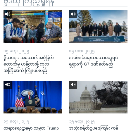
ဗွီဒီယို ကြည့်ရှုရန်
၁၅ မတ္၊ ၂၀၂၅
၁၅ မတ္၊ ၂၀၂၅
ရိုဟင်ဂျာ အထောက်အပံ့ဖြတ်
အပစ်ရပ်ရေးသဘောမတူရင်
တောက်မှု ဟန့်တားဖို့ ကုလ
ရုရှားကို G7 ဒဏ်ခတ်မည်
အကြီးအကဲ ကြိုးပမ်းမည်
၁၅ မတ္၊ ၂၀၂၅
၁၅ မတ္၊ ၂၀၂၅
တရားရေးဌာနမှာ သမ္မတ Trump
အသုံးစရိတ်ဥပဒေကြမ်း ကန်