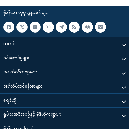
ဗွီအိုအေ လူမှုကွန်ယက်များ
သတင်း
၀န်ဆောင်မှုများ
အပတ်စဉ်ကဏ္ဍများ
အင်္ဂလိပ်သင်ခန်းစာများ
ရေဒီယို
ရုပ်သံအစီအစဉ်နှင့် ဗွီဒီယိုကဏ္ဍများ
ဗွီအိုအေအကြောင်း