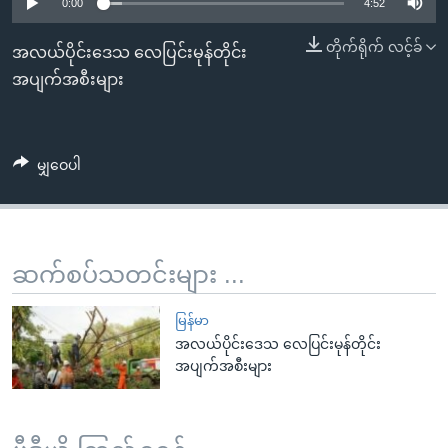
အ
0:00
4:52
သုတပဒေသာ အင်္ဂလိပ်စာ
ညွန်း
Learning English
တိုက်ရိုက် လင့်ခ်
အလယ်ပိုင်းဒေသ လေပြင်းမုန်တိုင်း
စာမျက်နှာ
အပျက်အစီးများ
သို့
ဗွီအိုအေ လူမှုကွန်ယက်များ
ကျော်
ကြည့်
မျှဝေပါ
ရန်
ဘာသာစကားများ
ရှာဖွေ
ရန်
နေရာ
ဆက်စပ်သတင်းများ ...
သို့
ကျော်
မြန်မာ
ရန်
အလယ်ပိုင်းဒေသ လေပြင်းမုန်တိုင်း
အပျက်အစီးများ