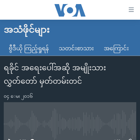
သုံး
ရ
လွယ်ကူ
အသံဖိုင်များ
မူလစာမျက်နှာ
စေ
မြန်မာ
ဗွီဒီယို ကြည့်ရှုရန်
သတင်းစာသား
အကြောင်း
သည့်
ကမ္ဘာ့သတင်းများ
Link
ရခိုင် အရေးပေါ်အဆို အမျိုးသား
ဗွီဒီယို
နိုင်ငံတကာ
များ
သတင်းလွတ်လပ်ခွင့်
အမေရိကန်
လွှတ်တော် မှတ်တမ်းတင်
ပင်မ
ရပ်ဝန်းတခု လမ်းတခု အလွန်
တရုတ်
အကြောင်းအရာ
၀၄ ေမ၊ ၂၀၁၆
သို့
အင်္ဂလိပ်စာလေ့လာမယ်
အစ္စရေး-ပါလက်စတိုင်း
ကျော်
အပတ်စဉ်ကဏ္ဍများ
အမေရိကန်သုံးအီဒီယံ
ကြည့်
ရေဒီယိုနှင့်ရုပ်သံ အချက်အလက်များ
မကြေးမုံရဲ့ အင်္ဂလိပ်စာ
ရေဒီယို
ရန်
No media source currently available
ပင်မ
ရေဒီယို/တီဗွီအစီအစဉ်
ရုပ်ရှင်ထဲက အင်္ဂလိပ်စာ
တီဗွီ