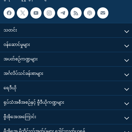
သတင်း
၀န်ဆောင်မှုများ
အပတ်စဉ်ကဏ္ဍများ
အင်္ဂလိပ်သင်ခန်းစာများ
ရေဒီယို
ရုပ်သံအစီအစဉ်နှင့် ဗွီဒီယိုကဏ္ဍများ
ဗွီအိုအေအကြောင်း
ဗွီအိုအေ မိုဘိုင်းလ်အက်ပ်များ ဒေါင်းလုတ်ယူရန်