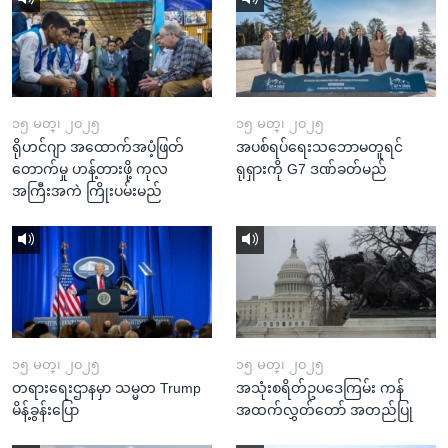
၁၅ မတ္၊ ၂၀၂၅
၁၅ မတ္၊ ၂၀၂၅
ရိုဟင်ဂျာ အထောက်အပံ့ဖြတ်
အပစ်ရပ်ရေးသဘောမတူရင်
တောက်မှု ဟန့်တားဖို့ ကုလ
ရုရှားကို G7 ဒဏ်ခတ်မည်
အကြီးအကဲ ကြိုးပမ်းမည်
၁၅ မတ္၊ ၂၀၂၅
၁၅ မတ္၊ ၂၀၂၅
တရားရေးဌာနမှာ သမ္မတ Trump
အသုံးစရိတ်ဥပဒေကြမ်း ကန်
မိန့်ခွန်းပြော
အထက်လွှတ်တော် အတည်ပြု