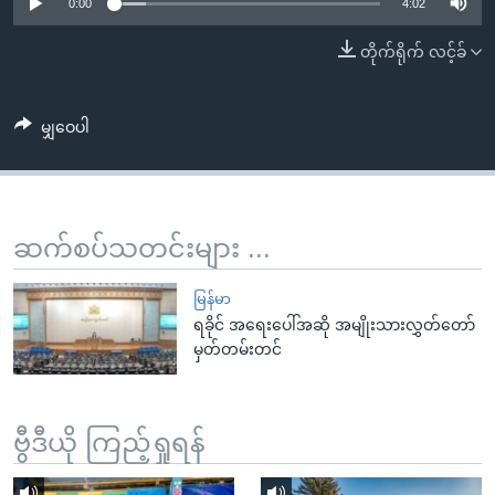
အ
0:00
4:02
သုတပဒေသာ အင်္ဂလိပ်စာ
ညွန်း
Learning English
တိုက်ရိုက် လင့်ခ်
စာမျက်နှာ
သို့
ဗွီအိုအေ လူမှုကွန်ယက်များ
ကျော်
မျှဝေပါ
ကြည့်
ရန်
ဘာသာစကားများ
ရှာဖွေ
ဆက်စပ်သတင်းများ ...
ရန်
နေရာ
မြန်မာ
သို့
ရခိုင် အရေးပေါ်အဆို အမျိုးသားလွှတ်တော်
ကျော်
မှတ်တမ်းတင်
ရန်
ဗွီဒီယို ကြည့်ရှုရန်