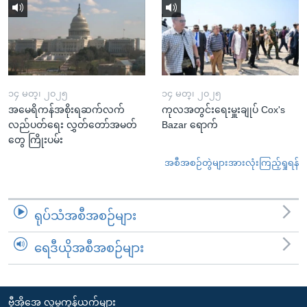
၁၄ မတ္၊ ၂၀၂၅
၁၄ မတ္၊ ၂၀၂၅
အမေရိကန်အစိုးရဆက်လက်
ကုလအတွင်းရေးမှူးချုပ် Cox's
လည်ပတ်ရေး လွှတ်တော်အမတ်
Bazar ရောက်
တွေ ကြိုးပမ်း
အစီအစဉ်တွဲများအားလုံးကြည့်ရှုရန်
ရုပ်သံအစီအစဉ်များ
ရေဒီယိုအစီအစဉ်များ
ဗွီအိုအေ လူမှုကွန်ယက်များ