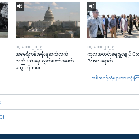
၁၄ မတ္၊ ၂၀၂၅
၁၄ မတ္၊ ၂၀၂၅
အမေရိကန်အစိုးရဆက်လက်
ကုလအတွင်းရေးမှူးချုပ် Co
လည်ပတ်ရေး လွှတ်တော်အမတ်
Bazar ရောက်
တွေ ကြိုးပမ်း
အစီအစဉ်တွဲများအားလုံးကြည့
း
ား