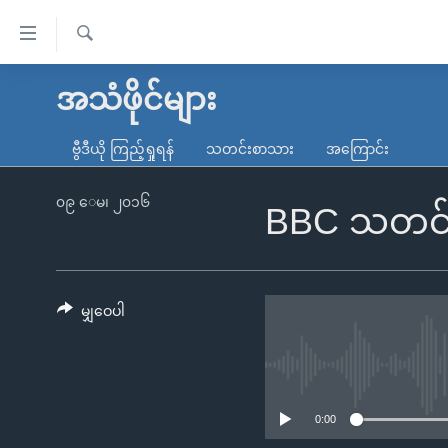
သုံး
ရ
ရှာဖွေ
လွယ်ကူ
မူလစာမျက်နှာ
အသံဖိုင်များ
ရ
စေ
မြန်မာ
လာ
ဗွီဒီယို ကြည့်ရှုရန်
သတင်းစာသား
အကြောင်း
သည့်
ဒ်
ကမ္ဘာ့သတင်းများ
Link
ဗွီဒီယို
နိုင်ငံတကာ
၀၉ ေမ၊ ၂၀၁၆
BBC သတင်း
များ
သတင်းလွတ်လပ်ခွင့်
အမေရိကန်
ပင်မ
ရပ်ဝန်းတခု လမ်းတခု အလွန်
တရုတ်
အကြောင်းအရာ
အင်္ဂလိပ်စာလေ့လာမယ်
အစ္စရေး-ပါလက်စတိုင်း
မျှဝေပါ
သို့
အပတ်စဉ်ကဏ္ဍများ
အမေရိကန်သုံးအီဒီယံ
ကျော်
ကြည့်
ရေဒီယိုနှင့်ရုပ်သံ အချက်အလက်များ
မကြေးမုံရဲ့ အင်္ဂလိပ်စာ
ရေဒီယို
ရန်
ရေဒီယို/တီဗွီအစီအစဉ်
ရုပ်ရှင်ထဲက အင်္ဂလိပ်စာ
တီဗွီ
0:00
ပင်မ