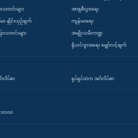
ားသတင်းများ
အာရှစီးပွားရေး
်မာ နှိုင်းယှဉ်ချက်
ကျန်းမာရေး
ပြားသတင်းများ
အမျိုးသမီးကဏ္ဍ
ရိုဟင်ဂျာအရေး မျှော်လင့်ချက်
်္ဂလိပ်စာ
ရုပ်ရှင်ထဲက အင်္ဂလိပ်စာ
၀-၁၀း၀၀