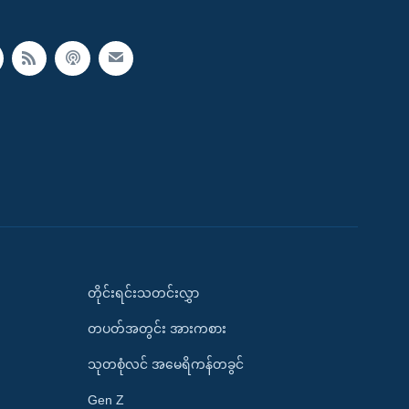
တိုင်းရင်းသတင်းလွှာ
တပတ်အတွင်း အားကစား
သုတစုံလင် အမေရိကန်တခွင်
Gen Z