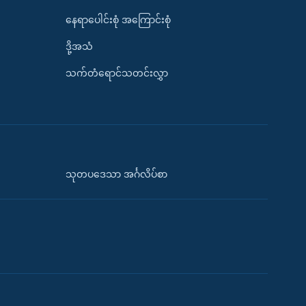
နေရာပေါင်းစုံ အကြောင်းစုံ
ဒို့အသံ
သက်တံရောင်သတင်းလွှာ
သုတပဒေသာ အင်္ဂလိပ်စာ