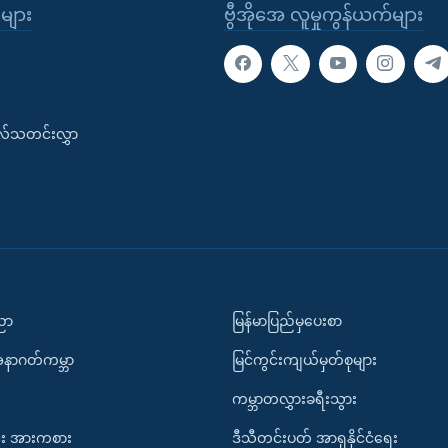
ုများ
ဗွီအိုအေ လူမှုကွန်ယက်များ
းလ်သတင်းလွှာ
ပညာ
မြန်မာပြည်မှပေးစာ
အနာဂတ်ကမ္ဘာ
မြင်ကွင်းကျယ်မှတ်စုများ
ကမ္ဘာတလွှားခရီးသွား
း အားကစား
ဒီသီတင်းပတ် အာရှနိုင်ငံရေး