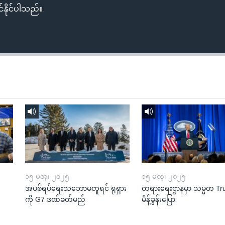
်နိုင်ပါသည်။
၁၅ မတ္၊ ၂၀၂၅
၁၅ မတ္၊ ၂၀၂၅
အပစ်ရပ်ရေးသဘောမတူရင် ရုရှား
တရားရေးဌာနမှာ သမ္မတ T
ကို G7 ဒဏ်ခတ်မည်
မိန့်ခွန်းပြော