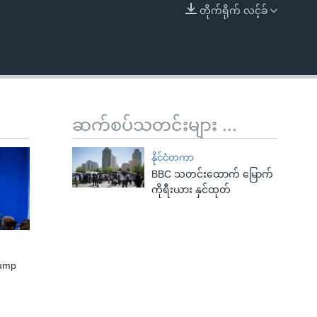
တိုက်ရိုက် လင့်ခ်
EMBED
ဆက်စပ်သတင်းများ ...
နိုင်ငံတကာ
BBC သတင်းထောက် မြောက်
ကိုရီးယား နှင်ထုတ်
rump