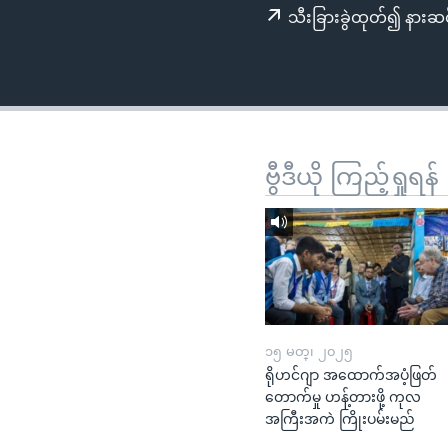
သုတပဒေသာ အင်္ဂလိပ်စာ
အ
သီးခြားခွဲထုတ်၍ နားဆင
ညွန်း
စာမျက်နှာ
သို့
ကျော်
ကြည့်
ရန်
ဗွီဒီယို ကြည့်ရှုရန်
ရှာဖွေ
ရန်
နေရာ
သို့
ကျော်
ရန်
၁၅ မတ္၊ ၂၀၂၅
ရိုဟင်ဂျာ အထောက်အပံ့ဖြတ်
တောက်မှု ဟန့်တားဖို့ ကုလ
အကြီးအကဲ ကြိုးပမ်းမည်