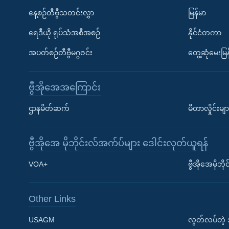
နေ့စဉ်တီဗွီသတင်းလွှာ
မြန်မာ
ရေဒီယို ရုပ်သံအစီအစဉ်
နိုင်ငံတကာ
အပတ်စဉ်တီဗွီမဂ္ဂဇင်း
တွေ့ဆုံမေးမြန
ဗွီအိုအေအကြောင်း
ဌာနမိတ်ဆက်
မီတာလှိုင်းမျာ
ဗွီအိုအေ မိုဘိုင်းလ်အက်ပ်များ ဒေါင်းလုတ်ယူရန်
Learning English
VOA+
ဗွီအိုအေမိုဘ
ဗွီအိုအေ လူမှုကွန်ယက်များ
Other Links
USAGM
လွတ်လပ်တဲ့