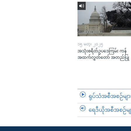
၁၅ မတ္၊ ၂၀၂၅
အသုံးစရိတ်ဥပဒေကြမ်း ကန်
အထက်လွှတ်တော် အတည်ပြု
ရုပ်သံအစီအစဉ်မျာ
ရေဒီယိုအစီအစဉ်မျ