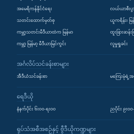
အမေရိကန်နိုင်ငံရေး
လယ်ယာစီးပွ
သတင်းထောက်မှတ်စု
ယူကရိန်း၊ မြန
ကမ္ဘာ့သတင်းမီဒီယာထဲက မြန်မာ
ထူးခြားဆန်း
ကမ္ဘာ့ မြန်မာ့ မီဒီယာမြင်ကွင်း
လူမှုရှုခင်း
အင်္ဂလိပ်သင်ခန်းစာများ
အီဒီယံသင်ခန်းစာ
မကြေးမုံရဲ့အင
ရေဒီယို
နံနက်ပိုင်း ၆း၀၀-ရး၀၀
ညပိုင်း ၉း၀
ရုပ်သံအစီအစဉ်နှင့် ဗွီဒီယိုကဏ္ဍများ