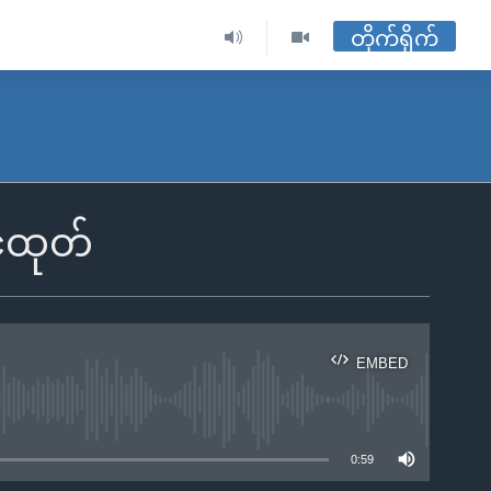
တိုက်ရိုက်
်ထုတ်
EMBED
ble
0:59