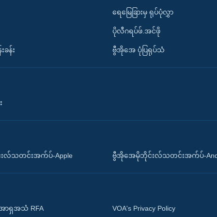
ရေမြေခြားမှ ရုပ်ပုံလွှာ
ပိုလီဂရပ်ဖ်.အင်ဖို
်းခန်း
ဗွီအိုအေ ပုံပြရုပ်သံ
း
ိုင်းလ်သတင်းအက်ပ်-Apple
ဗွီအိုအေမိုဘိုင်းလ်သတင်းအက်ပ်-An
 အာရှအသံ RFA
VOA's Privacy Policy