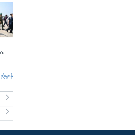
x's
်ရှုရန်