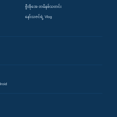
ဗွီအိုအေ တမိနစ်သတင်း
နော်သဇင်ရဲ့ Vlog
droid