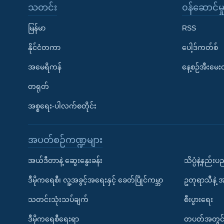
သတင်း
၀န်ဆောင်မှ
မြန်မာ
RSS
နိုင်ငံတကာ
ပေါ့ဒ်ကတ်စ်
အမေရိကန်
နေ့စဉ်အီးမေ
တရုတ်
အစ္စရေး-ပါလက်စတိုင်း
အပတ်စဉ်ကဏ္ဍများ
အယ်ဒီတာနဲ့ ဆွေးနွေးခန်း
သိပ္ပံနဲ့နည်း
ဒီမိုကရေစီ၊ လူ့အခွင့်အရေးနှင့် ခေတ်ပြိုင်ကမ္ဘာ
ဥတုရာသီနဲ့ 
သတင်းသုံးသပ်ချက်
စီးပွားရေး
ဒီမိုကရေစီရေးရာ
တပတ်အတွင်