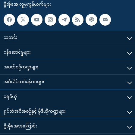
ဗွီအိုအေ လူမှုကွန်ယက်များ
သတင်း
၀န်ဆောင်မှုများ
အပတ်စဉ်ကဏ္ဍများ
အင်္ဂလိပ်သင်ခန်းစာများ
ရေဒီယို
ရုပ်သံအစီအစဉ်နှင့် ဗွီဒီယိုကဏ္ဍများ
ဗွီအိုအေအကြောင်း