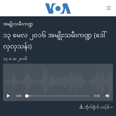
သုံး
ရ
လွယ်ကူ
အမျိုးသမီးကဏ္ဍ
မူလစာမျက်နှာ
စေ
၁၃ မေလ ၂၀၁၆ အမျိုးသမီးကဏ္ဍ (ဒေါ်
မြန်မာ
သည့်
လှလှသန်း)
ကမ္ဘာ့သတင်းများ
Link
ဗွီဒီယို
နိုင်ငံတကာ
များ
၁၄ ေမ၊ ၂၀၁၆
သတင်းလွတ်လပ်ခွင့်
အမေရိကန်
ပင်မ
ရပ်ဝန်းတခု လမ်းတခု အလွန်
တရုတ်
အကြောင်းအရာ
သို့
အင်္ဂလိပ်စာလေ့လာမယ်
အစ္စရေး-ပါလက်စတိုင်း
No media source currently available
ကျော်
အပတ်စဉ်ကဏ္ဍများ
အမေရိကန်သုံးအီဒီယံ
ကြည့်
0:00
6:58
ရေဒီယိုနှင့်ရုပ်သံ အချက်အလက်များ
မကြေးမုံရဲ့ အင်္ဂလိပ်စာ
ရေဒီယို
ရန်
တိုက်ရိုက် လင့်ခ်
ပင်မ
ရေဒီယို/တီဗွီအစီအစဉ်
ရုပ်ရှင်ထဲက အင်္ဂလိပ်စာ
တီဗွီ