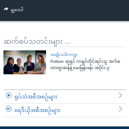
အ
သုတပဒေသာ အင်္ဂလိပ်စာ
ညွန်း
Learning English
မျှဝေပါ
စာမျက်နှာ
သို့
ဗွီအိုအေ လူမှုကွန်ယက်များ
ကျော်
ဆက်စပ်သတင်းများ ...
ကြည့်
ရန်
ဘာသာစကားများ
အမျိုးသမီးကဏ္ဍ
ရှာဖွေ
Pulitzer ဆုရှင် ကချင်တိုင်းရင်းသူ အက်စ
ရန်
တာထူးဆန်နဲ့ မေးမြန်းခန်း အပိုင်း-၃
နေရာ
သို့
ကျော်
ရန်
ရုပ်သံအစီအစဉ်များ
ရေဒီယိုအစီအစဉ်များ