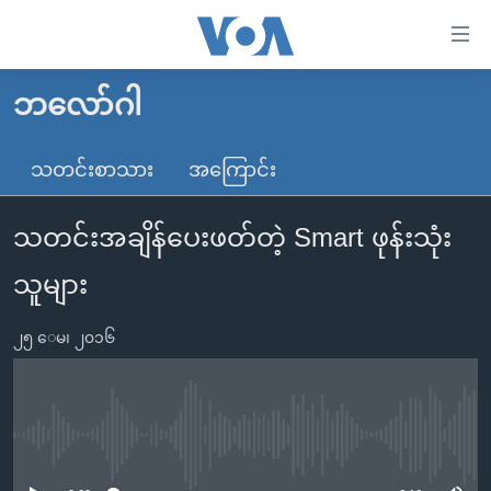
သုံး
ရ
လွယ်ကူ
ဘလော်ဂါ
မူလစာမျက်နှာ
စေ
မြန်မာ
သတင်းစာသား
အကြောင်း
သည့်
ကမ္ဘာ့သတင်းများ
Link
သတင်းအချိန်ပေးဖတ်တဲ့ Smart ဖုန်းသုံး
ဗွီဒီယို
နိုင်ငံတကာ
များ
သတင်းလွတ်လပ်ခွင့်
အမေရိကန်
သူများ
ပင်မ
ရပ်ဝန်းတခု လမ်းတခု အလွန်
တရုတ်
အကြောင်းအရာ
၂၅ ေမ၊ ၂၀၁၆
သို့
အင်္ဂလိပ်စာလေ့လာမယ်
အစ္စရေး-ပါလက်စတိုင်း
ကျော်
အပတ်စဉ်ကဏ္ဍများ
အမေရိကန်သုံးအီဒီယံ
ကြည့်
ရေဒီယိုနှင့်ရုပ်သံ အချက်အလက်များ
မကြေးမုံရဲ့ အင်္ဂလိပ်စာ
ရေဒီယို
ရန်
No media source currently available
ပင်မ
ရေဒီယို/တီဗွီအစီအစဉ်
ရုပ်ရှင်ထဲက အင်္ဂလိပ်စာ
တီဗွီ