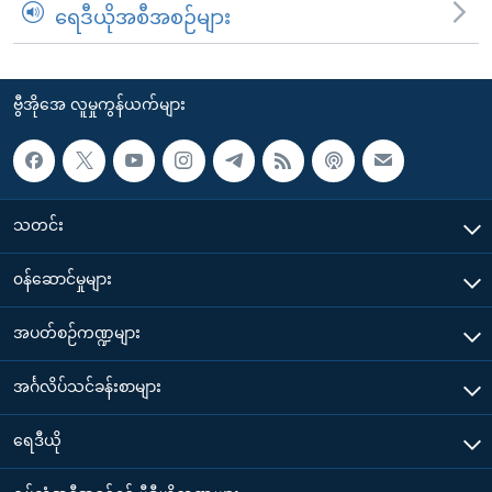
ရေဒီယိုအစီအစဉ်များ
ဗွီအိုအေ လူမှုကွန်ယက်များ
သတင်း
၀န်ဆောင်မှုများ
အပတ်စဉ်ကဏ္ဍများ
အင်္ဂလိပ်သင်ခန်းစာများ
ရေဒီယို