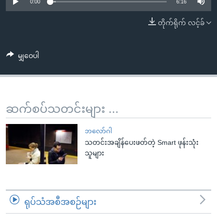
အ
0:00
6:16
သုတပဒေသာ အင်္ဂလိပ်စာ
ညွန်း
Learning English
တိုက်ရိုက် လင့်ခ်
စာမျက်နှာ
သို့
ဗွီအိုအေ လူမှုကွန်ယက်များ
ကျော်
မျှဝေပါ
ကြည့်
ရန်
ဘာသာစကားများ
ရှာဖွေ
ဆက်စပ်သတင်းများ ...
ရန်
နေရာ
ဘလော်ဂါ
သို့
သတင်းအချိန်ပေးဖတ်တဲ့ Smart ဖုန်းသုံး
ကျော်
သူများ
ရန်
ရုပ်သံအစီအစဉ်များ