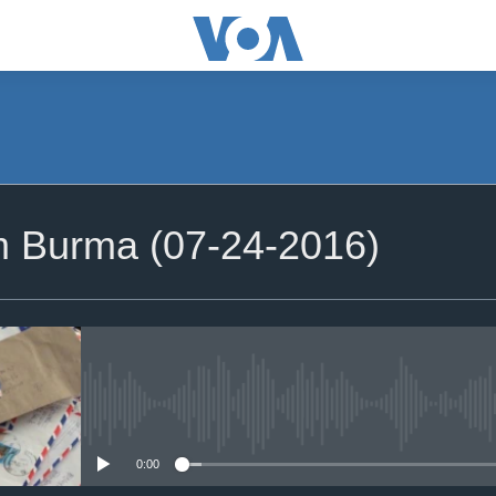
om Burma (07-24-2016)
No media source currently availa
0:00