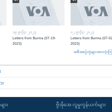
၁၉ ဇူလိုင္၊ ၂၀၂၃
၀၂ ဇူလိုင္၊ ၂၀၂၃
Letters from Burma (07-19-
Letters from Burma (07-0
2023)
2023)
အစီအစဉ်တွဲများအားလုံးကြည့
း
ား
ုများ
ဗွီအိုအေ လူမှုကွန်ယက်များ