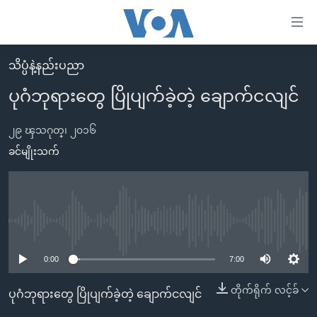
သုံး
ရ
လွယ်ကူ
သိပ္ပံနဲ့နည်းပညာ
မူလစာမျက်နှာ
စေ
ပုဂံဘုရားတွေ ပြိုပျက်ခဲ့တဲ့ ချောက်ငလျင်
မြန်မာ
သည့်
ကမ္ဘာ့သတင်းများ
၂၉ ၾသဂုတ္၊ ၂၀၁၆
Link
ဗွီဒီယို
နိုင်ငံတကာ
ခင်မျိုးသက်
များ
သတင်းလွတ်လပ်ခွင့်
အမေရိကန်
ပင်မ
ရပ်ဝန်းတခု လမ်းတခု အလွန်
တရုတ်
အကြောင်းအရာ
သို့
အင်္ဂလိပ်စာလေ့လာမယ်
အစ္စရေး-ပါလက်စတိုင်း
No media source currently available
ကျော်
အပတ်စဉ်ကဏ္ဍများ
အမေရိကန်သုံးအီဒီယံ
0:00
7:00
ကြည့်
ရေဒီယိုနှင့်ရုပ်သံ အချက်အလက်များ
မကြေးမုံရဲ့ အင်္ဂလိပ်စာ
ရေဒီယို
ရန်
တိုက်ရိုက် လင့်ခ်
ပုဂံဘုရားတွေ ပြိုပျက်ခဲ့တဲ့ ချောက်ငလျင်
ပင်မ
ရေဒီယို/တီဗွီအစီအစဉ်
ရုပ်ရှင်ထဲက အင်္ဂလိပ်စာ
တီဗွီ