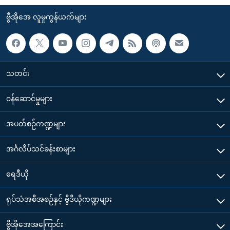
ဗွီအိုအေ လူမှုကွန်ယက်များ
သတင်း
၀န်ဆောင်မှုများ
အပတ်စဉ်ကဏ္ဍများ
အင်္ဂလိပ်သင်ခန်းစာများ
ရေဒီယို
ရုပ်သံအစီအစဉ်နှင့် ဗွီဒီယိုကဏ္ဍများ
ဗွီအိုအေအကြောင်း