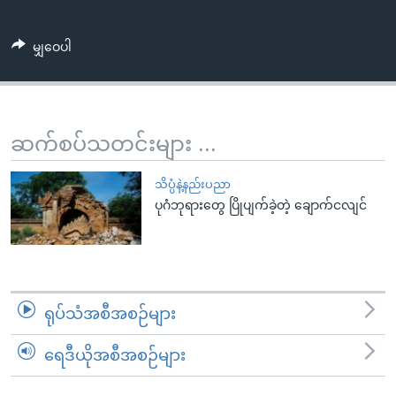
အ
သုတပဒေသာ အင်္ဂလိပ်စာ
ညွန်း
Learning English
မျှဝေပါ
စာမျက်နှာ
သို့
ဗွီအိုအေ လူမှုကွန်ယက်များ
ကျော်
ကြည့်
ဆက်စပ်သတင်းများ ...
ရန်
ဘာသာစကားများ
ရှာဖွေ
သိပ္ပံနဲ့နည်းပညာ
ရန်
ပုဂံဘုရားတွေ ပြိုပျက်ခဲ့တဲ့ ချောက်ငလျင်
နေရာ
သို့
ကျော်
ရန်
ရုပ်သံအစီအစဉ်များ
ရေဒီယိုအစီအစဉ်များ