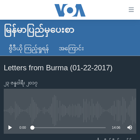
သုံး
ရ
လွယ်ကူ
မြန်မာပြည်မှပေးစာ
မူလစာမျက်နှာ
စေ
မြန်မာ
ဗွီဒီယို ကြည့်ရှုရန်
အကြောင်း
သည့်
ကမ္ဘာ့သတင်းများ
Link
Letters from Burma (01-22-2017)
ဗွီဒီယို
နိုင်ငံတကာ
များ
သတင်းလွတ်လပ်ခွင့်
အမေရိကန်
ပင်မ
၂၃ ဇန္နဝါရီ၊ ၂၀၁၇
ရပ်ဝန်းတခု လမ်းတခု အလွန်
တရုတ်
အကြောင်းအရာ
သို့
အင်္ဂလိပ်စာလေ့လာမယ်
အစ္စရေး-ပါလက်စတိုင်း
ကျော်
အပတ်စဉ်ကဏ္ဍများ
အမေရိကန်သုံးအီဒီယံ
No media source currently available
ကြည့်
ရေဒီယိုနှင့်ရုပ်သံ အချက်အလက်များ
မကြေးမုံရဲ့ အင်္ဂလိပ်စာ
ရေဒီယို
ရန်
0:00
14:06
ပင်မ
ရေဒီယို/တီဗွီအစီအစဉ်
ရုပ်ရှင်ထဲက အင်္ဂလိပ်စာ
တီဗွီ