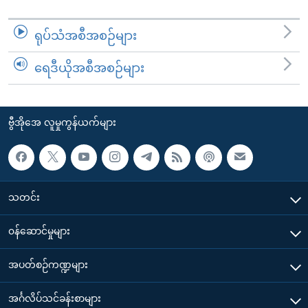
ရုပ်သံအစီအစဉ်များ
ရေဒီယိုအစီအစဉ်များ
ဗွီအိုအေ လူမှုကွန်ယက်များ
သတင်း
၀န်ဆောင်မှုများ
အပတ်စဉ်ကဏ္ဍများ
အင်္ဂလိပ်သင်ခန်းစာများ