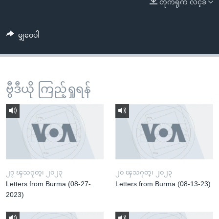
တိုက်ရိုက် လင့်ခ်
အ
သုတပဒေသာ အင်္ဂလိပ်စာ
ညွန်း
Learning English
စာမျက်နှာ
မျှဝေပါ
သို့
ဗွီအိုအေ လူမှုကွန်ယက်များ
ကျော်
ကြည့်
ရန်
ဗွီဒီယို ကြည့်ရှုရန်
ဘာသာစကားများ
ရှာဖွေ
ရန်
နေရာ
သို့
ကျော်
ရန်
၂၇ ၾသဂုတ္၊ ၂၀၂၃
၂၀ ၾသဂုတ္၊ ၂၀၂၃
Letters from Burma (08-27-
Letters from Burma (08-13-23)
2023)