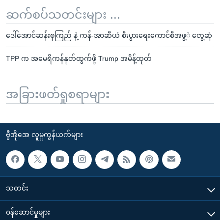
ဆက်စပ်သတင်းများ ...
ဒေါ်အောင်ဆန်းစုကြည် နဲ့ ကန်-အာဆီယံ စီးပွားရေးကောင်စီအဖွ့ဲ တွေ့ဆုံ
TPP က အမေရိကန်နုတ်ထွက်ဖို့ Trump အမိန့်ထုတ်
အခြားဖတ်ရှုစရာများ
ဗွီအိုအေ လူမှုကွန်ယက်များ
သတင်း
၀န်ဆောင်မှုများ