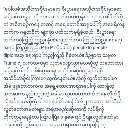
“ပေါ်လစီအသိုင်းအဝိုင်းမှာရော စီးပွားရေးအသိုင်းအဝိုင်းမှာရော
ပေါ့နော် သမ္မတ အိုဘားမား လက်ထက်တုန်းက အာရှ-ပစိဖိတ်ဆို
တဲ့ အစီအစဉ်ကနေ တဆင့် အရှေ့တောင်အာရှပေါ်ကို အမေရိကန်
ဘက်က ဂရုတစိုက် များစွာ ပတ်သက်မှုရှိခဲ့တယ်။ စီးပွားရေး
ဘက်ကပဲကြည့်ကြည့်၊ နိုင်ငံရေးဘက်ကပဲ ကြည့်ကြည့်၊ စစ်ရေး
အရပဲ ကြည့်ကြည့်၊ P to P လို့ခေါ်တဲ့ people to people
diplomacy ရေးရာပဲကြည့်ကြည့် ရှိခဲ့တယ်။ ဒီဥစ္စာက သမ္မတ
Trump ရဲ့ လက်ထက်မှာ ယုတ်လျော့သွားမယ်ဆိုတဲ့ သဘောထား
ပေါ့နော် ဝါရှင်တန်စီးပွားရေးအသိုင်းအဝိုင်းနဲ့ ပေါ်လစီ
အသိုင်းအဝိုင်းကြားမှာ ထွက်နေတယ်။ အဲ့လို ထွက်တဲ့အခါမှာ
အိမ်ဖြူတော်ဘက်က အရှေ့တောင်အာရှအပေါ်ကို ထားရှိတဲ့
အင်အားက နည်းသွားတဲ့အခါမှာ လွှတ်တော်ဘက်ကနေ လိုက်ဖို့
လိုအပ်တယ်ဆိုတဲ့ ဝါဒက နံပါတ် ၁။ နံပါတ် ၂ ကတော့ အာဆီယံ
လွှတ်တော်အမတ်များ အဖွဲ့အစည်းဆိုတာကို လုပ်ဖို့ကို
တိုက်တွန်းနေခဲ့တာ ကြာပါပြီ။ ၁ နှစ်ကျော်ပြီဗျ။ လွှတ်တော်မှာ
ကျနော်တို့ တွန်းနေတာ။ အခုမှ တရားဝင် အတည်ပြုတဲ့