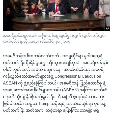
အ
သုတပဒေသာ အင်္ဂလိပ်စာ
ညွန်း
Learning English
စာမျက်နှာ
သို့
ဗွီအိုအေ လူမှုကွန်ယက်များ
ကျော်
ကြည့်
အမေရိကန်သမ္မတသစ် အစိုးရသစ်ရွေးချယ်မှုအတွက် လွှတ်တော်တွင်း
လက်မှတ်ရေးထိုးနေစဉ်။ (ဇန်နဝါရီ ၂၀၊ ၂၀၁၇)
ရန်
ဘာသာစကားများ
ရှာဖွေ
အမေရိကန်အစိုးရသစ်လက်ထက် - အာရှဆိုင်ရာ မူဝါဒတွေနဲ့
ရန်
ပတ်သက်ပြီး စိုးရိမ်မှုတွေ ကြီးထွားနေချိန်မှာပဲ - အမေရိကန် နှစ်
နေရာ
ပါတီ လွှတ်တော် အမတ် တွေကနေ - အာဆီယံဆိုင်ရာ အမေရိ
သို့
ကန်လွှတ်တော်အမတ်များအဖွဲ့ Congressional Caucus on
ကျော်
ASEAN ကို ဖွဲ့စည်းခဲ့ကြပါတယ်။ အမေရိကန် ပြည်ထောင်စု နဲ့
ရန်
အရှေ့တောင်အာရှနိုင်ငံများအသင်း (ASEAN) အကြား ဆက်ဆံ
ရေးကို တိုးချဲ့နိုင်ဖို့ ရည်ရွယ်ပြီး - ဒီအဖွဲ့ကို ဖွဲ့စည်းခဲ့တာလည်း
ဖြစ်ပါတယ်။ သမ္မတ Trump အစိုးရရဲ့ အာဆီယံဆိုင်ရာ မူဝါဒနဲ့
ပတ်သက်ပြီး အတိအကျ တစုံတရာ ပြောကြားတာမျိုး မရှိ