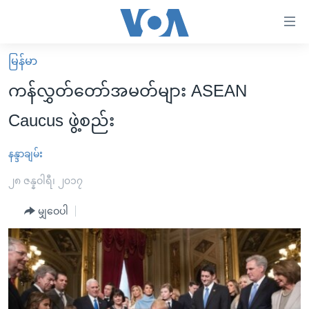
သုံး
ရ
လွယ်ကူ
မြန်မာ
မူလစာမျက်နှာ
စေ
ကန်လွှတ်တော်အမတ်များ ASEAN
မြန်မာ
သည့်
Caucus ဖွဲ့စည်း
ကမ္ဘာ့သတင်းများ
Link
ဗွီဒီယို
နိုင်ငံတကာ
နန္ဒာချမ်း
များ
သတင်းလွတ်လပ်ခွင့်
အမေရိကန်
၂၈ ဇန္နဝါရီ၊ ၂၀၁၇
ပင်မ
ရပ်ဝန်းတခု လမ်းတခု အလွန်
တရုတ်
အကြောင်းအရာ
မျှဝေပါ
သို့
အင်္ဂလိပ်စာလေ့လာမယ်
အစ္စရေး-ပါလက်စတိုင်း
ကျော်
အပတ်စဉ်ကဏ္ဍများ
အမေရိကန်သုံးအီဒီယံ
ကြည့်
ရေဒီယိုနှင့်ရုပ်သံ အချက်အလက်များ
မကြေးမုံရဲ့ အင်္ဂလိပ်စာ
ရေဒီယို
ရန်
ပင်မ
ရေဒီယို/တီဗွီအစီအစဉ်
ရုပ်ရှင်ထဲက အင်္ဂလိပ်စာ
တီဗွီ