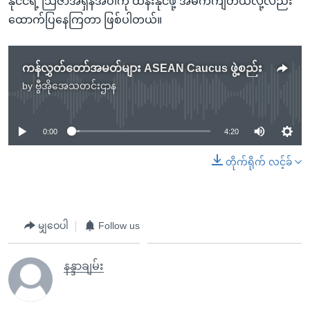
နိုင်ငံရဲ့ သြဇာအရှိန်အဝါကို ထိန်းနိုင်ဖို့ အဓိကကျတယ်လို့လည်း
ထောက်ပြနေကြတာ ဖြစ်ပါတယ်။
ကန်လွှတ်တော်အမတ်များ ASEAN Caucus ဖွဲ့စည်း
by
ဗွီအိုအေသတင်းဌာန
No media source currently available
0:00
4:20
တိုက်ရိုက် လင့်ခ်
မျှဝေပါ
Follow us
နန္ဒာချမ်း