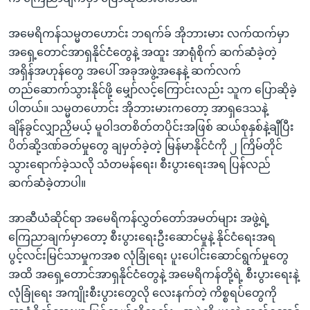
အမေရိကန်သမ္မတဟောင်း ဘရက်ခ် အိုဘားမား လက်ထက်မှာ
အရှေ့တောင်အာရှနိုင်ငံတွေနဲ့ အထူး အာရုံစိုက် ဆက်ဆံခဲ့တဲ့
အရှိန်အဟုန်တွေ အပေါ် အခုအဖွဲ့အနေနဲ့ ဆက်လက်
တည်ဆောက်သွားနိုင်ဖို့ မျှော်လင့်ကြောင်းလည်း သူက ပြောဆိုခဲ့
ပါတယ်။ သမ္မတဟောင်း အိုဘားမားကတော့ အာရှဒေသနဲ့
ချိန်ခွင်လျှာညှိမယ့် မူဝါဒတစိတ်တပိုင်းအဖြစ် ဆယ်စုနှစ်နဲ့ချီပြီး
ပိတ်ဆို့ဒဏ်ခတ်မှုတွေ ချမှတ်ခဲ့တဲ့ မြန်မာနိုင်ငံကို ၂ ကြိမ်တိုင်
သွားရောက်ခဲ့သလို သံတမန်ရေး၊ စီးပွားရေးအရ ပြန်လည်
ဆက်ဆံခဲ့တာပါ။
အာဆီယံဆိုင်ရာ အမေရိကန်လွှတ်တော်အမတ်များ အဖွဲ့ရဲ့
ကြေညာချက်မှာတော့ စီးပွားရေးဦးဆောင်မှုနဲ့ နိုင်ငံရေးအရ
ပွင့်လင်းမြင်သာမှုကအစ လုံခြုံရေး ပူးပေါင်းဆောင်ရွက်မှုတွေ
အထိ အရှေ့တောင်အာရှနိုင်ငံတွေနဲ့ အမေရိကန်တို့ရဲ့ စီးပွားရေးနဲ့
လုံခြုံရေး အကျိုးစီးပွားတွေလို လေးနက်တဲ့ ကိစ္စရပ်တွေကို