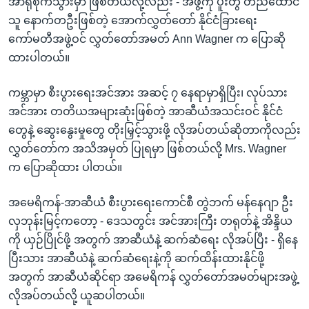
အာရုံစိုက်သွားမှာ ဖြစ်တယ်လို့လည်း - အဖွဲ့ကို ပူးတွဲ တည်ထောင်
သူ နောက်တဦးဖြစ်တဲ့ အောက်လွှတ်တော် နိုင်ငံခြားရေး
ကော်မတီအဖွဲ့ဝင် လွှတ်တော်အမတ် Ann Wagner က ပြောဆို
ထားပါတယ်။
ကမ္ဘာမှာ စီးပွားရေးအင်အား အဆင့် ၇ နေရာမှာရှိပြီး၊ လုပ်သား
အင်အား တတိယအများဆုံးဖြစ်တဲ့ အာဆီယံအသင်းဝင် နိုင်ငံ
တွေနဲ့ ဆွေးနွေးမှုတွေ တိုးမြှင့်သွားဖို့ လိုအပ်တယ်ဆိုတာကိုလည်း
လွှတ်တော်က အသိအမှတ် ပြုရမှာ ဖြစ်တယ်လို့ Mrs. Wagner
က ပြောဆိုထား ပါတယ်။
အမေရိကန်-အာဆီယံ စီးပွားရေးကောင်စီ တွဲဘက် မန်နေဂျာ ဦး
လှဘုန်းမြင့်ကတော့ - ဒေသတွင်း အင်အားကြီး တရုတ်နဲ့ အိန္ဒိယ
ကို ယှဉ်ပြိုင်ဖို့ အတွက် အာဆီယံနဲ့ ဆက်ဆံရေး လိုအပ်ပြီး - ရှိနေ
ပြီးသား အာဆီယံနဲ့ ဆက်ဆံရေးနဲ့ကို ဆက်ထိန်းထားနိုင်ဖို့
အတွက် အာဆီယံဆိုင်ရာ အမေရိကန် လွှတ်တော်အမတ်များအဖွဲ့
လိုအပ်တယ်လို့ ယူဆပါတယ်။