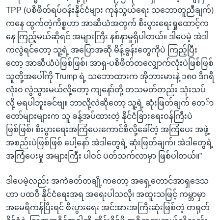
TPP (ပစိဖိတ်ရပ်ဝန်းနိုင်ငံများ ကုန်သွယ်ရေး သဘောတူညီချက်)
ကနေ ထွက်တဲ့ကိစ္စဟာ အာဆီယံအတွက် စီးပွားရေးရှုထောင့်က
နေ ကြည့်မယ်ဆိုရင် အများကြီး နစ်နာမှုရှိပါတယ်။ ဒါပေမဲ့ အဲဒါ
ကလွဲရင်တော့ သူ့ရဲ့ အပြောအဆို မိန့်ခွန်းတွေကိုပဲ ကြည့်ပြီး
တော့ အာဆီယံပဲဖြစ်ဖြစ်၊ အာရှ-ပစိဖိတ်တလျှောက်လုံးပဲဖြစ်ဖြစ်
သူတို့အပေါ်ကို Trump ရဲ့ သဘောထားက အိုဘားမားနဲ့ ၁၈၀ ဒီဂရီ
လုံး၀ လွဲသွားမယ်လို့တော့ ကျနော်တို့ တသမတ်တည်း သုံးသပ်
လို့ မရပါဘူးခင်ဗျ။ ဘာလို့လဲဆိုတော့ သူ့ရဲ့ ဆုံးဖြတ်ချက် တေ်ာ
တော်များများက သူ ခန့်အပ်ထားတဲ့ နိုင်ငံခြားရေးဝန်ကြီးပဲ
ဖြစ်ဖြစ်၊ စီးပွားရေးအကြံပေးကောင်စီလို့ခေါ်တဲ့ အကြံပေး အဖွဲ့
အစည်းပဲဖြစ်ဖြစ် ပေါ့နော် အဲဒါတွေရဲ့ ဆုံးဖြတ်ချက်၊ အဲဒါတွေရဲ့
အကြံပေးမှု အများကြီး ပါဝင် ပတ်သက်လာမှာ ဖြစ်ပါတယ်။”
ဒါပေမဲ့လည်း အကဲခတ်တချို့ကတော့ အရှေ့တောင်အာရှဒေသ
ဟာ ပထဝီ နိုင်ငံရေးအရ အရေးပါသလို၊ အထူးသဖြင့် ကမ္ဘာမှာ
အမေရိကန်ပြီးရင် စီးပွားရေး အင်အားအကြီးဆုံးဖြစ်တဲ့ တရုတ်