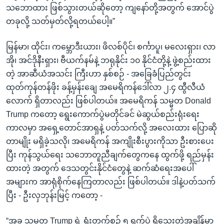
သဘောထား ဖြစ်သွားတယ်ဆိုတော့ ကျနော်တို့အတွက် အောင်ပွဲ
တခုလို့ သတ်မှတ်လို့ရတယ်ပေါ့။”
မြန်မာ၊ ထိုင်း၊ ကမ္ဘောဒီးယား၊ ဖိလစ်ပိုင်၊ စင်္ကာပူ၊ မလေးရှား၊ လာ
အို၊ အင်ဒိုနီးရှား၊ ဗီယက်နမ်နဲ့ ဘရုနိုင်း ၁၀ နိုင်ငံတို့နဲ့ ဖွဲ့စည်းထား
တဲ့ အာဆီယံအသင်း ကြီးဟာ နှစ်စဉ် - အခြေခံပြည်တွင်း
ထုတ်ကုန်တန်ဖိုး ခန့်မှန်းချေ အမေရိကန်ဒေါ်လာ ၂.၄ ထွီလီယံ
လောက် ရှိတာလည်း ဖြစ်ပါတယ်။ အမေရိကန် သမ္မတ Donald
Trump ကတော့ ရွေးကောက်ပွဲမတိုင်ခင် မဲဆွယ်စည်းရုံးရေး
ကာလမှာ အရှေ့တောင်အာရှနဲ့ ပတ်သက်လို့ အလေးထား ပြောဆို
တာမျိုး မရှိခဲ့သလို၊ အမေရိကန် အကျိုးစီးပွားကိုသာ ဦးစားပေး
ပြီး ကုန်သွယ်ရေး သဘောတူညီချက်တွေကနေ ထွက်ဖို့ ရည်မှန်း
ထားတဲ့ အတွက် ဒေသတွင်းနိုင်ငံတွေနဲ့ ဆက်ဆံရေးအပေါ်
အများက အာရုံစိုက်နေကြတာလည်း ဖြစ်ပါတယ်။ ဒါနဲ့ပတ်သက်
ပြီး - ဦးလှဘုန်းမြင့် ကတော့ -
“အခု သမ္မတ Trump ရဲ့ ရုံးတက်စဉ် ၅ ရက်ပဲ ရှိသေးတဲ့အချိန်မှာ