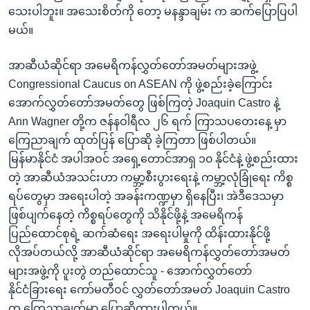
သေးပါဘူး။ အသေးစိတ်ကို တော့ မနန္ဒာချမ်း က ဆက်ပြောပြပါ
မယ်။
အာဆီယံဆိုင်ရာ အမေရိကန်လွှတ်တော်အမတ်များအဖွဲ့
Congressional Caucus on ASEAN ကို ဖွဲ့စည်းခဲ့ကြောင်း
အောက်လွှတ်တော်အမတ်တွေ ဖြစ်ကြတဲ့ Joaquin Castro နဲ့
Ann Wagner တို့က ဇန်နဝါရီလ ၂၆ ရက် ကြာသပတေးနေ့ မှာ
ကြေညာချက် ထုတ်ပြန် ပြောဆို ခဲ့ကြတာ ဖြစ်ပါတယ်။
မြန်မာနိုင်ငံ အပါအဝင် အရှေ့တောင်အာရှ ၁၀ နိုင်ငံနဲ့ ဖွဲ့စည်းထား
တဲ့ အာဆီယံအသင်းဟာ ကမ္ဘာ့စီးပွားရေးနဲ့ ကမ္ဘာ့လုံခြုံရေး ကိစ္စ
ရပ်တွေမှာ အရေးပါတဲ့ အခန်းကဏ္ဍမှာ ရှိနေပြီး၊ အဲဒီဒေသမှာ
ဖြစ်ပျက်နေတဲ့ ကိစ္စရပ်တွေကို သိနိုင်ဖို့နဲ့ အမေရိကန်
ပြည်ထောင်စုရဲ့ ဆက်ဆံရေး အရေးပါမှုကို ထိန်းထားနိုင်ဖို့
လိုအပ်တယ်လို့ အာဆီယံဆိုင်ရာ အမေရိကန်လွှတ်တော်အမတ်
များအဖွဲ့ကို ပူးတွဲ တည်ထောင်သူ - အောက်လွှတ်တော်
နိုင်ငံခြားရေး ကော်မတီဝင် လွှတ်တော်အမတ် Joaquin Castro
က ကြေညာချက်မှာ ပြောဆိုထားပါတယ်။