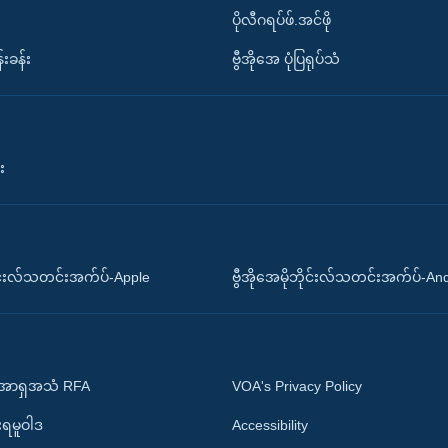
ပိုလီဂရပ်ဖ်.အင်ဖို
်းခန်း
ဗွီအိုအေ ပုံပြရုပ်သံ
း
ိုင်းလ်သတင်းအက်ပ်-Apple
ဗွီအိုအေမိုဘိုင်းလ်သတင်းအက်ပ်-An
 အာရှအသံ RFA
VOA's Privacy Policy
ုးရမူဝါဒ
Accessibility