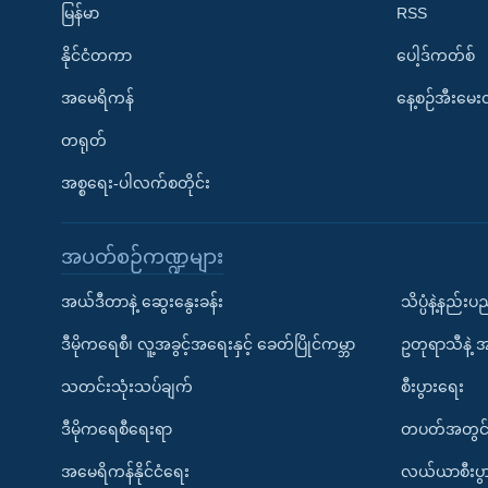
မြန်မာ
RSS
နိုင်ငံတကာ
ပေါ့ဒ်ကတ်စ်
အမေရိကန်
နေ့စဉ်အီးမေ
တရုတ်
အစ္စရေး-ပါလက်စတိုင်း
အပတ်စဉ်ကဏ္ဍများ
အယ်ဒီတာနဲ့ ဆွေးနွေးခန်း
သိပ္ပံနဲ့နည်း
ဒီမိုကရေစီ၊ လူ့အခွင့်အရေးနှင့် ခေတ်ပြိုင်ကမ္ဘာ
ဥတုရာသီနဲ့ 
သတင်းသုံးသပ်ချက်
စီးပွားရေး
ဒီမိုကရေစီရေးရာ
တပတ်အတွင်
အမေရိကန်နိုင်ငံရေး
လယ်ယာစီးပွ