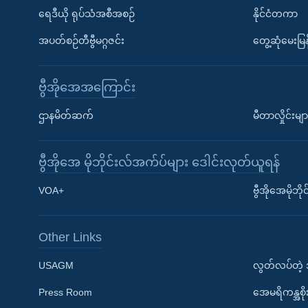
ရေဒီယို ရုပ်သံအစီအစဉ်
နိုင်ငံတကာ
အပတ်စဉ်တီဗွီမဂ္ဂဇင်း
တွေ့ဆုံမေးမြန
ဗွီအိုအေအကြောင်း
ဌာနမိတ်ဆက်
မီတာလှိုင်းမျာ
ဗွီအိုအေ မိုဘိုင်းလ်အက်ပ်များ ဒေါင်းလုတ်ယူရန်
Learning English
VOA+
ဗွီအိုအေမိုဘ
ဗွီအိုအေ လူမှုကွန်ယက်များ
Other Links
USAGM
လွတ်လပ်တဲ့
Press Room
အေမရိကန္အစိ
ဘာသာစကားများ