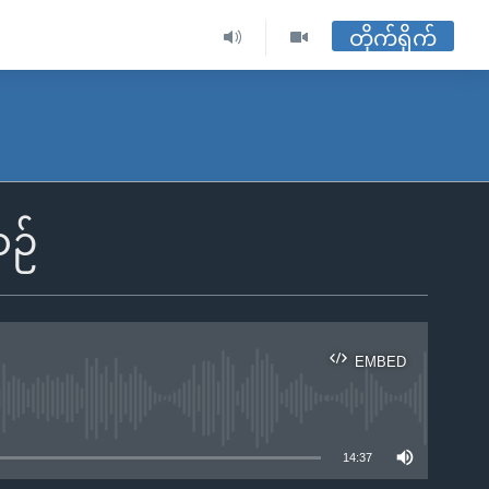
တိုက်ရိုက်
စဉ်
EMBED
ble
14:37