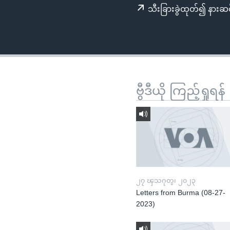
သုတပဒေသာ အင်္ဂလိပ်စာ
အ
သီးခြားခွဲထုတ်၍ နားဆင
ညွန်း
စာမျက်နှာ
သို့
ကျော်
ကြည့်
ရန်
ဗွီဒီယို ကြည့်ရှုရန်
ရှာဖွေ
ရန်
နေရာ
သို့
ကျော်
ရန်
၂၇ ၾသဂုတ္၊ ၂၀၂၃
Letters from Burma (08-27-
2023)