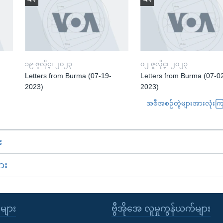
၁၉ ဇူလိုင္၊ ၂၀၂၃
၀၂ ဇူလိုင္၊ ၂၀၂၃
Letters from Burma (07-19-
Letters from Burma (07-0
2023)
2023)
အစီအစဉ်တွဲများအားလုံးကြည့
း
ား
ုများ
ဗွီအိုအေ လူမှုကွန်ယက်များ