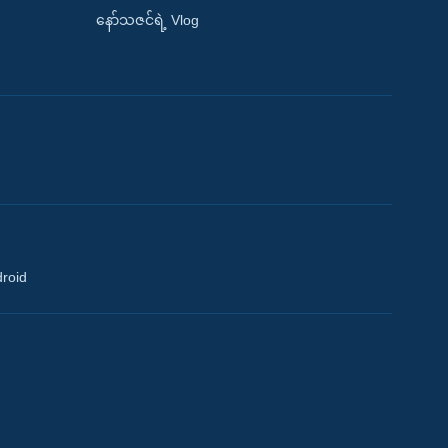
နော်သဇင်ရဲ့ Vlog
droid