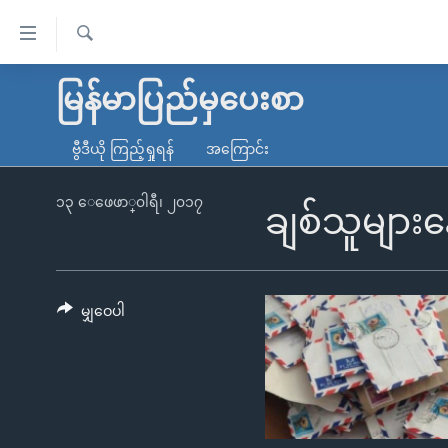
သုံး
ရ
ရှာဖွေ
လွယ်ကူ
မူလစာမျက်နှာ
မြန်မာပြည်မှပေးစာ
ရ
စေ
မြန်မာ
လာ
ဗွီဒီယို ကြည့်ရှုရန်
အကြောင်း
သည့်
ဒ်
ကမ္ဘာ့သတင်းများ
Link
ဗွီဒီယို
နိုင်ငံတကာ
၁၃ ေဖေဖာ္၀ါရီ၊ ၂၀၁၇
ချစ်သူများ
များ
သတင်းလွတ်လပ်ခွင့်
အမေရိကန်
ပင်မ
ရပ်ဝန်းတခု လမ်းတခု အလွန်
တရုတ်
အကြောင်းအရာ
အင်္ဂလိပ်စာလေ့လာမယ်
အစ္စရေး-ပါလက်စတိုင်း
မျှဝေပါ
သို့
အပတ်စဉ်ကဏ္ဍများ
အမေရိကန်သုံးအီဒီယံ
ကျော်
ကြည့်
ရေဒီယိုနှင့်ရုပ်သံ အချက်အလက်များ
မကြေးမုံရဲ့ အင်္ဂလိပ်စာ
ရေဒီယို
ရန်
ရေဒီယို/တီဗွီအစီအစဉ်
ရုပ်ရှင်ထဲက အင်္ဂလိပ်စာ
တီဗွီ
ပင်မ