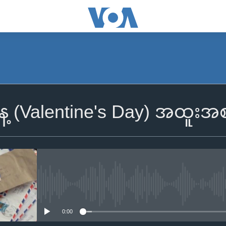
နေ့ (Valentine's Day) အထူးအ
No media source currently availa
0:00