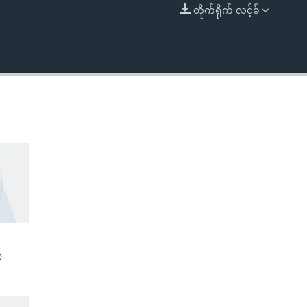
တိုက်ရိုက် လင့်ခ်
EMBED
0-