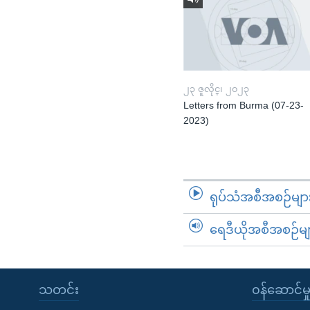
၂၃ ဇူလိုင္၊ ၂၀၂၃
Letters from Burma (07-23-
2023)
ရုပ်သံအစီအစဉ်မျာ
ရေဒီယိုအစီအစဉ်မျ
သတင်း
၀န်ဆောင်မှ