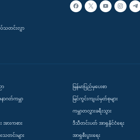
းလ်သတင်းလွှာ
ပညာ
မြန်မာပြည်မှပေးစာ
အနာဂတ်ကမ္ဘာ
မြင်ကွင်းကျယ်မှတ်စုများ
ကမ္ဘာတလွှားခရီးသွား
း အားကစား
ဒီသီတင်းပတ် အာရှနိုင်ငံရေး
ားသတင်းများ
အာရှစီးပွားရေး