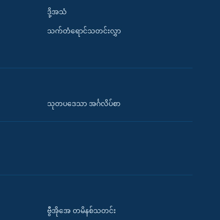
ဒို့အသံ
သက်တံရောင်သတင်းလွှာ
သုတပဒေသာ အင်္ဂလိပ်စာ
ဗွီအိုအေ တမိနစ်သတင်း