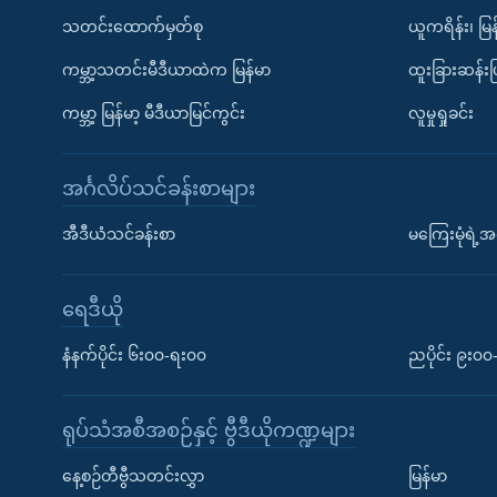
သတင်းထောက်မှတ်စု
ယူကရိန်း၊ မြန
ကမ္ဘာ့သတင်းမီဒီယာထဲက မြန်မာ
ထူးခြားဆန်း
ကမ္ဘာ့ မြန်မာ့ မီဒီယာမြင်ကွင်း
လူမှုရှုခင်း
အင်္ဂလိပ်သင်ခန်းစာများ
အီဒီယံသင်ခန်းစာ
မကြေးမုံရဲ့အင
ရေဒီယို
နံနက်ပိုင်း ၆း၀၀-ရး၀၀
ညပိုင်း ၉း၀
ရုပ်သံအစီအစဉ်နှင့် ဗွီဒီယိုကဏ္ဍများ
နေ့စဉ်တီဗွီသတင်းလွှာ
မြန်မာ