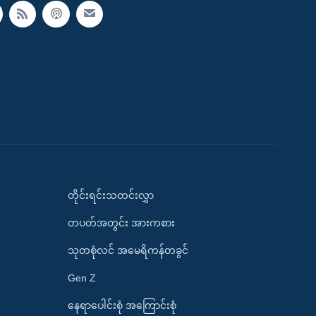
တိုင်းရင်းသတင်းလွှာ
တပတ်အတွင်း အားကစား
သုတစုံလင် အမေရိကန်တခွင်
Gen Z
နေရာပေါင်းစုံ အကြောင်းစုံ