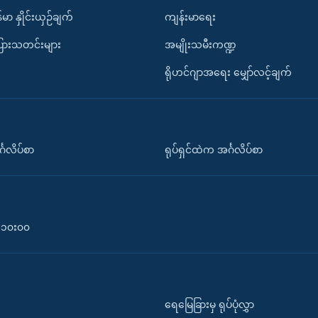
်မာ နှိုင်းယှဉ်ချက်
ကျန်းမာရေး
ပြားသတင်းများ
အမျိုးသမီးကဏ္ဍ
ရိုဟင်ဂျာအရေး မျှော်လင့်ချက်
်္ဂလိပ်စာ
ရုပ်ရှင်ထဲက အင်္ဂလိပ်စာ
၀-၁၀း၀၀
ရေမြေခြားမှ ရုပ်ပုံလွှာ