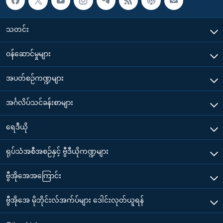
သတင်း
၀န်ဆောင်မှုများ
အပတ်စဉ်ကဏ္ဍများ
အင်္ဂလိပ်သင်ခန်းစာများ
ရေဒီယို
ရုပ်သံအစီအစဉ်နှင့် ဗွီဒီယိုကဏ္ဍများ
ဗွီအိုအေအကြောင်း
ဗွီအိုအေ မိုဘိုင်းလ်အက်ပ်များ ဒေါင်းလုတ်ယူရန်