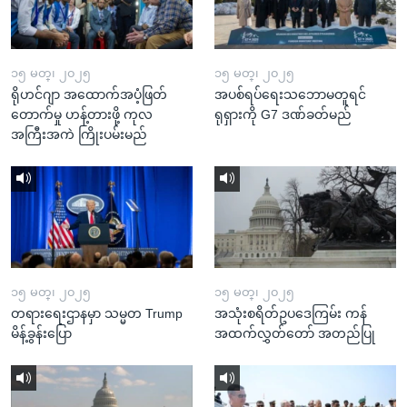
၁၅ မတ္၊ ၂၀၂၅
၁၅ မတ္၊ ၂၀၂၅
ရိုဟင်ဂျာ အထောက်အပံ့ဖြတ်
အပစ်ရပ်ရေးသဘောမတူရင်
တောက်မှု ဟန့်တားဖို့ ကုလ
ရုရှားကို G7 ဒဏ်ခတ်မည်
အကြီးအကဲ ကြိုးပမ်းမည်
၁၅ မတ္၊ ၂၀၂၅
၁၅ မတ္၊ ၂၀၂၅
တရားရေးဌာနမှာ သမ္မတ Trump
အသုံးစရိတ်ဥပဒေကြမ်း ကန်
မိန့်ခွန်းပြော
အထက်လွှတ်တော် အတည်ပြု