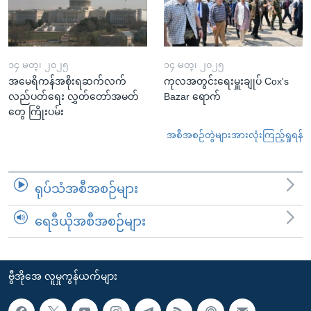
၁၄ မတ္၊ ၂၀၂၅
၁၄ မတ္၊ ၂၀၂၅
အမေရိကန်အစိုးရဆက်လက်
ကုလအတွင်းရေးမှူးချုပ် Cox's
လည်ပတ်ရေး လွှတ်တော်အမတ်
Bazar ရောက်
တွေ ကြိုးပမ်း
အစီအစဉ်တွဲများအားလုံးကြည့်ရှုရန်
ရုပ်သံအစီအစဉ်များ
ရေဒီယိုအစီအစဉ်များ
ဗွီအိုအေ လူမှုကွန်ယက်များ