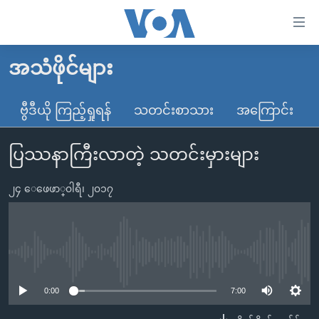
သုံး
ရ
လွယ်ကူ
အသံဖိုင်များ
မူလစာမျက်နှာ
စေ
မြန်မာ
ဗွီဒီယို ကြည့်ရှုရန်
သတင်းစာသား
အကြောင်း
သည့်
ကမ္ဘာ့သတင်းများ
Link
ပြဿနာကြီးလာတဲ့ သတင်းမှားများ
ဗွီဒီယို
နိုင်ငံတကာ
များ
သတင်းလွတ်လပ်ခွင့်
အမေရိကန်
ပင်မ
၂၄ ေဖေဖာ္၀ါရီ၊ ၂၀၁၇
ရပ်ဝန်းတခု လမ်းတခု အလွန်
တရုတ်
အကြောင်းအရာ
သို့
အင်္ဂလိပ်စာလေ့လာမယ်
အစ္စရေး-ပါလက်စတိုင်း
ကျော်
အပတ်စဉ်ကဏ္ဍများ
အမေရိကန်သုံးအီဒီယံ
No media source currently available
ကြည့်
ရေဒီယိုနှင့်ရုပ်သံ အချက်အလက်များ
မကြေးမုံရဲ့ အင်္ဂလိပ်စာ
ရေဒီယို
ရန်
0:00
7:00
ပင်မ
ရေဒီယို/တီဗွီအစီအစဉ်
ရုပ်ရှင်ထဲက အင်္ဂလိပ်စာ
တီဗွီ