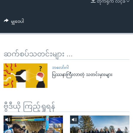
တိုက်ရိုက် လင့်ခ်
အ
သုတပဒေသာ အင်္ဂလိပ်စာ
ညွန်း
Learning English
စာမျက်နှာ
မျှဝေပါ
သို့
ဗွီအိုအေ လူမှုကွန်ယက်များ
ကျော်
ကြည့်
ရန်
ဆက်စပ်သတင်းများ ...
ဘာသာစကားများ
ရှာဖွေ
ရန်
ဘလော်ဂါ
နေရာ
ပြဿနာကြီးလာတဲ့ သတင်းမှားများ
သို့
ကျော်
ရန်
ဗွီဒီယို ကြည့်ရှုရန်