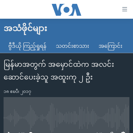
သုံး
ရ
လွယ်ကူ
အသံဖိုင်များ
မူလစာမျက်နှာ
စေ
မြန်မာ
ဗွီဒီယို ကြည့်ရှုရန်
သတင်းစာသား
အကြောင်း
သည့်
ကမ္ဘာ့သတင်းများ
Link
မြန်မာအတွက် အမှောင်ထဲက အလင်း
ဗွီဒီယို
နိုင်ငံတကာ
များ
သတင်းလွတ်လပ်ခွင့်
အမေရိကန်
ဆောင်ပေးခဲ့သူ အထူးကု ၂ ဦး
ပင်မ
ရပ်ဝန်းတခု လမ်းတခု အလွန်
တရုတ်
အကြောင်းအရာ
၁၈ ဧၿပီ၊ ၂၀၁၇
သို့
အင်္ဂလိပ်စာလေ့လာမယ်
အစ္စရေး-ပါလက်စတိုင်း
ကျော်
အပတ်စဉ်ကဏ္ဍများ
အမေရိကန်သုံးအီဒီယံ
ကြည့်
ရေဒီယိုနှင့်ရုပ်သံ အချက်အလက်များ
မကြေးမုံရဲ့ အင်္ဂလိပ်စာ
ရေဒီယို
ရန်
No media source currently available
ပင်မ
ရေဒီယို/တီဗွီအစီအစဉ်
ရုပ်ရှင်ထဲက အင်္ဂလိပ်စာ
တီဗွီ