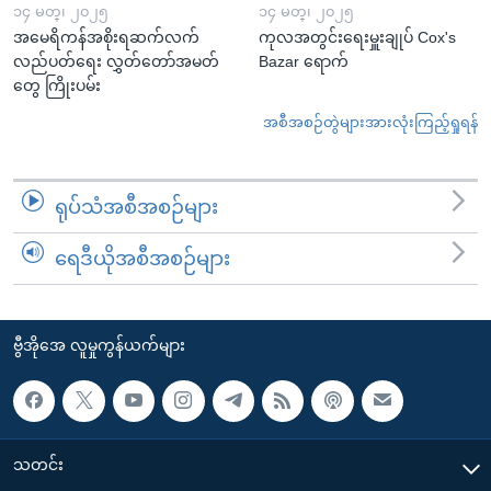
၁၄ မတ္၊ ၂၀၂၅
၁၄ မတ္၊ ၂၀၂၅
အမေရိကန်အစိုးရဆက်လက်
ကုလအတွင်းရေးမှူးချုပ် Cox's
လည်ပတ်ရေး လွှတ်တော်အမတ်
Bazar ရောက်
တွေ ကြိုးပမ်း
အစီအစဉ်တွဲများအားလုံးကြည့်ရှုရန်
ရုပ်သံအစီအစဉ်များ
ရေဒီယိုအစီအစဉ်များ
ဗွီအိုအေ လူမှုကွန်ယက်များ
သတင်း