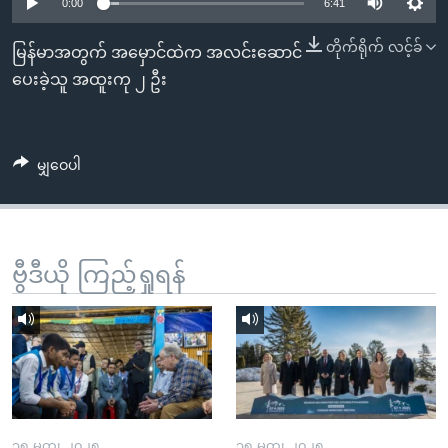
အ
0:00
6:41
သုတပဒေသာ အင်္ဂလိပ်စာ
ညွန်း
Learning English
တိုက်ရိုက် လင့်ခ်
မြန်မာအတွက် အမှောင်ထဲက အလင်းဆောင်
စာမျက်နှာ
ပေးခဲ့သူ အထူးကု ၂ ဦး
သို့
ဗွီအိုအေ လူမှုကွန်ယက်များ
ကျော်
ကြည့်
မျှဝေပါ
ရန်
ဘာသာစကားများ
ရှာဖွေ
ရန်
နေရာ
ဗွီဒီယို ကြည့်ရှုရန်
သို့
ကျော်
ရန်
၁၅ မတ္၊ ၂၀၂၅
၁၅ မတ္၊ ၂၀၂၅