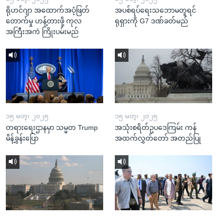
ရိုဟင်ဂျာ အထောက်အပံ့ဖြတ်
အပစ်ရပ်ရေးသဘောမတူရင်
တောက်မှု ဟန့်တားဖို့ ကုလ
ရုရှားကို G7 ဒဏ်ခတ်မည်
အကြီးအကဲ ကြိုးပမ်းမည်
၁၅ မတ္၊ ၂၀၂၅
၁၅ မတ္၊ ၂၀၂၅
တရားရေးဌာနမှာ သမ္မတ Trump
အသုံးစရိတ်ဥပဒေကြမ်း ကန်
မိန့်ခွန်းပြော
အထက်လွှတ်တော် အတည်ပြု