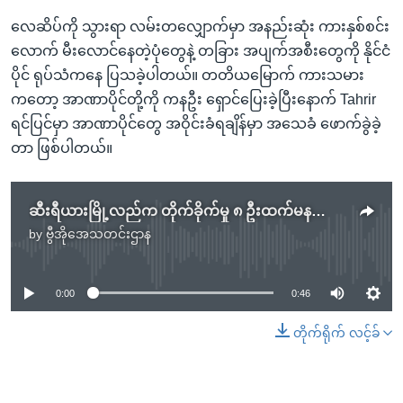
လေဆိပ်ကို သွားရာ လမ်းတလျှောက်မှာ အနည်းဆုံး ကားနှစ်စင်း
လောက် မီးလောင်နေတဲ့ပုံတွေနဲ့ တခြား အပျက်အစီးတွေကို နိုင်ငံ
ပိုင် ရုပ်သံကနေ ပြသခဲ့ပါတယ်။ တတိယမြောက် ကားသမား
ကတော့ အာဏာပိုင်တို့ကို ကနဦး ရှောင်ပြေးခဲ့ပြီးနောက် Tahrir
ရင်ပြင်မှာ အာဏာပိုင်တွေ အဝိုင်းခံရချိန်မှာ အသေခံ ဖောက်ခွဲခဲ့
တာ ဖြစ်ပါတယ်။
ဆီးရီယားမြို့လည်က တိုက်ခိုက်မှု ၈ ဦးထက်မနည်းသေဆုံး
by
ဗွီအိုအေသတင်းဌာန
No media source currently available
0:00
0:46
တိုက်ရိုက် လင့်ခ်