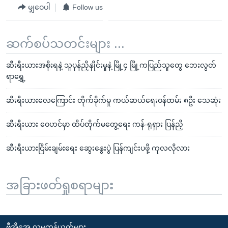
မျှဝေပါ
Follow us
ဆက်စပ်သတင်းများ ...
ဆီးရီးယားအစိုးရနဲ့ သူပုန်ညှိနှိုင်းမှုနဲ့ မြို့၄ မြို့ကပြည်သူတွေ ဘေးလွတ်
ရာရွှေ့
ဆီးရီးယားလေကြောင်း တိုက်ခိုက်မှု ကယ်ဆယ်ရေးဝန်ထမ်း ၈ဦး သေဆုံး
ဆီးရီးယား ဝေဟင်မှာ ထိပ်တိုက်မတွေ့ရေး ကန်-ရုရှား ပြန်ညှိ
ဆီးရီးယားငြိမ်းချမ်းရေး ဆွေးနွေးပွဲ ပြန်ကျင်းပဖို့ ကုလလိုလား
အခြားဖတ်ရှုစရာများ
ဗွီအိုအေ လူမှုကွန်ယက်များ