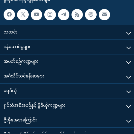
သတင်း
၀န်ဆောင်မှုများ
အပတ်စဉ်ကဏ္ဍများ
အင်္ဂလိပ်သင်ခန်းစာများ
ရေဒီယို
ရုပ်သံအစီအစဉ်နှင့် ဗွီဒီယိုကဏ္ဍများ
ဗွီအိုအေအကြောင်း