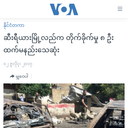
သုံး
ရ
လွယ်ကူ
နိုင်ငံတကာ
မူလစာမျက်နှာ
စေ
ဆီးရီယားမြို့လည်က တိုက်ခိုက်မှု ၈ ဦး
မြန်မာ
သည့်
ထက်မနည်းသေဆုံး
ကမ္ဘာ့သတင်းများ
Link
ဗွီဒီယို
နိုင်ငံတကာ
၀၂ ဇူလိုင္၊ ၂၀၁၇
များ
သတင်းလွတ်လပ်ခွင့်
အမေရိကန်
ပင်မ
မျှဝေပါ
ရပ်ဝန်းတခု လမ်းတခု အလွန်
တရုတ်
အကြောင်းအရာ
သို့
အင်္ဂလိပ်စာလေ့လာမယ်
အစ္စရေး-ပါလက်စတိုင်း
ကျော်
အပတ်စဉ်ကဏ္ဍများ
အမေရိကန်သုံးအီဒီယံ
ကြည့်
ရေဒီယိုနှင့်ရုပ်သံ အချက်အလက်များ
မကြေးမုံရဲ့ အင်္ဂလိပ်စာ
ရေဒီယို
ရန်
ပင်မ
ရေဒီယို/တီဗွီအစီအစဉ်
ရုပ်ရှင်ထဲက အင်္ဂလိပ်စာ
တီဗွီ