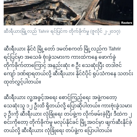
အ
သုတပဒေသာ အင်္ဂလိပ်စာ
ညွန်း
Learning English
စာမျက်နှာ
သို့
ဗွီအိုအေ လူမှုကွန်ယက်များ
ဆီးရီယားမြို့လည် Tahrir ရင်ပြင်က တိုက်ခိုက်မှု (ဇူလိုင် ၂-၂၀၁၇)
ကျော်
ကြည့်
ဆီးရီးယား နိုင်ငံ မြို့တော် ဒမတ်စကတ် မြို့လည်က Tahrir
ရန်
ဘာသာစကားများ
ရင်ပြင်မှာ အသေခံ ဗုံးခွဲသမားက ကားထဲကနေ ဖောက်ခွဲ
ရှာဖွေ
တိုက်ခိုက်တာကြောင့် အနည်းဆုံး ၈ ဦး သေဆုံးပြီး တဒါဇင်
ရန်
ကျော် ဒဏ်ရာရတယ်လို့ ဆီးရီးယား နိုင်ငံပိုင် ရုပ်သံကနေ သတင်း
နေရာ
ထုတ်လွှင့်ပါတယ်။
သို့
ကျော်
ဆီးရီးယား လူ့အခွင့်အရေး စောင့်ကြည့်ရေး အဖွဲ့ကတော့
ရန်
သေဆုံးသူ ၁၂ ဦးထိ ရှိတယ်လို့ ပြောဆိုပါတယ်။ ကားဗုံးခွဲသမား
၃ ဦးကို ဆီးရီးယား လုံခြုံရေး တပ်ဖွဲ့က လိုက်ဖမ်းခဲ့ပြီး ဒီထဲက ၂
စင်းကိုတော့ တိုက်ခိုက်မှု မလုပ်နိုင်ခင် မြို့အဝင်မှာ ဖျက်ဆီးနိုင်ခဲ့
တယ်လို့ ဆီးရီးယား လုံခြုံရေး တပ်ဖွဲ့က ပြောပါတယ်။