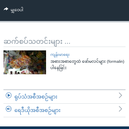
အ
သုတပဒေသာ အင်္ဂလိပ်စာ
ညွန်း
Learning English
မျှဝေပါ
စာမျက်နှာ
သို့
ဗွီအိုအေ လူမှုကွန်ယက်များ
ကျော်
ဆက်စပ်သတင်းများ ...
ကြည့်
ရန်
ဘာသာစကားများ
ကျန်းမာရေး
ရှာဖွေ
အစားအစာတွေထဲ ဖော်မလင်များ (formalin)
ရန်
ပါနေခြင်း
နေရာ
သို့
ကျော်
ရန်
ရုပ်သံအစီအစဉ်များ
ရေဒီယိုအစီအစဉ်များ