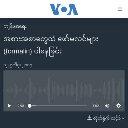
သုံး
ရ
လွယ်ကူ
ကျန်းမာရေး
မူလစာမျက်နှာ
စေ
အစားအစာတွေထဲ ဖော်မလင်များ
မြန်မာ
သည့်
(formalin) ပါနေခြင်း
ကမ္ဘာ့သတင်းများ
Link
ဗွီဒီယို
နိုင်ငံတကာ
များ
၁၂ ဇူလိုင္၊ ၂၀၁၇
သတင်းလွတ်လပ်ခွင့်
အမေရိကန်
ပင်မ
ရပ်ဝန်းတခု လမ်းတခု အလွန်
တရုတ်
အကြောင်းအရာ
သို့
အင်္ဂလိပ်စာလေ့လာမယ်
အစ္စရေး-ပါလက်စတိုင်း
No media source currently available
ကျော်
အပတ်စဉ်ကဏ္ဍများ
အမေရိကန်သုံးအီဒီယံ
ကြည့်
0:00
7:00
ရေဒီယိုနှင့်ရုပ်သံ အချက်အလက်များ
မကြေးမုံရဲ့ အင်္ဂလိပ်စာ
ရေဒီယို
ရန်
တိုက်ရိုက် လင့်ခ်
ပင်မ
ရေဒီယို/တီဗွီအစီအစဉ်
ရုပ်ရှင်ထဲက အင်္ဂလိပ်စာ
တီဗွီ