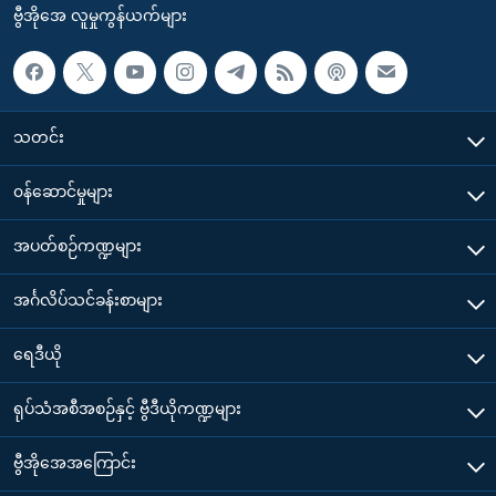
ဗွီအိုအေ လူမှုကွန်ယက်များ
သတင်း
၀န်ဆောင်မှုများ
အပတ်စဉ်ကဏ္ဍများ
အင်္ဂလိပ်သင်ခန်းစာများ
ရေဒီယို
ရုပ်သံအစီအစဉ်နှင့် ဗွီဒီယိုကဏ္ဍများ
ဗွီအိုအေအကြောင်း