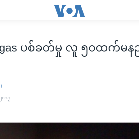
gas ပစ်ခတ်မှု လူ ၅၀ထက်မနည
း
း)
 ၂၀၁၇