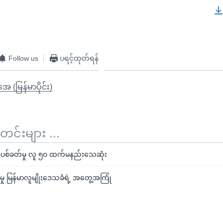
EMBED
Follow us
ပရင့်ထုတ်ရန်
ုအေ (မြန်မာပိုင်း)
်းများ ...
ု့ပစ်ခတ်မှု လူ ၅၀ ထက်မနည်းသေဆုံး
ှု မြန်မာလူမျိုးဒေသခံရဲ့ အတွေ့အကြုံ