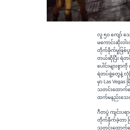
လူ ၅၀ ကျော် သေ
မကောင်းဆိုးဝါး
တိုက်ခိုက်မှုဖြစ်
တယ်ဆိုပြီး ရဲတပ
ပေါင်းများစွာက
ရဲတပ်ဖွဲ့တွေနဲ့
မှာ Las Vegas မ
သတင်းထောက်တွေကို
ထက်မနည်းသေဆုံး
ဂီတပွဲ ကျင်းပရာ
တိုက်ခိုက်ခဲ့တာ
သတင်းထောက်တွေကိ