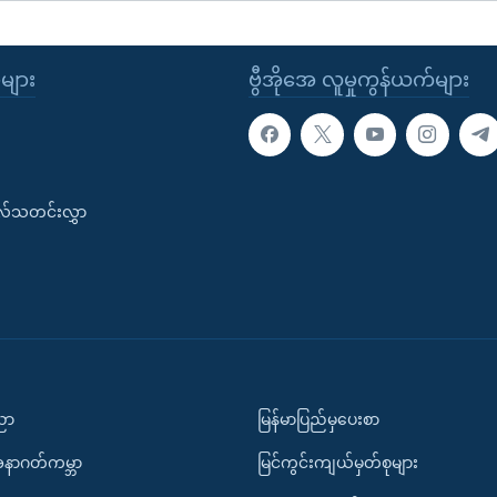
ုများ
ဗွီအိုအေ လူမှုကွန်ယက်များ
းလ်သတင်းလွှာ
ပညာ
မြန်မာပြည်မှပေးစာ
အနာဂတ်ကမ္ဘာ
မြင်ကွင်းကျယ်မှတ်စုများ