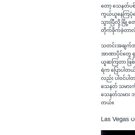
တော့ သေနတ်ပစ်
ကွယ်ယူနေကြပုံ
သွားပြီလို့ မ
တိုက်ခိုက်ခဲ့
သတင်းအချက်အလက
အာဏာပိုင်တွေ ရ
ယူဆကြတာ ဖြစ်ပ
ရဲက ပြောပါတယ်။ 
လည်း ပါဝင်ပါတ
သေနတ် သမားကိ
သေနတ်သမား ဘယ်
တယ်။
Las Vegas ပ