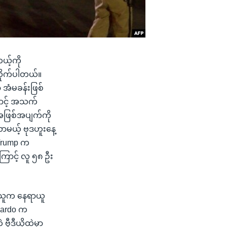
ယ့်ကို
လိုက်ပါတယ်။
ဟာ အံမခန်းဖြစ်
ြောင့် အသက်
အဖြစ်အပျက်ကို
လာမယ့် ဗုဒဟူးနေ့
 Trump က
ြောင့် လူ ၅၈ ဦး
ုက်သူက နေရာယူ
mbardo က
ွီဒီယိုထဲမှာ