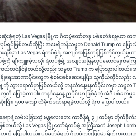
ဆုံးခဲ့ရတဲ့ Las Vegas မြို့က ဂီတပွဲတော်တခု ပစ်ခတ်ခံရမှုဟာ တက
လုပ်ရပ်ဖြစ်တယ်ဆိုပြီး အမေရိကန်သမ္မတ Donald Trump က ပြော
ပွားချိန်မှာ Las Vegas ရဲတပ်ဖွဲ့ရဲ့ အလျင်အမြန်တုန့်ပြန်ကိုင်တွယ်မှု
်ဖွဲ့ကို ချီးကျူးခဲ့သလို၊ ရဲတပ်ဖွဲ့ရဲ့ အလျင်အမြန်လုပ်ဆောင်ချက်က
ို ကယ်တင်နိုင်ခဲ့တယ်လို့လည်း သမ္မတ Trump က ပြောသွားပါတယ်။ 
 လုံခြုံရေးအာဏာပိုင်တွေက စုံစမ်းစစ်ဆေးနေပြီး၊ သူကိုယ်တိုင်လည်း 
ြို့ကို သွားရောက်မှာဖြစ်တယ်လို့ တနင်္လာနေ့မနက်ပိုင်းကမှာ သမ္မတ
 ပြောခဲ့တာပါ။ တနင်္ဂနွေနေ့ ညပိုင်းမှာ ဖြစ်ခဲ့တဲ့ အဲဒီ ပစ်ခတ်မှုက
ပြီး၊ ၅၀၀ ကျော် ထိခိုက်ဒဏ်ရာရခဲ့တယ်လို့ ရဲက ပြောပါတယ်။
နေရာနဲ့ လမ်းပဲခြားတဲ့ မန္တလေးဘေး ကာစီနိုရဲ့ ၃၂ ထပ်မှာ တိုက်ခိ
 ဖြစ်တယ်လို့ Las Vegas မြို့တော်ရဲတပ်ဖွဲ့ အကြီးအကဲ Joseph Lo
ု ပြောပါတယ်။ ပစ်ခတ်ခံရတဲ့ ဂီတပွဲကွင်းပြင်မှာ ရိုက်ကူးထားတဲ့ ဗ