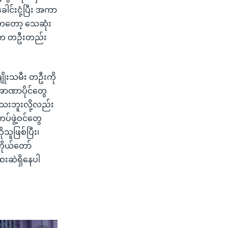
်းငုံ့ပြီး အကာ
းကတော့ သေဆုံး
မားက တဦးတည်း
ိုးသမီး တဦးကို
အာဏာပိုင်တွေ
သေးဘူးလို့လည်း
ပ်ဖွဲ့ဝင်တွေ
ူဖြစ်ပြီး၊
ုယ်တော်
းဆဲရှိနေပါ