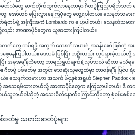
ခတ်သံတွေ ဆက်တိုက်ထွက်လာနေတာမှာ ဂီတပွဲကြည့်ပရိတ်သတ် ခေါင
တွေ၊ အော်ဟစ် ပြေးလွှားနေကြပုံတွေ တွေ့ရပါတယ်။ သေနတ်သမာ
ြို့တော်ရဲတပ်ဖွဲ့ အကြီးအကဲ Lombardo က ပြောပါတယ်။ သေနတ်သ
တာလို့လည်း အာဏာပိုင်တွေက ယူဆထားကြပါတယ်။
်တွေ ထပ်ရဖို့ အတွက် သေနတ်သမားရဲ့ အခန်းဖော် ဖြစ်တဲ့ အမျ
ှာဖွေနေကြပါတယ်။ ဒေသခံ ဖြစ်ပြီး တဦးတည်း လှုပ်ရှားခဲ့တယ်လို့ 
ြီး အခုအချိန်ထိတော့ ဘာရည်ရွယ်ချက်နဲ့ လုပ်သလဲ ဆိုတာ မသိရ
ဂီတပွဲ ပစ်ခတ်မှု အတွင်း သေဆုံးသူတွေထဲမှာ တာဝန်ချိန် ပြင်ပ ရဲတ
ယ်။ သေနက်သမားဟာ အသက် ၆၄နှစ်အရွယ် Stephen Paddock ဆိုသ
ု အသေရမိထားတယ်လို့ အာဏာပိုင်တွေက ကြေညာပါတယ်။ ဒီ တကိ
သူဘယ်ဝါဆိုတဲ့ အသေးစိတ်နောက်ကြောင်းကိုတော့ စုံစမ်းစစ်ဆေ
စ်ခတ်မှု သတင်းဓာတ်ပုံများ