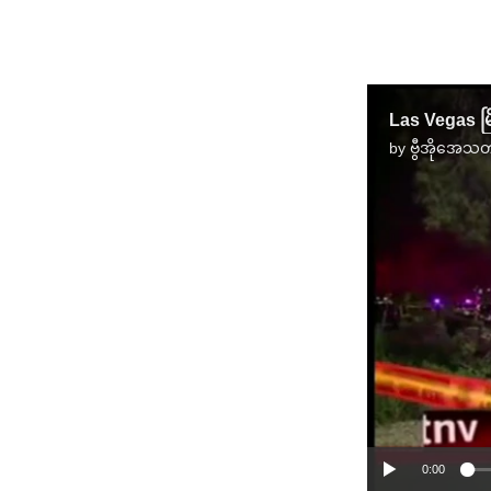
Las Vegas မ
by
ဗွီအိုအေသတ
0:00