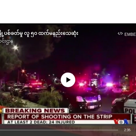
ြို့ပစ်ခတ်မှု လူ ၅၀ ထက်မနည်းသေဆုံး
EMBE
င်းဌာန
No media source currently available
2:35