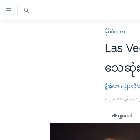
သုံး
ရ
ရှာဖွေ
လွယ်ကူ
မူလစာမျက်နှာ
နိုင်ငံတကာ
ရ
စေ
မြန်မာ
လာ
Las Ve
သည့်
ဒ်
ကမ္ဘာ့သတင်းများ
Link
ဗွီဒီယို
နိုင်ငံတကာ
သေဆုံ
များ
သတင်းလွတ်လပ်ခွင့်
အမေရိကန်
ပင်မ
ရပ်ဝန်းတခု လမ်းတခု အလွန်
တရုတ်
ဗွီအိုအေ (မြန်မာပိုင်
အကြောင်းအရာ
အင်္ဂလိပ်စာလေ့လာမယ်
အစ္စရေး-ပါလက်စတိုင်း
၀၂ ေအာက္တိုဘာ၊
သို့
အပတ်စဉ်ကဏ္ဍများ
အမေရိကန်သုံးအီဒီယံ
ကျော်
မျှဝေပါ
ကြည့်
ရေဒီယိုနှင့်ရုပ်သံ အချက်အလက်များ
မကြေးမုံရဲ့ အင်္ဂလိပ်စာ
ရေဒီယို
ရန်
ရေဒီယို/တီဗွီအစီအစဉ်
ရုပ်ရှင်ထဲက အင်္ဂလိပ်စာ
တီဗွီ
ပင်မ