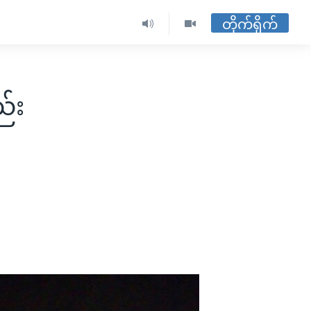
တိုက်ရိုက်
်း