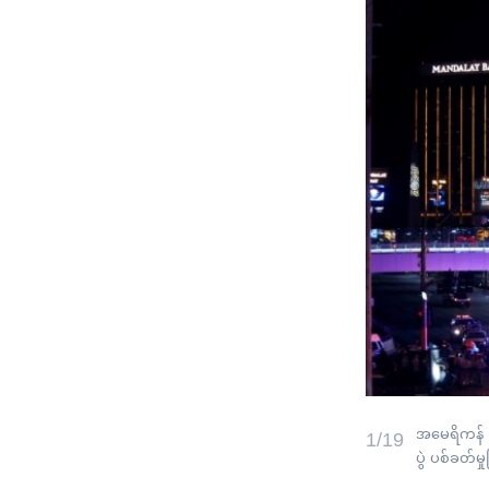
အမေရိကန် ပ
1/19
ပွဲ ပစ်ခတ်မှု