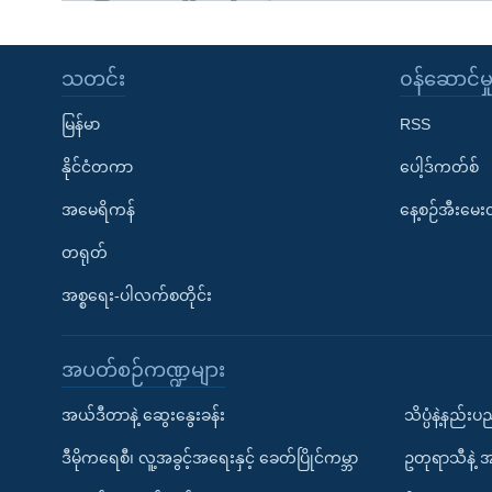
သတင်း
၀န်ဆောင်မှ
မြန်မာ
RSS
နိုင်ငံတကာ
ပေါ့ဒ်ကတ်စ်
အမေရိကန်
နေ့စဉ်အီးမေ
တရုတ်
အစ္စရေး-ပါလက်စတိုင်း
အပတ်စဉ်ကဏ္ဍများ
အယ်ဒီတာနဲ့ ဆွေးနွေးခန်း
သိပ္ပံနဲ့နည်း
ဒီမိုကရေစီ၊ လူ့အခွင့်အရေးနှင့် ခေတ်ပြိုင်ကမ္ဘာ
ဥတုရာသီနဲ့ 