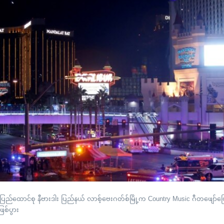
ြည်ထောင်စု နီဗားဒါး ပြည်နယ် လာစ့်ဗေးဂတ်စ်မြို့က Country Music ဂီတဖျော်ဖြ
ဖြစ်ပွား