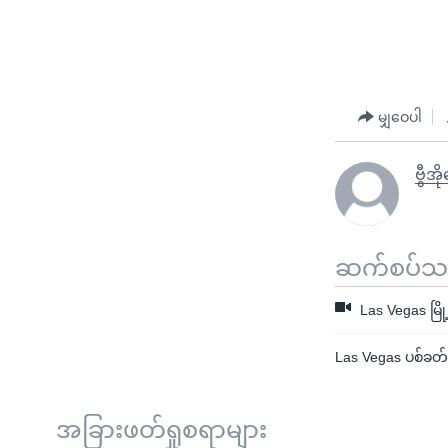
မျှဝေပါ
ဗွီအိ
ဆက်စပ်သတင
Las Vegas မြိ
Las Vegas ပစ်ခတ်မ
အခြားဖတ်ရှုစရာများ