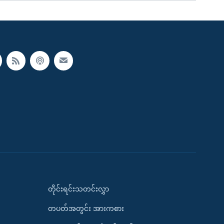
တိုင်းရင်းသတင်းလွှာ
တပတ်အတွင်း အားကစား