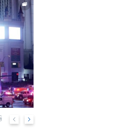
ေ
အမေရိကန် ပြည်ထောင်စု နီဗားဒါး ပြည်နယ် လာစ့
P
N
2/19
ပွဲ ပစ်ခတ်မှုဖြစ်ပွား
r
e