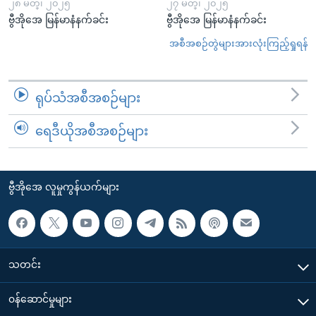
၂၈ မတ္၊ ၂၀၂၅
၂၇ မတ္၊ ၂၀၂၅
ဗွီအိုအေ မြန်မာနံနက်ခင်း
ဗွီအိုအေ မြန်မာနံနက်ခင်း
အစီအစဉ်တွဲများအားလုံးကြည့်ရှုရန်
ရုပ်သံအစီအစဉ်များ
ရေဒီယိုအစီအစဉ်များ
ဗွီအိုအေ လူမှုကွန်ယက်များ
သတင်း
၀န်ဆောင်မှုများ