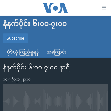
သုံး
ရ
လွယ်ကူ
နံနက်ပိုင်း ၆း၀၀-၇း၀၀
မူလစာမျက်နှာ
စေ
မြန်မာ
Subscribe
သည့်
SUBSCRIBE
ကမ္ဘာ့သတင်းများ
Link
ဗွီဒီယို ကြည့်ရှုရန်
အကြောင်း
ဗွီဒီယို
နိုင်ငံတကာ
များ
Spotify
သတင်းလွတ်လပ်ခွင့်
အမေရိကန်
ပင်မ
နံနက်ပိုင်း ၆:၀၀-၇:၀၀ နာရီ
ရပ်ဝန်းတခု လမ်းတခု အလွန်
တရုတ်
အကြောင်းအရာ
ရယူရန်
သို့
၁၇ ႏိုဝင္ဘာ၊ ၂၀၁၇
အင်္ဂလိပ်စာလေ့လာမယ်
အစ္စရေး-ပါလက်စတိုင်း
ကျော်
အပတ်စဉ်ကဏ္ဍများ
အမေရိကန်သုံးအီဒီယံ
ကြည့်
ရေဒီယိုနှင့်ရုပ်သံ အချက်အလက်များ
မကြေးမုံရဲ့ အင်္ဂလိပ်စာ
ရေဒီယို
ရန်
No media source currently available
ပင်မ
ရေဒီယို/တီဗွီအစီအစဉ်
ရုပ်ရှင်ထဲက အင်္ဂလိပ်စာ
တီဗွီ