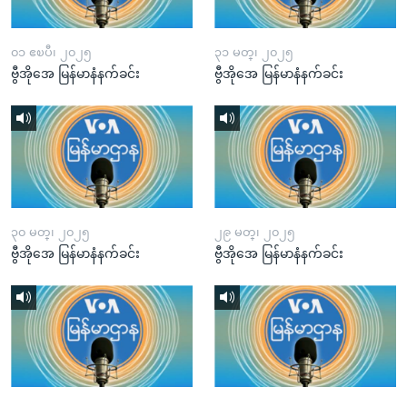
၀၁ ဧၿပီ၊ ၂၀၂၅
၃၁ မတ္၊ ၂၀၂၅
ဗွီအိုအေ မြန်မာနံနက်ခင်း
ဗွီအိုအေ မြန်မာနံနက်ခင်း
၃၀ မတ္၊ ၂၀၂၅
၂၉ မတ္၊ ၂၀၂၅
ဗွီအိုအေ မြန်မာနံနက်ခင်း
ဗွီအိုအေ မြန်မာနံနက်ခင်း