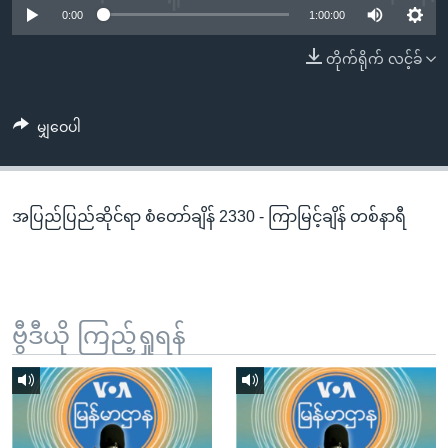
အ
0:00
1:00:00
သုတပဒေသာ အင်္ဂလိပ်စာ
ညွန်း
Learning English
တိုက်ရိုက် လင့်ခ်
စာမျက်နှာ
သို့
ဗွီအိုအေ လူမှုကွန်ယက်များ
ကျော်
မျှဝေပါ
ကြည့်
ရန်
ဘာသာစကားများ
ရှာဖွေ
အပြည်ပြည်ဆိုင်ရာ စံတော်ချိန် 2330 - ကြာမြင့်ချိန် တစ်နာရီ
ရန်
နေရာ
သို့
ကျော်
ရန်
ဗွီဒီယို ကြည့်ရှုရန်