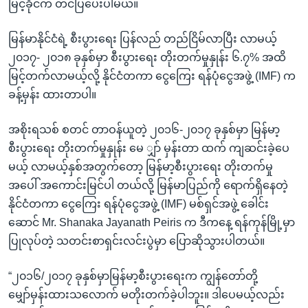
မြင့်ခိုင်က တင်ပြပေးပါမယ်။
မြန်မာနိုင်ငံရဲ့ စီးပွားရေး ပြန်လည် တည်ငြိမ်လာပြီး လာမယ့်
၂၀၁၇- ၂၀၁၈ ခုနှစ်မှာ စီးပွားရေး တိုးတက်မှုနှုန်း ၆.၇% အထိ
မြင့်တက်လာမယ့်လို့ နိုင်ငံတကာ ငွေကြေး ရန်ပုံငွေအဖွဲ့ (IMF) က
ခန့်မှန်း ထားတာပါ။
အစိုးရသစ် စတင် တာဝန်ယူတဲ့ ၂၀၁၆-၂၀၁၇ ခုနှစ်မှာ မြန်မာ့
စီးပွားရေး တိုးတက်မှုနှုန်း မေ ျှာ် မှန်းတာ ထက် ကျဆင်းခဲ့ပေ
မယ့် လာမယ့်နှစ်အတွက်တော့ မြန်မာ့စီးပွားရေး တိုးတက်မှု
အပေါ် အကောင်းမြင်ပါ တယ်လို့ မြန်မာပြည်ကို ရောက်ရှိနေတဲ့
နိုင်ငံတကာ ငွေကြေး ရန်ပုံငွေအဖွဲ့ (IMF) မစ်ရှင်အဖွဲ့ ခေါင်း
ဆောင် Mr. Shanaka Jayanath Peiris က ဒီကနေ့ ရန်ကုန်မြို့မှာ
ပြုလုပ်တဲ့ သတင်းစာရှင်းလင်းပွဲမှာ ပြောဆိုသွားပါတယ်။
“၂၀၁၆/၂၀၁၇ ခုနှစ်မှာမြန်မာ့စီးပွားရေးက ကျွန်တော်တို့
မျှော်မှန်းထားသလောက် မတိုးတက်ခဲ့ပါဘူး။ ဒါပေမယ့်လည်း