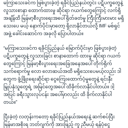
မကြာသေးခင်က ဖြစ်ပွားခဲ့တဲ့ ရခိုင်ပြည်နယ်တွင်း ပဋိပက္ခတွေနဲ့
လူသားစာနာ ထောက်ထားမှု ဆိုင်ရာ ဂယက်တွေကြောင့် လက်ရှိ
အချိန်ထိ မြန်မာ့စီးပွားရေးအပေါ် ရိုတ်ခတ်မှု ကြီးကြီးမားမား မရှိ
သေးပေ မယ့် နောက်ပိုင်းမှာတော့ ရှိလာနိုင်တယ်လို့ IMF မစ်ရှင်
အဖွဲ့ ခေါင်းဆောင်က အခုလို ပြောပါတယ်။
“မကြာသေးခင်က ရခိုင်ပြည်နယ် မြောက်ပိုင်းမှာ ဖြစ်ပွားခဲ့တဲ့
ပဋိပက္ခတွေနဲ့ လူသားခြင်း စာနာထောက် ထားမှု ဆိုင်ရာ ဂယက်
တွေကြောင့် မြန်မာ့စီးပွားရေးအခြေအနေအပေါ် တိုက်ရိုက်
သက်ရောက်မှု လော လောဆယ်အထိ မရှိသေးပေမယ့်လည်း ဒါ
တွေက ဖွံ့ဖြိုးရေးဆိုင်ရာ ငွေကြေးထောက်ပံ့မှုတွေနဲ့ ရင်းနှီး
မြှုပ်နှံသူတွေရဲ့ အမြင်တွေအပေါ် ထိခိုက်လာနိုင်ပါတယ်။ ဒါ့
အပြင် ခရီးသွားလုပ်ငန်း အပေါ်မှာလည်း ထိ ခိုက်လာနိုင်ပါ
တယ်။”
ပြီးခဲ့တဲ့ လတုန်းကတော့ ရခိုင်ပြည်နယ်အရေးနဲ့ ဆက်စပ်ပြီး
မြန်မာအစိုးရ ဘတ်ဂျက်ကို အားဖြည့် ကူ ညီမယ့် ရန်ပုံငွေ