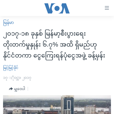
သုံး
ရ
လွယ်ကူ
မြန်မာ
မူလစာမျက်နှာ
စေ
၂၀၁၇-၁၈ ခုနှစ် မြန်မာ့စီးပွားရေး
မြန်မာ
သည့်
တိုးတက်မှုနှုန်း ၆.၇% အထိ ရှိမည်ဟု
ကမ္ဘာ့သတင်းများ
Link
နိုင်ငံတကာ ငွေကြေးရန်ပုံငွေအဖွဲ့ ခန့်မှန်း
ဗွီဒီယို
နိုင်ငံတကာ
များ
သတင်းလွတ်လပ်ခွင့်
အမေရိကန်
ပင်မ
မြင့်မြင့်ခိုင်
ရပ်ဝန်းတခု လမ်းတခု အလွန်
တရုတ်
အကြောင်းအရာ
၁၇ ႏိုဝင္ဘာ၊ ၂၀၁၇
သို့
အင်္ဂလိပ်စာလေ့လာမယ်
အစ္စရေး-ပါလက်စတိုင်း
ကျော်
မျှဝေပါ
အပတ်စဉ်ကဏ္ဍများ
အမေရိကန်သုံးအီဒီယံ
ကြည့်
ရေဒီယိုနှင့်ရုပ်သံ အချက်အလက်များ
မကြေးမုံရဲ့ အင်္ဂလိပ်စာ
ရေဒီယို
ရန်
ပင်မ
ရေဒီယို/တီဗွီအစီအစဉ်
ရုပ်ရှင်ထဲက အင်္ဂလိပ်စာ
တီဗွီ