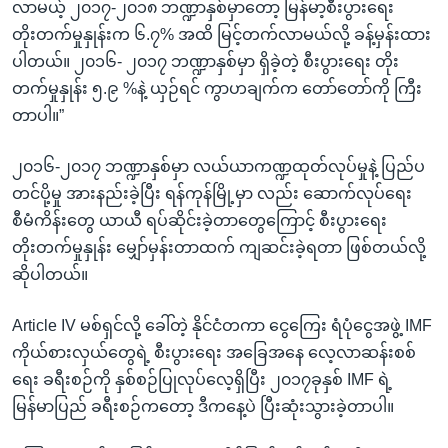
လာမယ့် ၂၀၁၇-၂၀၁၈ ဘဏ္ဍာနှစ်မှာတော့ မြန်မာ့စီးပွားရေး
တိုးတက်မှုနှုန်းက ၆.၇% အထိ မြင့်တက်လာမယ်လို့ ခန့်မှန်းထား
ပါတယ်။ ၂၀၁၆- ၂၀၁၇ ဘဏ္ဍာနှစ်မှာ ရှိခဲ့တဲ့ စီးပွားရေး တိုး
တက်မှုနှုန်း ၅.၉ %နဲ့ ယှဉ်ရင် ကွာဟချက်က တော်တော်ကို ကြီး
တာပါ။”
၂၀၁၆-၂၀၁၇ ဘဏ္ဍာနှစ်မှာ လယ်ယာကဏ္ဍထုတ်လုပ်မှုနဲ့ ပြည်ပ
တင်ပို့မှု အားနည်းခဲ့ပြီး ရန်ကုန်မြို့မှာ လည်း ဆောက်လုပ်ရေး
စီမံကိန်းတွေ ယာယီ ရပ်ဆိုင်းခဲ့တာတွေကြောင့် စီးပွားရေး
တိုးတက်မှုနှုန်း မျှော်မှန်းတာထက် ကျဆင်းခဲ့ရတာ ဖြစ်တယ်လို့
ဆိုပါတယ်။
Article IV မစ်ရှင်လို့ ခေါ်တဲ့ နိုင်ငံတကာ ငွေကြေး ရံပုံငွေအဖွဲ့ IMF
ကိုယ်စားလှယ်တွေရဲ့ စီးပွားရေး အခြေအနေ လေ့လာဆန်းစစ်
ရေး ခရီးစဉ်ကို နှစ်စဉ်ပြုလုပ်လေ့ရှိပြီး ၂၀၁၇ခုနှစ် IMF ရဲ့
မြန်မာပြည် ခရီးစဉ်ကတော့ ဒီကနေ့ပဲ ပြီးဆုံးသွားခဲ့တာပါ။