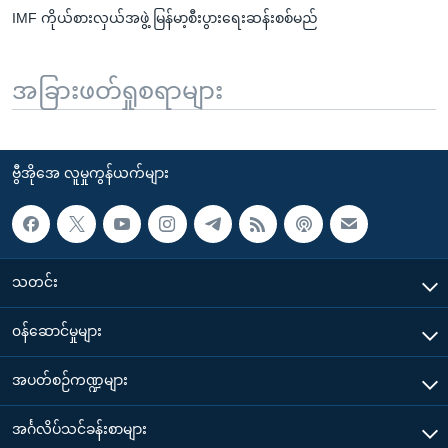
IMF ကိုယ်စားလှယ်အဖွဲ့ မြန်မာ့စီးပွားရေးဆန်းစစ်မည်
အခြားဖတ်ရှုစရာများ
ဗွီအိုအေ လူမှုကွန်ယက်များ
သတင်း
၀န်ဆောင်မှုများ
အပတ်စဉ်ကဏ္ဍများ
အင်္ဂလိပ်သင်ခန်းစာများ