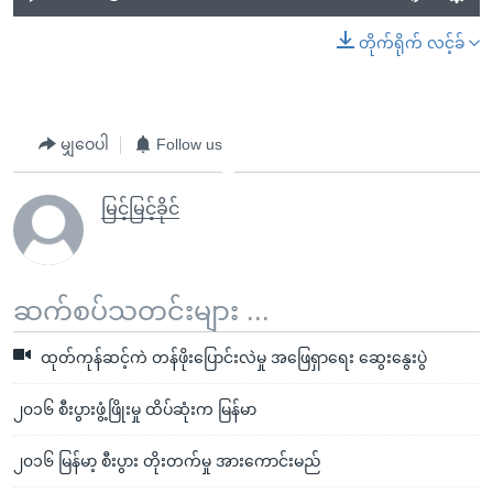
တိုက်ရိုက် လင့်ခ်
မျှဝေပါ
Follow us
မြင့်မြင့်ခိုင်
ဆက်စပ်သတင်းများ ...
ထုတ်ကုန်ဆင့်ကဲ တန်ဖိုးပြောင်းလဲမှု အဖြေရှာရေး ဆွေးနွေးပွဲ
၂၀၁၆ စီးပွားဖွံ့ဖြိုးမှု ထိပ်ဆုံးက မြန်မာ
၂၀၁၆ မြန်မာ့ စီးပွား တိုးတက်မှု အားကောင်းမည်