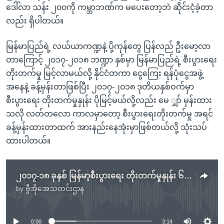
ဒေါ်လာ သန်း ၂၀၀ကို ကမ္ဘာဘဏ်က မပေးတော့ဘဲ ဆိုင်းငံ့ခဲ့တာ
လည်း ရှိပါတယ်။
မြန်မာပြည်ရဲ့ လယ်ယာကဏ္ဍနဲ့ ပို့ကုန်တွေ ပြန်လည် ဦးမော့လာ
တာကြောင့် ၂၀၁၇-၂၀၁၈ ဘဏ္ဍာ နှစ်မှာ မြန်မာပြည်ရဲ့ စီးပွားရေး
တိုးတက်မှု မြင့်လာမယ်လို့ နိုင်ငံတကာ ငွေကြေး ရန်ပုံငွေအဖွဲ့
အနေနဲ့ ခန့်မှန်းတာဖြစ်ပြီး ၂၀၁၇-၂၀၁၈ ဒုတိယနှစ်ဝက်မှာ
စီးပွားရေး တိုးတက်မှုနှုန်း ပိုမြင့်မယ်လို့လည်း မေ ျှာ် မှန်းထား
သလို လတ်တလော ကာလမှာတော့ စီးပွားရေးတိုးတက်မှု အရင်
ခန့်မှန်းထားတာထက် အားနည်းနေအုံးမှာဖြစ်တယ်လို့ သုံးသပ်
ထားပါတယ်။
၂၀၁၇-၁၈ ခုနှစ် မြန်မာ့စီးပွားရေး တိုးတက်မှုနှုန်း ၆.၇% အထိ ရှိမည်ဟု နိုင်ငံတကာ ငွေကြေးရန်ပုံငွေအဖွဲ့ ခန့်မှန်း
by
ဗွီအိုအေသတင်းဌာန
No media source currently available
0:00
3:14