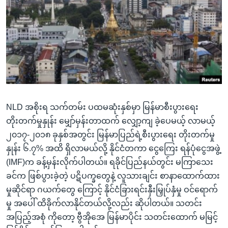
အ
သုတပဒေသာ အင်္ဂလိပ်စာ
ညွန်း
Learning English
စာမျက်နှာ
သို့
ဗွီအိုအေ လူမှုကွန်ယက်များ
ကျော်
ကြည့်
ရန်
ဘာသာစကားများ
ရှာဖွေ
NLD အစိုးရ သက်တမ်း ပထမဆုံးနှစ်မှာ မြန်မာစီးပွားရေး
ရန်
တိုးတက်မှုနှုန်း မျှော်မှန်းတာထက် လျှော့ကျ ခဲ့ပေမယ့် လာမယ့်
နေရာ
၂၀၁၇-၂၀၁၈ ခုနှစ်အတွင်း မြန်မာပြည်ရဲ့စီးပွားရေး တိုးတက်မှု
သို့
နှုန်း ၆.၇% အထိ ရှိလာမယ်လို့ နိုင်ငံတကာ ငွေကြေး ရန်ပုံငွေအဖွဲ့
ကျော်
(IMF)က ခန့်မှန်းလိုက်ပါတယ်။ ရခိုင်ပြည်နယ်တွင်း မကြာသေး
ရန်
ခင်က ဖြစ်ပွားခဲ့တဲ့ ပဋိပက္ခတွေနဲ့ လူသားချင်း စာနာထောက်ထား
မှုဆိုင်ရာ ဂယက်တွေ ကြောင့် နိုင်ငံခြားရင်းနှီးမြှုပ်နှံမှု ဝင်ရောက်
မှု အပေါ် ထိခိုက်လာနိုင်တယ်လို့လည်း ဆိုပါတယ်။ သတင်း
အပြည့်အစုံ ကိုတော့ ဗွီအိုအေ မြန်မာပိုင်း သတင်းထောက် မမြင့်