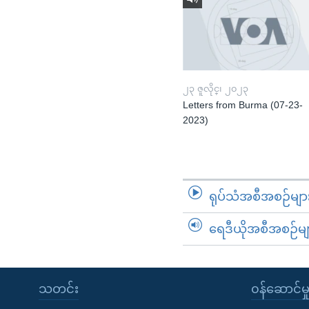
၂၃ ဇူလိုင္၊ ၂၀၂၃
Letters from Burma (07-23-
2023)
ရုပ်သံအစီအစဉ်မျာ
ရေဒီယိုအစီအစဉ်မျ
သတင်း
၀န်ဆောင်မှ