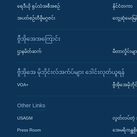
ရေဒီယို ရုပ်သံအစီအစဉ်
နိုင်ငံတကာ
အပတ်စဉ်တီဗွီမဂ္ဂဇင်း
တွေ့ဆုံမေးမြန
ဗွီအိုအေအကြောင်း
ဌာနမိတ်ဆက်
မီတာလှိုင်းမျာ
ဗွီအိုအေ မိုဘိုင်းလ်အက်ပ်များ ဒေါင်းလုတ်ယူရန်
Learning English
VOA+
ဗွီအိုအေမိုဘ
ဗွီအိုအေ လူမှုကွန်ယက်များ
Other Links
USAGM
လွတ်လပ်တဲ့
Press Room
အေမရိကန္အစိ
ဘာသာစကားများ