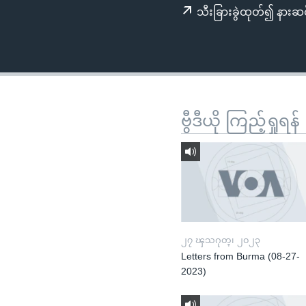
သုတပဒေသာ အင်္ဂလိပ်စာ
အ
သီးခြားခွဲထုတ်၍ နားဆင
ညွန်း
စာမျက်နှာ
သို့
ကျော်
ကြည့်
ရန်
ဗွီဒီယို ကြည့်ရှုရန်
ရှာဖွေ
ရန်
နေရာ
သို့
ကျော်
ရန်
၂၇ ၾသဂုတ္၊ ၂၀၂၃
Letters from Burma (08-27-
2023)