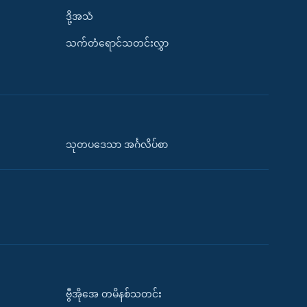
ဒို့အသံ
သက်တံရောင်သတင်းလွှာ
သုတပဒေသာ အင်္ဂလိပ်စာ
ဗွီအိုအေ တမိနစ်သတင်း