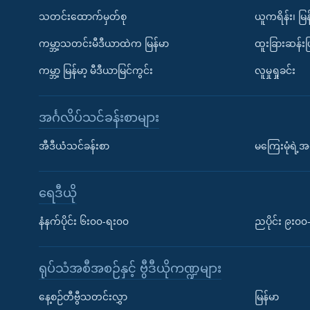
သတင်းထောက်မှတ်စု
ယူကရိန်း၊ မြန
ကမ္ဘာ့သတင်းမီဒီယာထဲက မြန်မာ
ထူးခြားဆန်း
ကမ္ဘာ့ မြန်မာ့ မီဒီယာမြင်ကွင်း
လူမှုရှုခင်း
အင်္ဂလိပ်သင်ခန်းစာများ
အီဒီယံသင်ခန်းစာ
မကြေးမုံရဲ့အင
ရေဒီယို
နံနက်ပိုင်း ၆း၀၀-ရး၀၀
ညပိုင်း ၉း၀
ရုပ်သံအစီအစဉ်နှင့် ဗွီဒီယိုကဏ္ဍများ
နေ့စဉ်တီဗွီသတင်းလွှာ
မြန်မာ