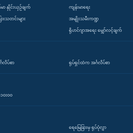
်မာ နှိုင်းယှဉ်ချက်
ကျန်းမာရေး
ပြားသတင်းများ
အမျိုးသမီးကဏ္ဍ
ရိုဟင်ဂျာအရေး မျှော်လင့်ချက်
်္ဂလိပ်စာ
ရုပ်ရှင်ထဲက အင်္ဂလိပ်စာ
၀-၁၀း၀၀
ရေမြေခြားမှ ရုပ်ပုံလွှာ