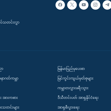
းလ်သတင်းလွှာ
ပညာ
မြန်မာပြည်မှပေးစာ
အနာဂတ်ကမ္ဘာ
မြင်ကွင်းကျယ်မှတ်စုများ
ကမ္ဘာတလွှားခရီးသွား
း အားကစား
ဒီသီတင်းပတ် အာရှနိုင်ငံရေး
ားသတင်းများ
အာရှစီးပွားရေး