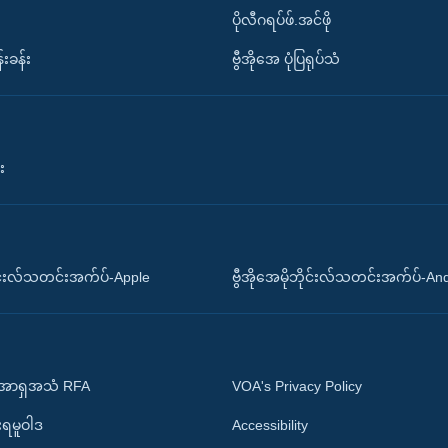
ပိုလီဂရပ်ဖ်.အင်ဖို
်းခန်း
ဗွီအိုအေ ပုံပြရုပ်သံ
း
ိုင်းလ်သတင်းအက်ပ်-Apple
ဗွီအိုအေမိုဘိုင်းလ်သတင်းအက်ပ်-An
 အာရှအသံ RFA
VOA's Privacy Policy
ုးရမူဝါဒ
Accessibility