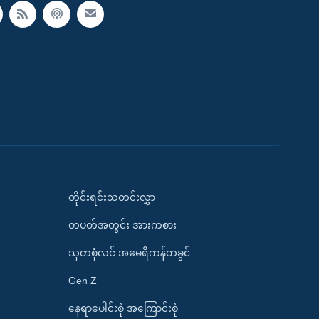
တိုင်းရင်းသတင်းလွှာ
တပတ်အတွင်း အားကစား
သုတစုံလင် အမေရိကန်တခွင်
Gen Z
နေရာပေါင်းစုံ အကြောင်းစုံ