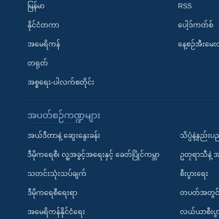
မြန်မာ
RSS
နိုင်ငံတကာ
ပေါ့ဒ်ကတ်စ်
အမေရိကန်
နေ့စဉ်အီးမေ
တရုတ်
အစ္စရေး-ပါလက်စတိုင်း
အပတ်စဉ်ကဏ္ဍများ
အယ်ဒီတာနဲ့ ဆွေးနွေးခန်း
သိပ္ပံနဲ့နည်း
ဒီမိုကရေစီ၊ လူ့အခွင့်အရေးနှင့် ခေတ်ပြိုင်ကမ္ဘာ
ဥတုရာသီနဲ့ 
သတင်းသုံးသပ်ချက်
စီးပွားရေး
ဒီမိုကရေစီရေးရာ
တပတ်အတွင်
အမေရိကန်နိုင်ငံရေး
လယ်ယာစီးပွ