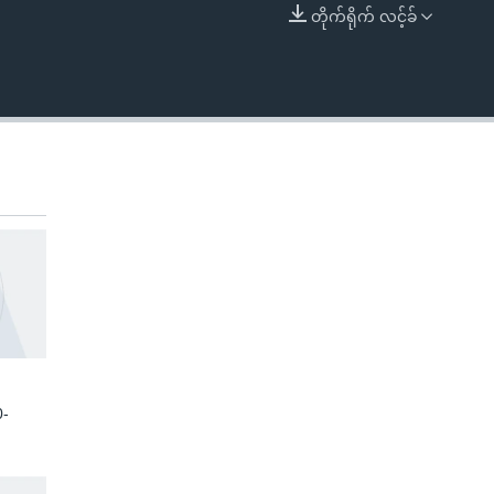
တိုက်ရိုက် လင့်ခ်
EMBED
0-