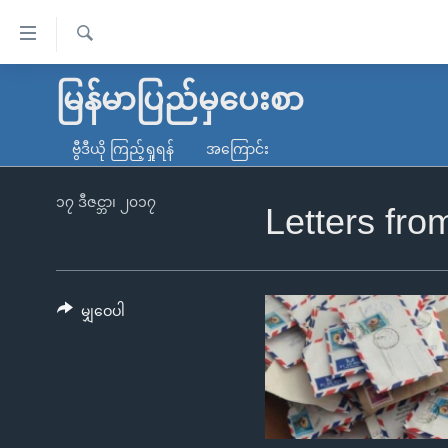
သုံး
ရ
ရှာဖွေ
လွယ်ကူ
မူလစာမျက်နှာ
မြန်မာပြည်မှပေးစာ
ရ
စေ
မြန်မာ
လာ
ဗွီဒီယို ကြည့်ရှုရန်
အကြောင်း
သည့်
ဒ်
ကမ္ဘာ့သတင်းများ
Link
ဗွီဒီယို
နိုင်ငံတကာ
၁၇ ဒီဇင္ဘာ၊ ၂၀၁၇
Letters fr
များ
သတင်းလွတ်လပ်ခွင့်
အမေရိကန်
ပင်မ
ရပ်ဝန်းတခု လမ်းတခု အလွန်
တရုတ်
အကြောင်းအရာ
အင်္ဂလိပ်စာလေ့လာမယ်
အစ္စရေး-ပါလက်စတိုင်း
မျှဝေပါ
သို့
အပတ်စဉ်ကဏ္ဍများ
အမေရိကန်သုံးအီဒီယံ
ကျော်
ကြည့်
ရေဒီယိုနှင့်ရုပ်သံ အချက်အလက်များ
မကြေးမုံရဲ့ အင်္ဂလိပ်စာ
ရေဒီယို
ရန်
ရေဒီယို/တီဗွီအစီအစဉ်
ရုပ်ရှင်ထဲက အင်္ဂလိပ်စာ
တီဗွီ
ပင်မ