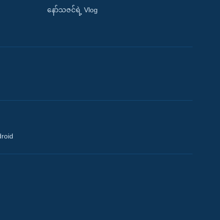
နော်သဇင်ရဲ့ Vlog
droid