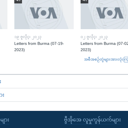
၁၉ ဇူလိုင္၊ ၂၀၂၃
၀၂ ဇူလိုင္၊ ၂၀၂၃
Letters from Burma (07-19-
Letters from Burma (07-0
2023)
2023)
အစီအစဉ်တွဲများအားလုံးကြည့
း
ား
ုများ
ဗွီအိုအေ လူမှုကွန်ယက်များ