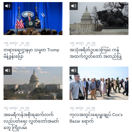
၁၅ မတ္၊ ၂၀၂၅
၁၅ မတ္၊ ၂၀၂၅
တရားရေးဌာနမှာ သမ္မတ Trump
အသုံးစရိတ်ဥပဒေကြမ်း ကန်
မိန့်ခွန်းပြော
အထက်လွှတ်တော် အတည်ပြု
၁၄ မတ္၊ ၂၀၂၅
၁၄ မတ္၊ ၂၀၂၅
အမေရိကန်အစိုးရဆက်လက်
ကုလအတွင်းရေးမှူးချုပ် Cox's
လည်ပတ်ရေး လွှတ်တော်အမတ်
Bazar ရောက်
တွေ ကြိုးပမ်း