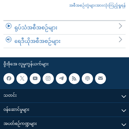
အစီအစဉ်တွဲများအားလုံးကြည့်ရှုရန်
ရုပ်သံအစီအစဉ်များ
ရေဒီယိုအစီအစဉ်များ
ဗွီအိုအေ လူမှုကွန်ယက်များ
သတင်း
၀န်ဆောင်မှုများ
အပတ်စဉ်ကဏ္ဍများ