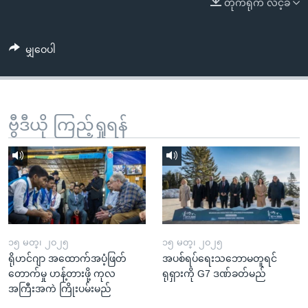
တိုက်ရိုက် လင့်ခ်
အ
သုတပဒေသာ အင်္ဂလိပ်စာ
ညွန်း
Learning English
စာမျက်နှာ
မျှဝေပါ
သို့
ဗွီအိုအေ လူမှုကွန်ယက်များ
ကျော်
ကြည့်
ရန်
ဗွီဒီယို ကြည့်ရှုရန်
ဘာသာစကားများ
ရှာဖွေ
ရန်
နေရာ
သို့
ကျော်
ရန်
၁၅ မတ္၊ ၂၀၂၅
၁၅ မတ္၊ ၂၀၂၅
ရိုဟင်ဂျာ အထောက်အပံ့ဖြတ်
အပစ်ရပ်ရေးသဘောမတူရင်
တောက်မှု ဟန့်တားဖို့ ကုလ
ရုရှားကို G7 ဒဏ်ခတ်မည်
အကြီးအကဲ ကြိုးပမ်းမည်