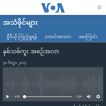
သုံး
ရ
လွယ်ကူ
အသံဖိုင်များ
မူလစာမျက်နှာ
စေ
မြန်မာ
ဗွီဒီယို ကြည့်ရှုရန်
သတင်းစာသား
အကြောင်း
သည့်
ကမ္ဘာ့သတင်းများ
Link
နှစ်သစ်ကူး အစဉ်အလာ
ဗွီဒီယို
နိုင်ငံတကာ
များ
သတင်းလွတ်လပ်ခွင့်
အမေရိကန်
ပင်မ
၃၀ ဒီဇင္ဘာ၊ ၂၀၁၇
ရပ်ဝန်းတခု လမ်းတခု အလွန်
တရုတ်
အကြောင်းအရာ
သို့
အင်္ဂလိပ်စာလေ့လာမယ်
အစ္စရေး-ပါလက်စတိုင်း
ကျော်
အပတ်စဉ်ကဏ္ဍများ
အမေရိကန်သုံးအီဒီယံ
No media source currently available
ကြည့်
ရေဒီယိုနှင့်ရုပ်သံ အချက်အလက်များ
မကြေးမုံရဲ့ အင်္ဂလိပ်စာ
ရေဒီယို
ရန်
0:00
0:54
ပင်မ
ရေဒီယို/တီဗွီအစီအစဉ်
ရုပ်ရှင်ထဲက အင်္ဂလိပ်စာ
တီဗွီ