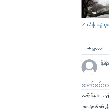
သီးခြားခွဲထု
မျှဝေပါ
ဗွီအိ
ဆက်စပ်သတင
ဟာရီကိန်း Irma မု
အမေရိကန် နှင်းမုန