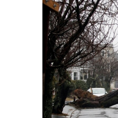
သုတပဒေသာ အင်္ဂလိပ်စာ
အ
ညွန်း
စာမျက်နှာ
သို့
ကျော်
ကြည့်
ရန်
ရှာဖွေ
ရန်
နေရာ
သို့
ကျော်
ရန်