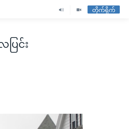
တိုက်ရိုက်
ေပြင်း