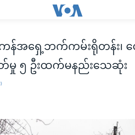
န်အရှေ့ဘက်ကမ်းရိုတန်း၊ လ
တ်မှု ၅ ဦးထက်မနည်းသေဆုံး
း)