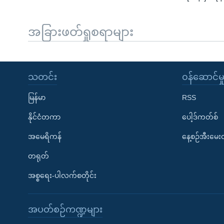
အခြားဖတ်ရှုစရာများ
သတင်း
၀န်ဆောင်မှ
မြန်မာ
RSS
နိုင်ငံတကာ
ပေါ့ဒ်ကတ်စ်
အမေရိကန်
နေ့စဉ်အီးမေ
တရုတ်
အစ္စရေး-ပါလက်စတိုင်း
အပတ်စဉ်ကဏ္ဍများ