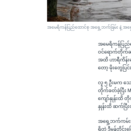
အမေရိကန်ပြည်ထောင်စု အရှေ့ဘက်ခြမ်း နဲ့ အရှေ့မြ
အမေရိကန်ပြည်ထေ
ဝင်ရောက်တိုက်ခတ
အထိ ဟာရီကိန်းမု
တော့ မိုးတွေပြင
လူ ၅ ဦးမက သေဆုံး
တိုက်ခတ်ခဲ့ပြီး
ကျော်နှုန်းထိ တိ
နှုန်းထိ ဆက်ပ
အရှေ့ဘက်ကမ်းတ
ရှိတဲ့ ဒီမုန်တို