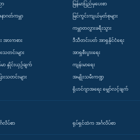
ပညာ
မြန်မာပြည်မှပေးစာ
အနာဂတ်ကမ္ဘာ
မြင်ကွင်းကျယ်မှတ်စုများ
ကမ္ဘာတလွှားခရီးသွား
း အားကစား
ဒီသီတင်းပတ် အာရှနိုင်ငံရေး
ားသတင်းများ
အာရှစီးပွားရေး
်မာ နှိုင်းယှဉ်ချက်
ကျန်းမာရေး
ပြားသတင်းများ
အမျိုးသမီးကဏ္ဍ
ရိုဟင်ဂျာအရေး မျှော်လင့်ချက်
်္ဂလိပ်စာ
ရုပ်ရှင်ထဲက အင်္ဂလိပ်စာ