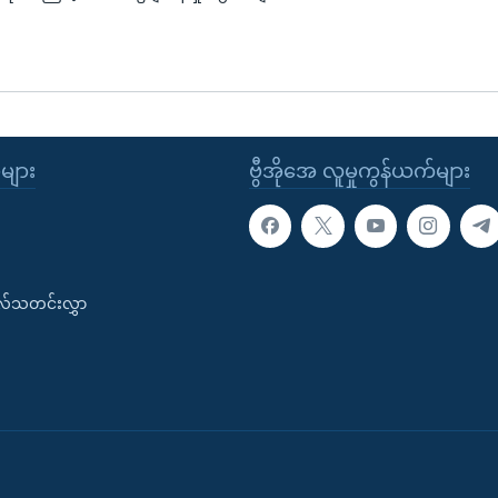
ုများ
ဗွီအိုအေ လူမှုကွန်ယက်များ
းလ်သတင်းလွှာ