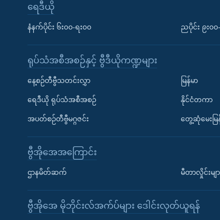
ရေဒီယို
နံနက်ပိုင်း ၆း၀၀-ရး၀၀
ညပိုင်း ၉း၀
ရုပ်သံအစီအစဉ်နှင့် ဗွီဒီယိုကဏ္ဍများ
နေ့စဉ်တီဗွီသတင်းလွှာ
မြန်မာ
ရေဒီယို ရုပ်သံအစီအစဉ်
နိုင်ငံတကာ
အပတ်စဉ်တီဗွီမဂ္ဂဇင်း
တွေ့ဆုံမေးမြန
ဗွီအိုအေအကြောင်း
Learning English
ဌာနမိတ်ဆက်
မီတာလှိုင်းမျာ
ဗွီအိုအေ လူမှုကွန်ယက်များ
ဗွီအိုအေ မိုဘိုင်းလ်အက်ပ်များ ဒေါင်းလုတ်ယူရန်