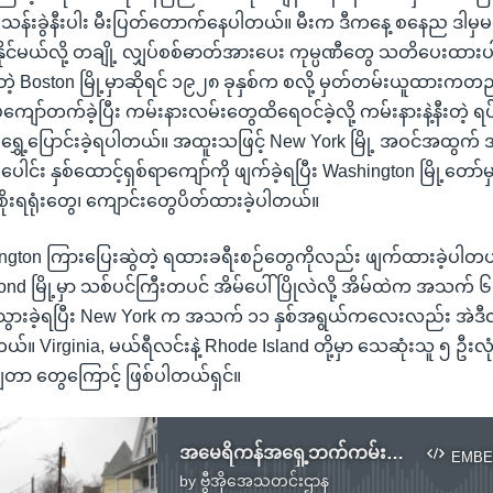
၂ သန်းခွဲနီးပါး မီးပြတ်တောက်နေပါတယ်။ မီးက ဒီကနေ့ စနေည ဒါမှမဟ
ရနိုင်မယ်လို့ တချို့ လျှပ်စစ်ဓာတ်အားပေး ကုမ္ပဏီတွေ သတိပေးထား
်တဲ့ Boston မြို့မှာဆိုရင် ၁၉၂၈ ခုနှစ်က စလို့ မှတ်တမ်းယူထားကတ
ကျော်တက်ခဲ့ပြီး ကမ်းနားလမ်းတွေထိရေဝင်ခဲ့လို့ ကမ်းနားနဲ့နီးတဲ့
ရွှေ့ပြောင်းခဲ့ရပါတယ်။ အထူးသဖြင့် New York မြို့ အဝင်အထွက်
ါင်း နှစ်ထောင့်ရှစ်ရာကျော်ကို ဖျက်ခဲ့ရပြီး Washington မြို့တော်
ိုးရရုံးတွေ၊ ကျောင်းတွေပိတ်ထားခဲ့ပါတယ်။
hington ကြားပြေးဆွဲတဲ့ ရထားခရီးစဉ်တွေကိုလည်း ဖျက်ထားခဲ့ပါတယ
d မြို့မှာ သစ်ပင်ကြီးတပင် အိမ်ပေါ်ပြိုလဲလို့ အိမ်ထဲက အသက် ၆
ားခဲ့ရပြီး New York က အသက် ၁၁ နှစ်အရွယ်ကလေးလည်း အဲဒီလို 
ယ်။ Virginia, မယ်ရီလင်းနဲ့ Rhode Island တို့မှာ သေဆုံးသူ ၅ ဦး
ကျတာ တွေကြောင့် ဖြစ်ပါတယ်ရှင်။
အမေရိကန်အရှေ့ဘက်ကမ်းရိုတန်း၊ လေပြင်းတိုက်ခတ်မှု ၅ ဦးထက်မနည်းသေဆုံး
EMBE
by
ဗွီအိုအေသတင်းဌာန