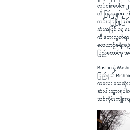
လုပ်ငန်းပေါင်း 
ထိ ပြန်ရချင်မှ 
ကမ်းခြေမြို့ဖြစ
ဆုံးအဖြစ် ၁၄ ပေ
ကို ဘေးလွတ်ရာ 
လေယာဉ်ခရီးစဉ်ပေ
ပြည်ထောင်စု အစ
Boston နဲ့ Was
ပြည်နယ် Richmon
ကလေး သေဆုံးသွ
ဆုံးပါးသွားရပါတ
သစ်ကိုင်းကျိုး