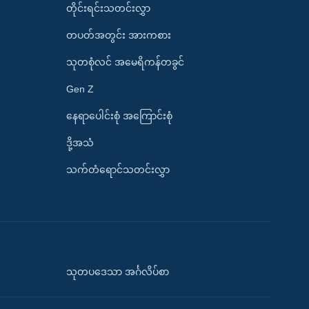
တိုင်းရင်းသတင်းလွှာ
တပတ်အတွင်း အားကစား
သုတစုံလင် အမေရိကန်တခွင်
Gen Z
နေရာပေါင်းစုံ အကြောင်းစုံ
ဒို့အသံ
သက်တံရောင်သတင်းလွှာ
သုတပဒေသာ အင်္ဂလိပ်စာ