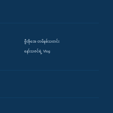
ဗွီအိုအေ တမိနစ်သတင်း
နော်သဇင်ရဲ့ Vlog