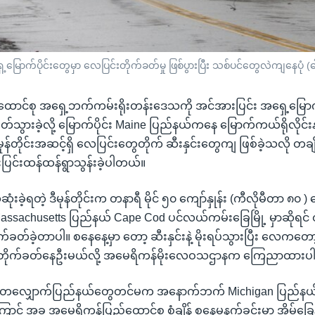
ောက်ပိုင်းတွေမှာ လေပြင်းတိုက်ခတ်မှု ဖြစ်ပွားပြီး သစ်ပင်တွေလဲကျနေပုံ (ဓ
ာင်စု အရှေ့ဘက်ကမ်းရိုးတန်းဒေသကို အင်အားပြင်း အရှေ့မြောက်
်သွားခဲ့လို့ မြောက်ပိုင်း Maine ပြည်နယ်ကနေ မြောက်ကယ်ရိုလိုင်
န်တိုင်းအဆင့်ရှိ လေပြင်းတွေတိုက် ဆီးနှင်းတွေကျ ဖြစ်ခဲ့သလို တချိ
်းပြင်းထန်ထန်ရွာသွန်းခဲ့ပါတယ်။
ခဲ့ရတဲ့ ဒီမုန်တိုင်းက တနာရီ မိုင် ၅၀ ကျော်နှုန်း (ကီလိုမီတာ ၈၀ ) ကျေ
 Massachusetts ပြည်နယ် Cape Cod ပင်လယ်ကမ်းခြေမြို့ မှာဆိုရင် တ
ုက်ခတ်ခဲ့တာပါ။ စနေနေ့မှာ တော့ ဆီးနှင်းနဲ့ မိုးရပ်သွားပြီး လေကတော
ြီးတိုက်ခတ်နေဦးမယ်လို့ အမေရိကန်မိုးလေဝသဌာနက ကြေညာထား
လျှောက်ပြည်နယ်တွေတင်မက အနောက်ဘက် Michigan ပြည်နယ်ထိပ
င်းကြောင့် အခု အမေရိကန်ပြည်ထောင်စု စံချိန် စနေမနက်ခင်းမှာ အိမ်ခြေနဲ