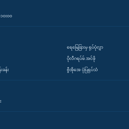
၀-၁၀း၀၀
ရေမြေခြားမှ ရုပ်ပုံလွှာ
ပိုလီဂရပ်ဖ်.အင်ဖို
်းခန်း
ဗွီအိုအေ ပုံပြရုပ်သံ
း