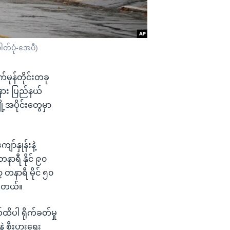
ါတ်ပုံ-အေပီ)
မုန်တိုင်းတခု
းနား ပြည်နယ်
ု့အပိုင်းတွေမှာ
ာ်နှုန်းနဲ့
နာရီ နိုင် ၉၀
့ တနာရီ မိုင် ၅၀
ပါတယ်။
ါ ရိုက်ခတ်မှု
့ စီးပွားရေး