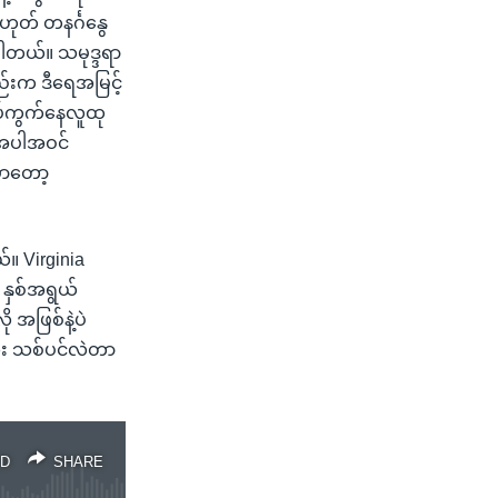
ုတ် တနင်္ဂနွေ
ပါတယ်။ သမုဒ္ဒရာ
ည်းက ဒီရေအမြင့်
 ရပ်ကွက်နေလူထု
 အပါအဝင်
မှာတော့
်။ Virginia
 နှစ်အရွယ်
အဖြစ်နဲ့ပဲ
လုံး သစ်ပင်လဲတာ
D
SHARE