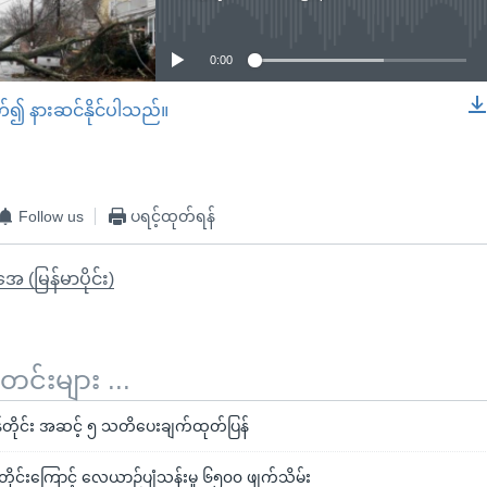
No media source currently available
0:00
တ်၍ နားဆင်နိုင်ပါသည်။
EMBED
Follow us
ပရင့်ထုတ်ရန်
ုအေ (မြန်မာပိုင်း)
်းများ ...
န်တိုင်း အဆင့် ၅ သတိပေးချက်ထုတ်ပြန်
်တိုင်းကြောင့် လေယာဉ်ပျံသန်းမှု ၆၅၀၀ ဖျက်သိမ်း