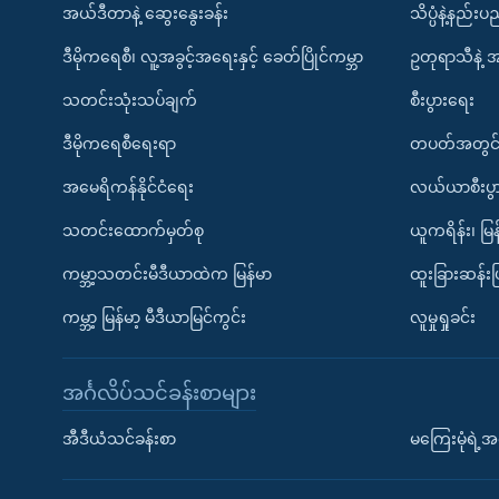
အယ်ဒီတာနဲ့ ဆွေးနွေးခန်း
သိပ္ပံနဲ့နည်း
ဒီမိုကရေစီ၊ လူ့အခွင့်အရေးနှင့် ခေတ်ပြိုင်ကမ္ဘာ
ဥတုရာသီနဲ့ 
သတင်းသုံးသပ်ချက်
စီးပွားရေး
ဒီမိုကရေစီရေးရာ
တပတ်အတွင်
အမေရိကန်နိုင်ငံရေး
လယ်ယာစီးပွ
သတင်းထောက်မှတ်စု
ယူကရိန်း၊ မြန
ကမ္ဘာ့သတင်းမီဒီယာထဲက မြန်မာ
ထူးခြားဆန်း
ကမ္ဘာ့ မြန်မာ့ မီဒီယာမြင်ကွင်း
လူမှုရှုခင်း
အင်္ဂလိပ်သင်ခန်းစာများ
အီဒီယံသင်ခန်းစာ
မကြေးမုံရဲ့အင