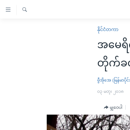
သုံး
ရ
ရှာဖွေ
လွယ်ကူ
မူလစာမျက်နှာ
နိုင်ငံတကာ
ရ
စေ
မြန်မာ
လာ
အမေရိက
သည့်
ဒ်
ကမ္ဘာ့သတင်းများ
Link
ဗွီဒီယို
နိုင်ငံတကာ
တိုက်ခ
များ
သတင်းလွတ်လပ်ခွင့်
အမေရိကန်
ပင်မ
ရပ်ဝန်းတခု လမ်းတခု အလွန်
တရုတ်
ဗွီအိုအေ (မြန်မာပိုင်
အကြောင်းအရာ
အင်္ဂလိပ်စာလေ့လာမယ်
အစ္စရေး-ပါလက်စတိုင်း
၀၃ မတ္၊ ၂၀၁၈
သို့
အပတ်စဉ်ကဏ္ဍများ
အမေရိကန်သုံးအီဒီယံ
ကျော်
မျှဝေပါ
ကြည့်
ရေဒီယိုနှင့်ရုပ်သံ အချက်အလက်များ
မကြေးမုံရဲ့ အင်္ဂလိပ်စာ
ရေဒီယို
ရန်
ရေဒီယို/တီဗွီအစီအစဉ်
ရုပ်ရှင်ထဲက အင်္ဂလိပ်စာ
တီဗွီ
ပင်မ