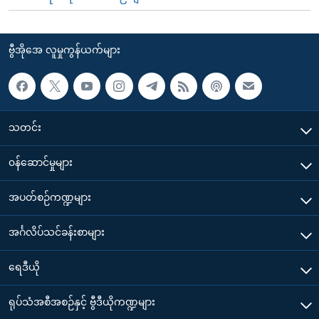
ဗွီအိုအေ လူမှုကွန်ယက်များ
သတင်း
၀န်ဆောင်မှုများ
အပတ်စဉ်ကဏ္ဍများ
အင်္ဂလိပ်သင်ခန်းစာများ
ရေဒီယို
ရုပ်သံအစီအစဉ်နှင့် ဗွီဒီယိုကဏ္ဍများ