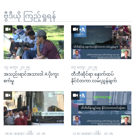
ဗွီဒီယို ကြည့်ရှုရန်
၁၄ မတ္၊ ၂၀၂၅
၀၇ မတ္၊ ၂၀၂၅
အသည်းရာင်အသားဝါ A ပိုးကူး
တီဘီဆိုင်ရာ နောက်ထပ်
စက်မှု
နိုင်ငံတကာ လမ်းညွှန်ချက်
၂၈ ေဖေဖာ္၀ါရီ၊ ၂၀၂၅
၂၁ ေဖေဖာ္၀ါရီ၊ ၂၀၂၅