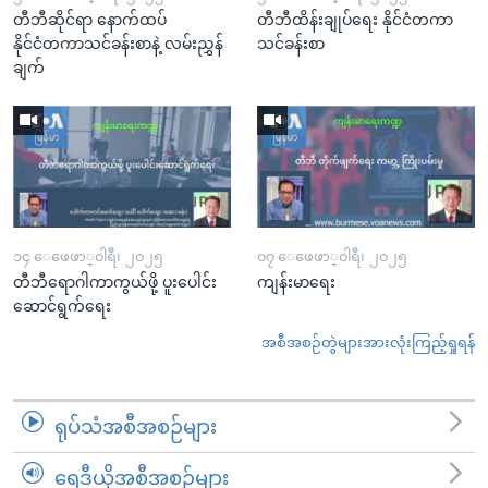
တီဘီဆိုင်ရာ နောက်ထပ်
တီဘီထိန်းချုပ်ရေး နိုင်ငံတကာ
နိုင်ငံတကာသင်ခန်းစာနဲ့ လမ်းညွှန်
သင်ခန်းစာ
ချက်
၁၄ ေဖေဖာ္၀ါရီ၊ ၂၀၂၅
၀၇ ေဖေဖာ္၀ါရီ၊ ၂၀၂၅
တီဘီရောဂါကာကွယ်ဖို့ ပူးပေါင်း
ကျန်းမာရေး
ဆောင်ရွက်ရေး
အစီအစဉ်တွဲများအားလုံးကြည့်ရှုရန်
ရုပ်သံအစီအစဉ်များ
ရေဒီယိုအစီအစဉ်များ