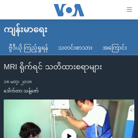
သုံး
ရ
လွယ်ကူ
ကျန်းမာရေး
မူလစာမျက်နှာ
စေ
မြန်မာ
ဗွီဒီယို ကြည့်ရှုရန်
သတင်းစာသား
အကြောင်း
သည့်
ကမ္ဘာ့သတင်းများ
Link
MRI ရိုက်ရင် သတိထားစရာများ
ဗွီဒီယို
နိုင်ငံတကာ
များ
သတင်းလွတ်လပ်ခွင့်
အမေရိကန်
ပင်မ
၁၈ မတ္၊ ၂၀၁၈
ရပ်ဝန်းတခု လမ်းတခု အလွန်
တရုတ်
အကြောင်းအရာ
ဒေါက်တာ သန့်ဇော်
သို့
အင်္ဂလိပ်စာလေ့လာမယ်
အစ္စရေး-ပါလက်စတိုင်း
ကျော်
အပတ်စဉ်ကဏ္ဍများ
အမေရိကန်သုံးအီဒီယံ
ကြည့်
ရေဒီယိုနှင့်ရုပ်သံ အချက်အလက်များ
မကြေးမုံရဲ့ အင်္ဂလိပ်စာ
ရေဒီယို
ရန်
ပင်မ
ရေဒီယို/တီဗွီအစီအစဉ်
ရုပ်ရှင်ထဲက အင်္ဂလိပ်စာ
တီဗွီ
No media source currently available