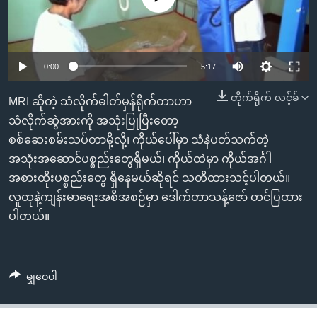
အ
သုတပဒေသာ အင်္ဂလိပ်စာ
ညွန်း
Learning English
စာမျက်နှာ
သို့
ဗွီအိုအေ လူမှုကွန်ယက်များ
0:00
5:17
ကျော်
တိုက်ရိုက် လင့်ခ်
ကြည့်
MRI ဆိုတဲ့ သံလိုက်ဓါတ်မှန်ရိုက်တာဟာ
ရန်
သံလိုက်ဆွဲအားကို အသုံးပြုပြီးတော့
ဘာသာစကားများ
ရှာဖွေ
စစ်ဆေးစမ်းသပ်တာမို့လို့၊ ကိုယ်ပေါ်မှာ သံနဲပတ်သက်တဲ့
ရန်
အသုံးအဆောင်ပစ္စည်းတွေရှိမယ်၊ ကိုယ်ထဲမှာ ကိုယ်အင်္ဂါ
နေရာ
အစားထိုးပစ္စည်းတွေ ရှိနေမယ်ဆိုရင် သတိထားသင့်ပါတယ်။
သို့
လူထုနဲ့ကျန်းမာရေးအစီအစဉ်မှာ ဒေါက်တာသန့်ဇော် တင်ပြထား
ကျော်
ပါတယ်။
ရန်
မျှဝေပါ