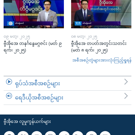
၀၉ မတ္၊ ၂၀၂၅
၀၈ မတ္၊ ၂၀၂၅
ဗွီအိုအေ တနင်္ဂနွေမဂ္ဂဇင်း (မတ် ၉
ဗွီအိုအေ တပတ်အတွင်းသတင်း
ရက်၊ ၂၀၂၅)
(မတ် ၈ ရက်၊ ၂၀၂၅)
အစီအစဉ်တွဲများအားလုံးကြည့်ရှုရန်
ရုပ်သံအစီအစဉ်များ
ရေဒီယိုအစီအစဉ်များ
ဗွီအိုအေ လူမှုကွန်ယက်များ