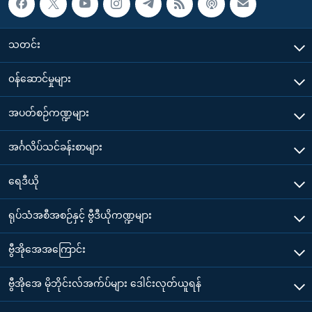
သတင်း
၀န်ဆောင်မှုများ
အပတ်စဉ်ကဏ္ဍများ
အင်္ဂလိပ်သင်ခန်းစာများ
ရေဒီယို
ရုပ်သံအစီအစဉ်နှင့် ဗွီဒီယိုကဏ္ဍများ
ဗွီအိုအေအကြောင်း
ဗွီအိုအေ မိုဘိုင်းလ်အက်ပ်များ ဒေါင်းလုတ်ယူရန်