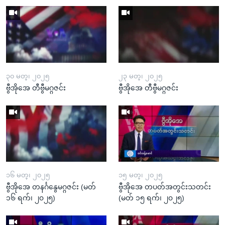
၃၀ မတ္၊ ၂၀၂၅
၂၃ မတ္၊ ၂၀၂၅
ဗွီအိုအေ တီဗွီမဂ္ဂဇင်း
ဗွီအိုအေ တီဗွီမဂ္ဂဇင်း
၁၆ မတ္၊ ၂၀၂၅
၁၅ မတ္၊ ၂၀၂၅
ဗွီအိုအေ တနင်္ဂနွေမဂ္ဂဇင်း (မတ်
ဗွီအိုအေ တပတ်အတွင်းသတင်း
၁၆ ရက်၊ ၂၀၂၅)
(မတ် ၁၅ ရက်၊ ၂၀၂၅)