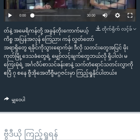
အ
သုတပဒေသာ အင်္ဂလိပ်စာ
ညွန်း
Learning English
0:00
30:00
စာမျက်နှာ
သို့
ဗွီအိုအေ လူမှုကွန်ယက်များ
တိုက်ရိုက် လင့်ခ်
တ်နဲ့ အမေရိကန်တို့ အခွန်တိုးကောက်မယ့်
ကျော်
ကိစ္စ အပြန်အလှန် ကြေညာ၊ ကန် လွှတ်တော်
ကြည့်
အရာရှိတွေ ရခိုင်ကိုသွားရောက်ခဲ့၊ ဒီလို သတင်းတွေအပြင် မိုး
ရန်
ကုတ်မြို့ဒေသခံတွေရဲ့ မျှော်လင့်ချက်တွေဘယ်လို ရှိပါလဲ၊ မ
ဘာသာစကားများ
ရှာဖွေ
ကြေးမုံရဲ့ အင်္ဂလိပ်စာသင်ခန်းစာနဲ့ သက်တံရောင်သတင်းလွှာကို
ရန်
ဧပြီ ၇ စနေ ဗွီအိုအေတီဗွီမဂ္ဂဇင်းမှာ ကြည့်ရှုနိုင်ပါတယ်။
နေရာ
သို့
ကျော်
မျှဝေပါ
ရန်
ဗွီဒီယို ကြည့်ရှုရန်