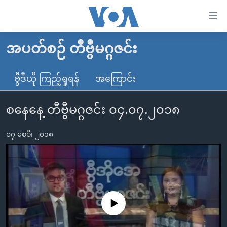
သုံး
ရ
လွယ်ကူ
အပတ်စဉ် တီဗွီမဂ္ဂဇင်း
မူလစာမျက်နှာ
စေ
မြန်မာ
ဗွီဒီယို ကြည့်ရှုရန်
အကြောင်း
သည့်
ကမ္ဘာ့သတင်းများ
Link
စနေနေ့ တီဗွီမဂ္ဂဇင်း ၀၄.၀၇.၂၀၁၈
ဗွီဒီယို
နိုင်ငံတကာ
များ
သတင်းလွတ်လပ်ခွင့်
အမေရိကန်
ပင်မ
၀၇ ဧၿပီ၊ ၂၀၁၈
ရပ်ဝန်းတခု လမ်းတခု အလွန်
တရုတ်
အကြောင်းအရာ
သို့
အင်္ဂလိပ်စာလေ့လာမယ်
အစ္စရေး-ပါလက်စတိုင်း
ကျော်
အပတ်စဉ်ကဏ္ဍများ
အမေရိကန်သုံးအီဒီယံ
ကြည့်
ရေဒီယိုနှင့်ရုပ်သံ အချက်အလက်များ
မကြေးမုံရဲ့ အင်္ဂလိပ်စာ
ရေဒီယို
ရန်
No media source currently available
ပင်မ
ရေဒီယို/တီဗွီအစီအစဉ်
ရုပ်ရှင်ထဲက အင်္ဂလိပ်စာ
တီဗွီ