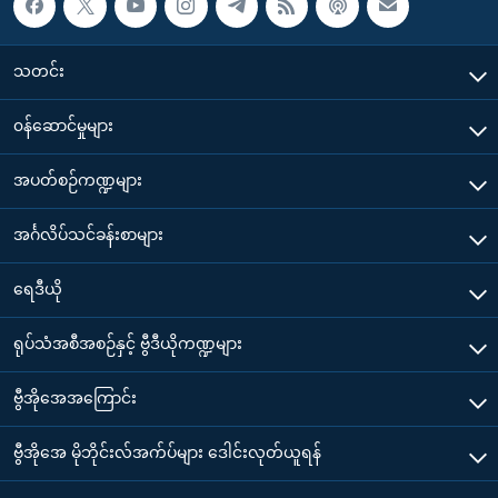
သတင်း
၀န်ဆောင်မှုများ
အပတ်စဉ်ကဏ္ဍများ
အင်္ဂလိပ်သင်ခန်းစာများ
ရေဒီယို
ရုပ်သံအစီအစဉ်နှင့် ဗွီဒီယိုကဏ္ဍများ
ဗွီအိုအေအကြောင်း
ဗွီအိုအေ မိုဘိုင်းလ်အက်ပ်များ ဒေါင်းလုတ်ယူရန်