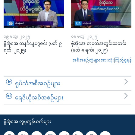
၀၉ မတ္၊ ၂၀၂၅
၀၈ မတ္၊ ၂၀၂၅
ဗွီအိုအေ တနင်္ဂနွေမဂ္ဂဇင်း (မတ် ၉
ဗွီအိုအေ တပတ်အတွင်းသတင်း
ရက်၊ ၂၀၂၅)
(မတ် ၈ ရက်၊ ၂၀၂၅)
အစီအစဉ်တွဲများအားလုံးကြည့်ရှုရန်
ရုပ်သံအစီအစဉ်များ
ရေဒီယိုအစီအစဉ်များ
ဗွီအိုအေ လူမှုကွန်ယက်များ