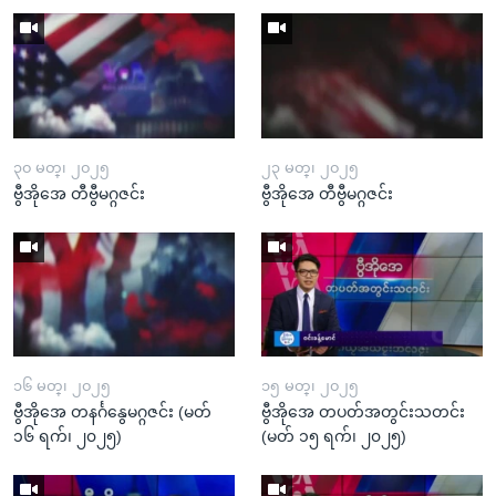
၃၀ မတ္၊ ၂၀၂၅
၂၃ မတ္၊ ၂၀၂၅
ဗွီအိုအေ တီဗွီမဂ္ဂဇင်း
ဗွီအိုအေ တီဗွီမဂ္ဂဇင်း
၁၆ မတ္၊ ၂၀၂၅
၁၅ မတ္၊ ၂၀၂၅
ဗွီအိုအေ တနင်္ဂနွေမဂ္ဂဇင်း (မတ်
ဗွီအိုအေ တပတ်အတွင်းသတင်း
၁၆ ရက်၊ ၂၀၂၅)
(မတ် ၁၅ ရက်၊ ၂၀၂၅)