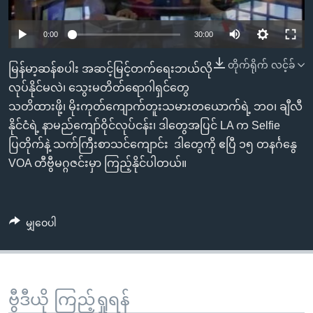
အ
သုတပဒေသာ အင်္ဂလိပ်စာ
ညွန်း
Learning English
0:00
30:00
စာမျက်နှာ
သို့
ဗွီအိုအေ လူမှုကွန်ယက်များ
တိုက်ရိုက် လင့်ခ်
မြန်မာ့ဆန်စပါး အဆင့်မြင့်တက်ရေးဘယ်လို
ကျော်
လုပ်နိုင်မလဲ၊ သွေးမတိတ်ရောဂါရှင်တွေ
ကြည့်
သတိထားဖို့၊ မိုးကုတ်ကျောက်တူးသမားတယောက်ရဲ့ ဘဝ၊ ချီလီ
ရန်
နိုင်ငံရဲ့ နာမည်ကျော်ဝိုင်လုပ်ငန်း၊ ဒါတွေအပြင် LA က Selfie
ဘာသာစကားများ
ရှာဖွေ
ပြတိုက်နဲ့ သက်ကြီးစာသင်ကျောင်း ဒါတွေကို ဧပြီ ၁၅ တနင်္ဂနွေ
ရန်
VOA တီဗွီမဂ္ဂဇင်းမှာ ကြည့်နိုင်ပါတယ်။
နေရာ
သို့
ကျော်
မျှဝေပါ
ရန်
ဗွီဒီယို ကြည့်ရှုရန်