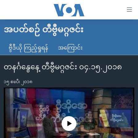
သုံး
ရ
လွယ်ကူ
အပတ်စဉ် တီဗွီမဂ္ဂဇင်း
မူလစာမျက်နှာ
စေ
မြန်မာ
ဗွီဒီယို ကြည့်ရှုရန်
အကြောင်း
သည့်
ကမ္ဘာ့သတင်းများ
Link
တနင်္ဂနွေနေ့ တီဗွီမဂ္ဂဇင်း ၀၄.၁၅.၂၀၁၈
ဗွီဒီယို
နိုင်ငံတကာ
များ
သတင်းလွတ်လပ်ခွင့်
အမေရိကန်
ပင်မ
၁၅ ဧၿပီ၊ ၂၀၁၈
ရပ်ဝန်းတခု လမ်းတခု အလွန်
တရုတ်
အကြောင်းအရာ
သို့
အင်္ဂလိပ်စာလေ့လာမယ်
အစ္စရေး-ပါလက်စတိုင်း
ကျော်
အပတ်စဉ်ကဏ္ဍများ
အမေရိကန်သုံးအီဒီယံ
ကြည့်
ရေဒီယိုနှင့်ရုပ်သံ အချက်အလက်များ
မကြေးမုံရဲ့ အင်္ဂလိပ်စာ
ရေဒီယို
ရန်
No media source currently available
ပင်မ
ရေဒီယို/တီဗွီအစီအစဉ်
ရုပ်ရှင်ထဲက အင်္ဂလိပ်စာ
တီဗွီ