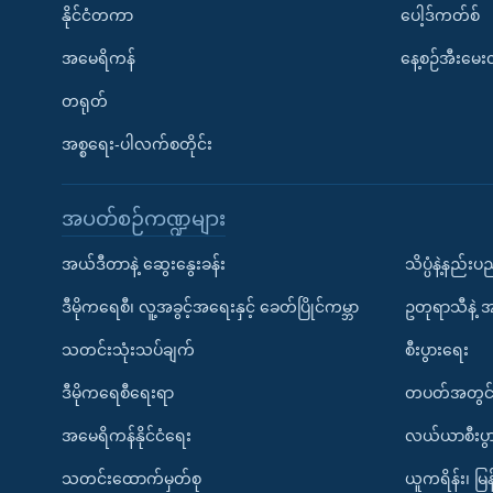
နိုင်ငံတကာ
ပေါ့ဒ်ကတ်စ်
အမေရိကန်
နေ့စဉ်အီးမေ
တရုတ်
အစ္စရေး-ပါလက်စတိုင်း
အပတ်စဉ်ကဏ္ဍများ
အယ်ဒီတာနဲ့ ဆွေးနွေးခန်း
သိပ္ပံနဲ့နည်း
ဒီမိုကရေစီ၊ လူ့အခွင့်အရေးနှင့် ခေတ်ပြိုင်ကမ္ဘာ
ဥတုရာသီနဲ့ 
သတင်းသုံးသပ်ချက်
စီးပွားရေး
ဒီမိုကရေစီရေးရာ
တပတ်အတွင်
အမေရိကန်နိုင်ငံရေး
လယ်ယာစီးပွ
သတင်းထောက်မှတ်စု
ယူကရိန်း၊ မြန