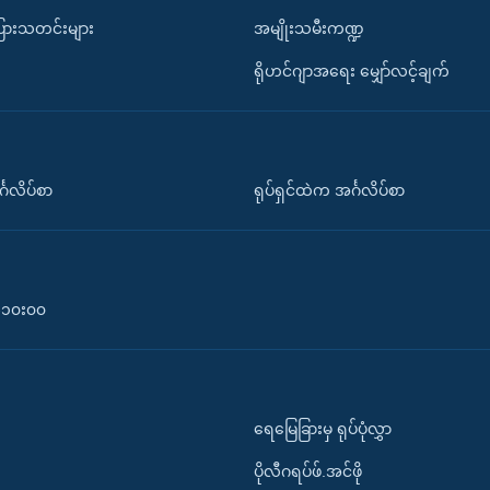
ပြားသတင်းများ
အမျိုးသမီးကဏ္ဍ
ရိုဟင်ဂျာအရေး မျှော်လင့်ချက်
်္ဂလိပ်စာ
ရုပ်ရှင်ထဲက အင်္ဂလိပ်စာ
၀-၁၀း၀၀
ရေမြေခြားမှ ရုပ်ပုံလွှာ
ပိုလီဂရပ်ဖ်.အင်ဖို