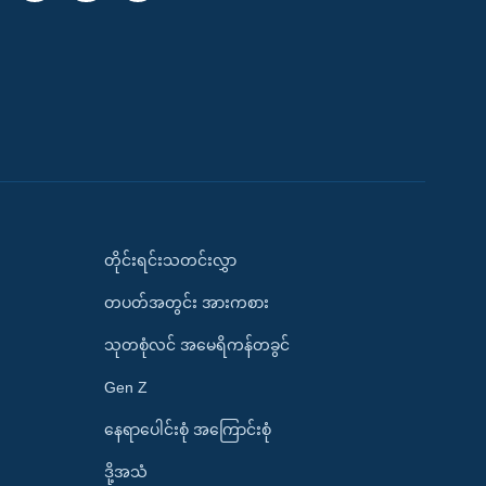
တိုင်းရင်းသတင်းလွှာ
တပတ်အတွင်း အားကစား
သုတစုံလင် အမေရိကန်တခွင်
Gen Z
နေရာပေါင်းစုံ အကြောင်းစုံ
ဒို့အသံ