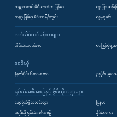
ကမ္ဘာ့သတင်းမီဒီယာထဲက မြန်မာ
ထူးခြားဆန်း
ကမ္ဘာ့ မြန်မာ့ မီဒီယာမြင်ကွင်း
လူမှုရှုခင်း
အင်္ဂလိပ်သင်ခန်းစာများ
အီဒီယံသင်ခန်းစာ
မကြေးမုံရဲ့အင
ရေဒီယို
နံနက်ပိုင်း ၆း၀၀-ရး၀၀
ညပိုင်း ၉း၀
ရုပ်သံအစီအစဉ်နှင့် ဗွီဒီယိုကဏ္ဍများ
နေ့စဉ်တီဗွီသတင်းလွှာ
မြန်မာ
ရေဒီယို ရုပ်သံအစီအစဉ်
နိုင်ငံတကာ