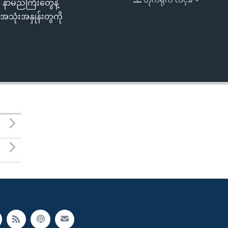
 နာမည်ကြီးတွေနဲ့
EMBED
အသုံးအနှုန်းတွကို