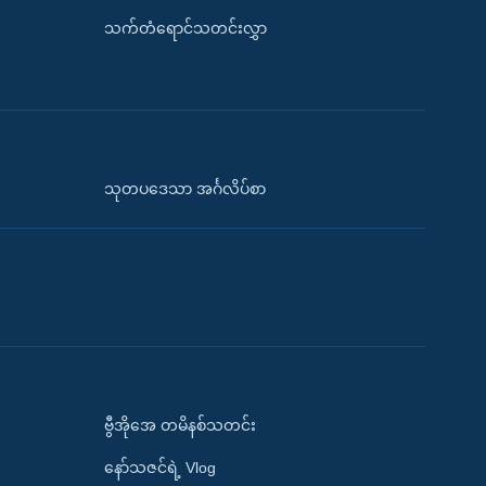
သက်တံရောင်သတင်းလွှာ
သုတပဒေသာ အင်္ဂလိပ်စာ
ဗွီအိုအေ တမိနစ်သတင်း
နော်သဇင်ရဲ့ Vlog