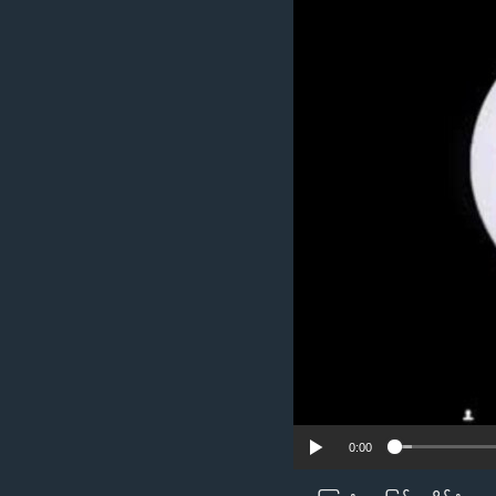
သုတပဒေသာ အင်္ဂလိပ်စာ
အ
ညွန်း
စာမျက်နှာ
သို့
ကျော်
ကြည့်
ရန်
ရှာဖွေ
ရန်
နေရာ
သို့
ကျော်
ရန်
0:00