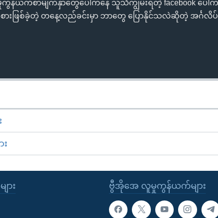
လူမှုကွန်ယက်စာမျက်နှာတွေပေါ်ကနေ သူသိကျွမ်းရတဲ့ facebook ပေါ်က
ားဖြစ်ခဲ့တဲ့ တနေ့လည်ခင်းမှာ ဘာတွေ ပြောနိုင်သလဲဆိုတဲ့ အင်္ဂလိပ်
း
ား
ုများ
ဗွီအိုအေ လူမှုကွန်ယက်များ