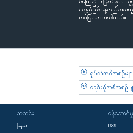
မကြေးမုံက မြန်မာနိုင်ငံ 
တွေ့ဆုံဖြစ် နေ့လည်စာအတူစ
တင်ပြပေးထားပါတယ်။
ရုပ်သံအစီအစဉ်မျာ
ရေဒီယိုအစီအစဉ်မျ
သတင်း
၀န်ဆောင်မှ
မြန်မာ
RSS