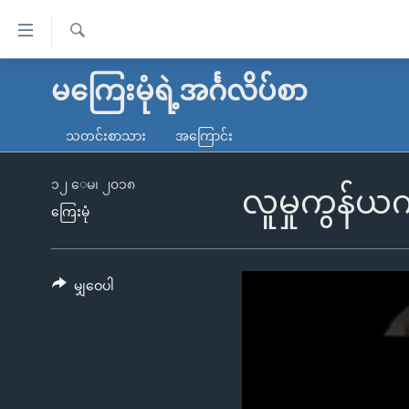
သုံး
ရ
ရှာဖွေ
လွယ်ကူ
မူလစာမျက်နှာ
မကြေးမုံရဲ့အင်္ဂလိပ်စာ
ရ
စေ
မြန်မာ
လာ
သတင်းစာသား
အကြောင်း
သည့်
ဒ်
ကမ္ဘာ့သတင်းများ
Link
ဗွီဒီယို
နိုင်ငံတကာ
၁၂ ေမ၊ ၂၀၁၈
လူမှုကွန်ယ
များ
ကြေးမုံ
သတင်းလွတ်လပ်ခွင့်
အမေရိကန်
ပင်မ
ရပ်ဝန်းတခု လမ်းတခု အလွန်
တရုတ်
အကြောင်းအရာ
အင်္ဂလိပ်စာလေ့လာမယ်
အစ္စရေး-ပါလက်စတိုင်း
မျှဝေပါ
သို့
အပတ်စဉ်ကဏ္ဍများ
အမေရိကန်သုံးအီဒီယံ
ကျော်
ကြည့်
ရေဒီယိုနှင့်ရုပ်သံ အချက်အလက်များ
မကြေးမုံရဲ့ အင်္ဂလိပ်စာ
ရေဒီယို
ရန်
ရေဒီယို/တီဗွီအစီအစဉ်
ရုပ်ရှင်ထဲက အင်္ဂလိပ်စာ
တီဗွီ
ပင်မ