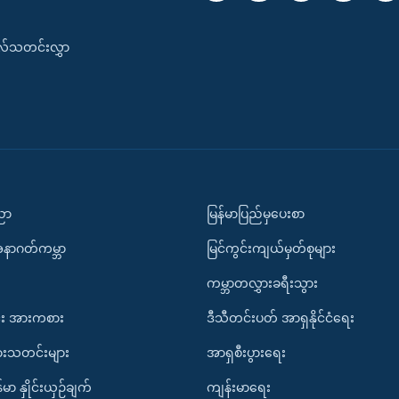
းလ်သတင်းလွှာ
ပညာ
မြန်မာပြည်မှပေးစာ
အနာဂတ်ကမ္ဘာ
မြင်ကွင်းကျယ်မှတ်စုများ
ကမ္ဘာတလွှားခရီးသွား
း အားကစား
ဒီသီတင်းပတ် အာရှနိုင်ငံရေး
ားသတင်းများ
အာရှစီးပွားရေး
်မာ နှိုင်းယှဉ်ချက်
ကျန်းမာရေး