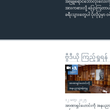
အဖြူရောင်ဘောလုံးလေးကို မြ
အားကစားလို့ ပြောကြတာပါ။ 
ခရီးသွားတွေပါ ပိုလိုပွဲမ
ဗွီဒီယို ကြည့်ရှုရန်
၁၂ မတ္၊ ၂၀၂၅
အာဏာရှင်ဟောင်းကို အနုပညာန