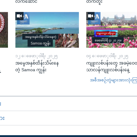
လက်ဆောင်
တက်တူး
၁၂ ေဖေဖာ္၀ါရီ၊ ၂၀၂၅
၀၄ ေဖေဖာ္၀ါရီ၊ ၂၀၂၅
အမွေအနှစ်ထိန်းသိမ်းနေ
ကျူးလစ်ပန်းတွေ အခမဲ့ဝေတ
့
တဲ့ Samoa ကျွန်း
သာလန်ကျူးလစ်ပန်းနေ့
အစီအစဉ်တွဲများအားလုံးကြည့
း
ား