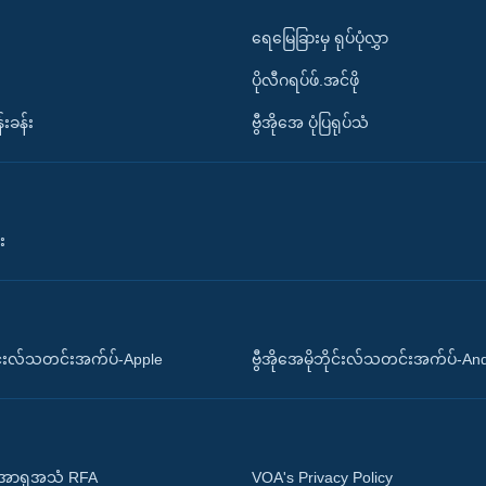
ရေမြေခြားမှ ရုပ်ပုံလွှာ
ပိုလီဂရပ်ဖ်.အင်ဖို
်းခန်း
ဗွီအိုအေ ပုံပြရုပ်သံ
း
ိုင်းလ်သတင်းအက်ပ်-Apple
ဗွီအိုအေမိုဘိုင်းလ်သတင်းအက်ပ်-An
 အာရှအသံ RFA
VOA's Privacy Policy