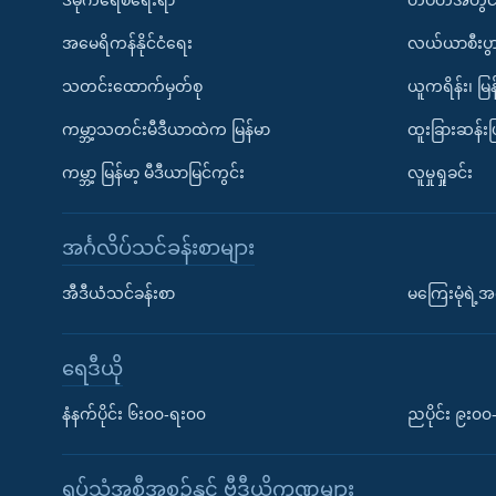
အမေရိကန်နိုင်ငံရေး
လယ်ယာစီးပွ
သတင်းထောက်မှတ်စု
ယူကရိန်း၊ မြန
ကမ္ဘာ့သတင်းမီဒီယာထဲက မြန်မာ
ထူးခြားဆန်း
ကမ္ဘာ့ မြန်မာ့ မီဒီယာမြင်ကွင်း
လူမှုရှုခင်း
အင်္ဂလိပ်သင်ခန်းစာများ
အီဒီယံသင်ခန်းစာ
မကြေးမုံရဲ့အင
ရေဒီယို
နံနက်ပိုင်း ၆း၀၀-ရး၀၀
ညပိုင်း ၉း၀
ရုပ်သံအစီအစဉ်နှင့် ဗွီဒီယိုကဏ္ဍများ