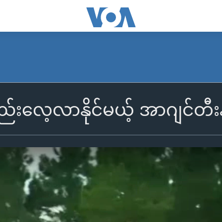
ည်းလေ့လာနိုင်မယ့် အာဂျင်တီး