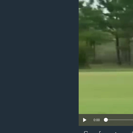
သုတပဒေသာ အင်္ဂလိပ်စာ
အ
ညွန်း
စာမျက်နှာ
သို့
ကျော်
ကြည့်
ရန်
ရှာဖွေ
ရန်
နေရာ
သို့
ကျော်
ရန်
0:00