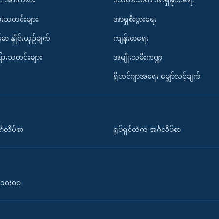
ားသတင်းများ
အာရှစီးပွားရေး
်မာ နှိုင်းယှဉ်ချက်
ကျန်းမာရေး
ပြားသတင်းများ
အမျိုးသမီးကဏ္ဍ
ရိုဟင်ဂျာအရေး မျှော်လင့်ချက်
်္ဂလိပ်စာ
ရုပ်ရှင်ထဲက အင်္ဂလိပ်စာ
၀-၁၀း၀၀