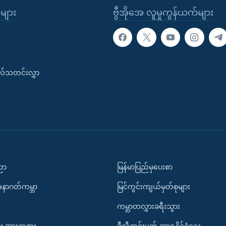
ုများ
ဗွီအိုအေ လူမှုကွန်ယက်များ
းလ်သတင်းလွှာ
ပညာ
မြန်မာပြည်မှပေးစာ
အနာဂတ်ကမ္ဘာ
မြင်ကွင်းကျယ်မှတ်စုများ
ကမ္ဘာတလွှားခရီးသွား
း အားကစား
ဒီသီတင်းပတ် အာရှနိုင်ငံရေး