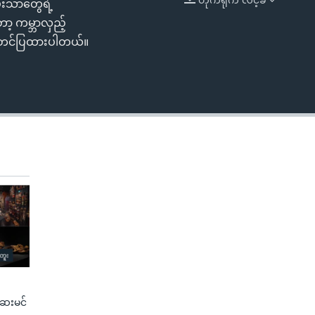
မ်းသာတွေရဲ့
EMBED
ာ့ ကမ္ဘာလှည့်
ွန် တင်ပြထားပါတယ်။
ေးမင်