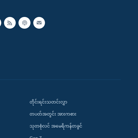
တိုင်းရင်းသတင်းလွှာ
တပတ်အတွင်း အားကစား
သုတစုံလင် အမေရိကန်တခွင်
Gen Z