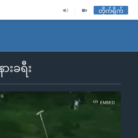
တိုက်ရိုက်
နားခရီး
EMBED