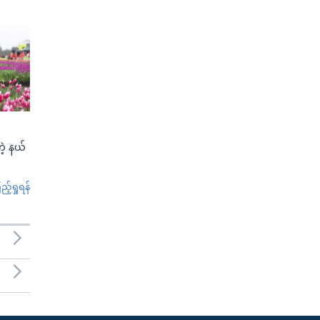
ဲ့ နယ်
်ရှုရန်