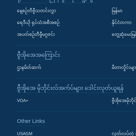
နေ့စဉ်တီဗွီသတင်းလွှာ
မြန်မာ
ရေဒီယို ရုပ်သံအစီအစဉ်
နိုင်ငံတကာ
အပတ်စဉ်တီဗွီမဂ္ဂဇင်း
တွေ့ဆုံမေးမြန
ဗွီအိုအေအကြောင်း
ဌာနမိတ်ဆက်
မီတာလှိုင်းမျာ
ဗွီအိုအေ မိုဘိုင်းလ်အက်ပ်များ ဒေါင်းလုတ်ယူရန်
Learning English
VOA+
ဗွီအိုအေမိုဘ
ဗွီအိုအေ လူမှုကွန်ယက်များ
Other Links
USAGM
လွတ်လပ်တဲ့