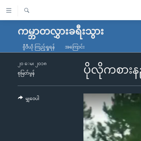
သုံး
ရ
ရှာဖွေ
လွယ်ကူ
မူလစာမျက်နှာ
ကမ္ဘာတလွှားခရီးသွား
ရ
စေ
မြန်မာ
လာ
ဗွီဒီယို ကြည့်ရှုရန်
အကြောင်း
သည့်
ဒ်
ကမ္ဘာ့သတင်းများ
Link
ဗွီဒီယို
နိုင်ငံတကာ
၂၀ ေမ၊ ၂၀၁၈
ပိုလိုကစားန
များ
စုမြတ်မွန်
သတင်းလွတ်လပ်ခွင့်
အမေရိကန်
ပင်မ
ရပ်ဝန်းတခု လမ်းတခု အလွန်
တရုတ်
အကြောင်းအရာ
အင်္ဂလိပ်စာလေ့လာမယ်
အစ္စရေး-ပါလက်စတိုင်း
မျှဝေပါ
သို့
အပတ်စဉ်ကဏ္ဍများ
အမေရိကန်သုံးအီဒီယံ
ကျော်
ကြည့်
ရေဒီယိုနှင့်ရုပ်သံ အချက်အလက်များ
မကြေးမုံရဲ့ အင်္ဂလိပ်စာ
ရေဒီယို
ရန်
ရေဒီယို/တီဗွီအစီအစဉ်
ရုပ်ရှင်ထဲက အင်္ဂလိပ်စာ
တီဗွီ
ပင်မ