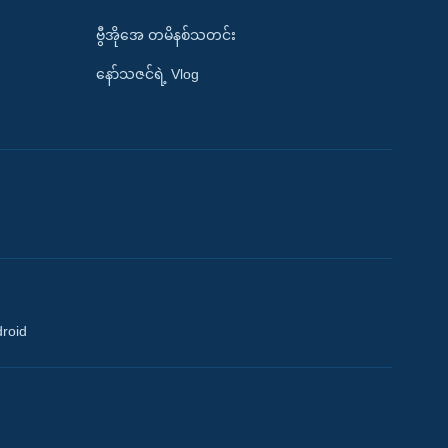
ဗွီအိုအေ တမိနစ်သတင်း
နော်သဇင်ရဲ့ Vlog
droid