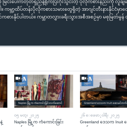
င်းပေါ်ကတုတ်ရှည်နဲ့ရိုက်ပြီးဂိုးသွင်းတဲ့ ပိုလိုကစားနည်းကို လူချ
ကမ္ဘာ့ထိပ်တန်းပိုလိုကစားသမားတွေရှိတဲ့ အာဂျင်တီးနားနိုင်ငံမှာတေ
ှာ ဝင်ကစားနိုင်ပါတယ်။ ကမ္ဘာတလွှားခရီးသွားအစီအစဉ်မှာ မစုမြတ်မ
၀၅ မတ္၊ ၂၀၂၅
၂၆ ေဖေဖာ္၀ါရီ၊ ၂၀၂၅
ဲ့
Naples မြို့က ကံကောင်းခြင်း
Greenland ဒေသက Inuit ဆ