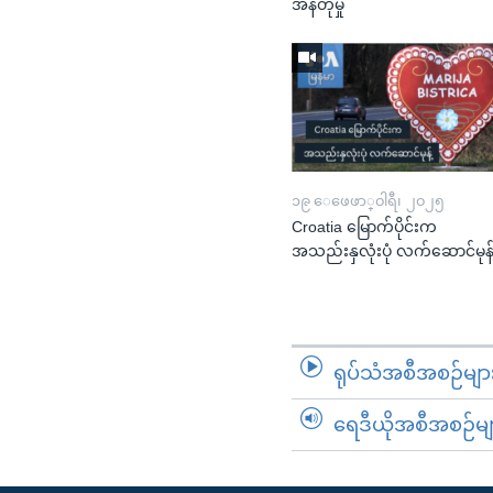
အန်တုမှု
၁၉ ေဖေဖာ္၀ါရီ၊ ၂၀၂၅
Croatia မြောက်ပိုင်းက
အသည်းနှလုံးပုံ လက်ဆောင်မုန်
ရုပ်သံအစီအစဉ်မျာ
ရေဒီယိုအစီအစဉ်မျ