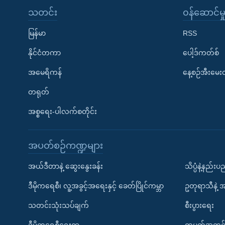
သတင်း
၀န်ဆောင်မှ
မြန်မာ
RSS
နိုင်ငံတကာ
ပေါ့ဒ်ကတ်စ်
အမေရိကန်
နေ့စဉ်အီးမေ
တရုတ်
အစ္စရေး-ပါလက်စတိုင်း
အပတ်စဉ်ကဏ္ဍများ
အယ်ဒီတာနဲ့ ဆွေးနွေးခန်း
သိပ္ပံနဲ့နည်း
ဒီမိုကရေစီ၊ လူ့အခွင့်အရေးနှင့် ခေတ်ပြိုင်ကမ္ဘာ
ဥတုရာသီနဲ့ 
သတင်းသုံးသပ်ချက်
စီးပွားရေး
ဒီမိုကရေစီရေးရာ
တပတ်အတွင်