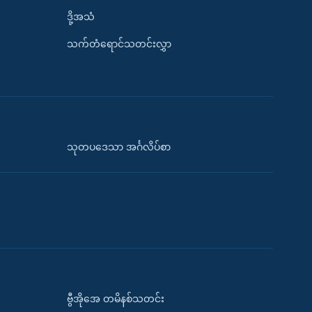
ဒို့အသံ
သက်တံရောင်သတင်းလွှာ
သုတပဒေသာ အင်္ဂလိပ်စာ
ဗွီအိုအေ တမိနစ်သတင်း