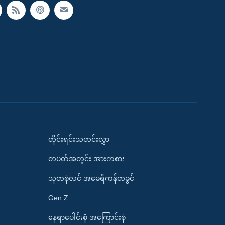
တိုင်းရင်းသတင်းလွှာ
တပတ်အတွင်း အားကစား
သုတစုံလင် အမေရိကန်တခွင်
Gen Z
နေရာပေါင်းစုံ အကြောင်းစုံ