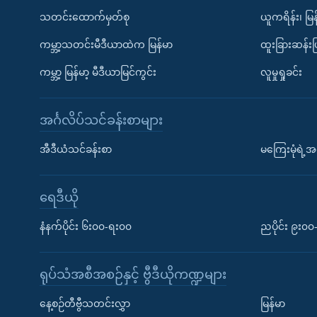
သတင်းထောက်မှတ်စု
ယူကရိန်း၊ မြန
ကမ္ဘာ့သတင်းမီဒီယာထဲက မြန်မာ
ထူးခြားဆန်း
ကမ္ဘာ့ မြန်မာ့ မီဒီယာမြင်ကွင်း
လူမှုရှုခင်း
အင်္ဂလိပ်သင်ခန်းစာများ
အီဒီယံသင်ခန်းစာ
မကြေးမုံရဲ့အင
ရေဒီယို
နံနက်ပိုင်း ၆း၀၀-ရး၀၀
ညပိုင်း ၉း၀
ရုပ်သံအစီအစဉ်နှင့် ဗွီဒီယိုကဏ္ဍများ
နေ့စဉ်တီဗွီသတင်းလွှာ
မြန်မာ