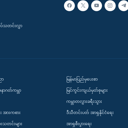
းလ်သတင်းလွှာ
ပညာ
မြန်မာပြည်မှပေးစာ
အနာဂတ်ကမ္ဘာ
မြင်ကွင်းကျယ်မှတ်စုများ
ကမ္ဘာတလွှားခရီးသွား
း အားကစား
ဒီသီတင်းပတ် အာရှနိုင်ငံရေး
ားသတင်းများ
အာရှစီးပွားရေး