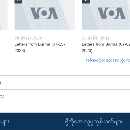
၁၉ ဇူလိုင္၊ ၂၀၂၃
၀၂ ဇူလိုင္၊ ၂၀၂၃
Letters from Burma (07-19-
Letters from Burma (07-0
2023)
2023)
အစီအစဉ်တွဲများအားလုံးကြည့
း
ား
ုများ
ဗွီအိုအေ လူမှုကွန်ယက်များ