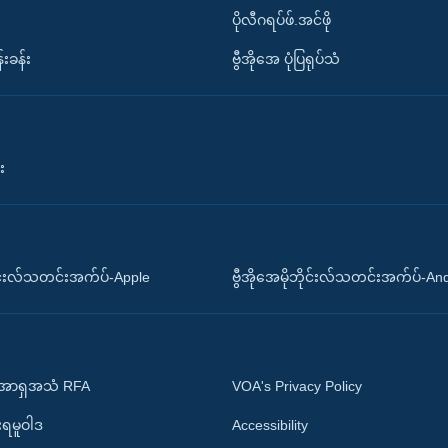
ပိုလီဂရပ်ဖ်.အင်ဖို
်းခန်း
ဗွီအိုအေ ပုံပြရုပ်သံ
း
ိုင်းလ်သတင်းအက်ပ်-Apple
ဗွီအိုအေမိုဘိုင်းလ်သတင်းအက်ပ်-An
 အာရှအသံ RFA
VOA's Privacy Policy
ုးရမူဝါဒ
Accessibility