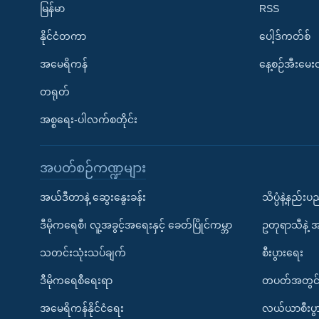
မြန်မာ
RSS
နိုင်ငံတကာ
ပေါ့ဒ်ကတ်စ်
အမေရိကန်
နေ့စဉ်အီးမေ
တရုတ်
အစ္စရေး-ပါလက်စတိုင်း
အပတ်စဉ်ကဏ္ဍများ
အယ်ဒီတာနဲ့ ဆွေးနွေးခန်း
သိပ္ပံနဲ့နည်း
ဒီမိုကရေစီ၊ လူ့အခွင့်အရေးနှင့် ခေတ်ပြိုင်ကမ္ဘာ
ဥတုရာသီနဲ့ 
သတင်းသုံးသပ်ချက်
စီးပွားရေး
ဒီမိုကရေစီရေးရာ
တပတ်အတွင်
အမေရိကန်နိုင်ငံရေး
လယ်ယာစီးပွ