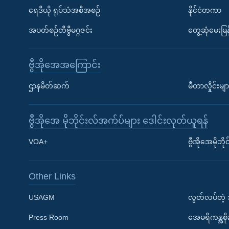
ရေဒီယို ရုပ်သံအစီအစဉ်
နိုင်ငံတကာ
အပတ်စဉ်တီဗွီမဂ္ဂဇင်း
တွေ့ဆုံမေးမြန
ဗွီအိုအေအကြောင်း
ဌာနမိတ်ဆက်
မီတာလှိုင်းမျာ
ဗွီအိုအေ မိုဘိုင်းလ်အက်ပ်များ ဒေါင်းလုတ်ယူရန်
Learning English
VOA+
ဗွီအိုအေမိုဘ
ဗွီအိုအေ လူမှုကွန်ယက်များ
Other Links
USAGM
လွတ်လပ်တဲ့
Press Room
အေမရိကန္အစိ
ဘာသာစကားများ