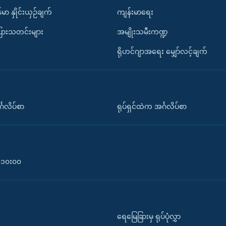
်မာ နှိုင်းယှဉ်ချက်
ကျန်းမာရေး
ပြားသတင်းများ
အမျိုးသမီးကဏ္ဍ
ရိုဟင်ဂျာအရေး မျှော်လင့်ချက်
်္ဂလိပ်စာ
ရုပ်ရှင်ထဲက အင်္ဂလိပ်စာ
၀-၁၀း၀၀
ရေမြေခြားမှ ရုပ်ပုံလွှာ