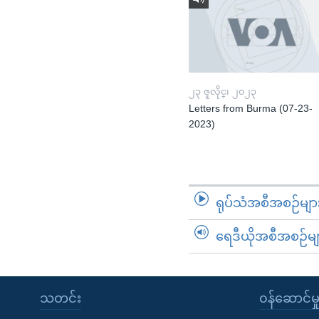
၂၃ ဇူလိုင္၊ ၂၀၂၃
Letters from Burma (07-23-
2023)
ရုပ်သံအစီအစဉ်မျာ
ရေဒီယိုအစီအစဉ်မျ
သတင်း
၀န်ဆောင်မှ