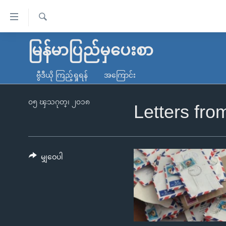
သုံး
ရ
ရှာဖွေ
လွယ်ကူ
မူလစာမျက်နှာ
မြန်မာပြည်မှပေးစာ
ရ
စေ
မြန်မာ
လာ
ဗွီဒီယို ကြည့်ရှုရန်
အကြောင်း
သည့်
ဒ်
ကမ္ဘာ့သတင်းများ
Link
ဗွီဒီယို
နိုင်ငံတကာ
၀၅ ၾသဂုတ္၊ ၂၀၁၈
Letters fr
များ
သတင်းလွတ်လပ်ခွင့်
အမေရိကန်
ပင်မ
ရပ်ဝန်းတခု လမ်းတခု အလွန်
တရုတ်
အကြောင်းအရာ
အင်္ဂလိပ်စာလေ့လာမယ်
အစ္စရေး-ပါလက်စတိုင်း
မျှဝေပါ
သို့
အပတ်စဉ်ကဏ္ဍများ
အမေရိကန်သုံးအီဒီယံ
ကျော်
ကြည့်
ရေဒီယိုနှင့်ရုပ်သံ အချက်အလက်များ
မကြေးမုံရဲ့ အင်္ဂလိပ်စာ
ရေဒီယို
ရန်
ရေဒီယို/တီဗွီအစီအစဉ်
ရုပ်ရှင်ထဲက အင်္ဂလိပ်စာ
တီဗွီ
ပင်မ