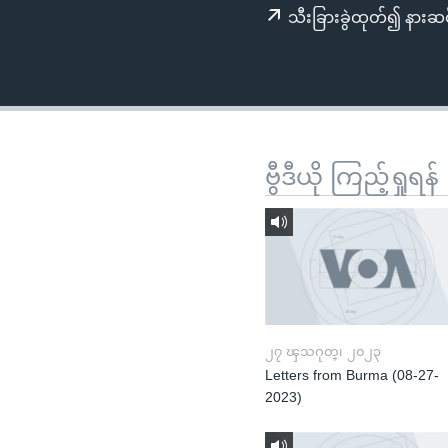
သုတပဒေသာ အင်္ဂလိပ်စာ
အ
သီးခြားခွဲထုတ်၍ နားဆင
ညွန်း
စာမျက်နှာ
သို့
ကျော်
ကြည့်
ရန်
ဗွီဒီယို ကြည့်ရှုရန်
ရှာဖွေ
ရန်
နေရာ
သို့
ကျော်
ရန်
၂၇ ၾသဂုတ္၊ ၂၀၂၃
Letters from Burma (08-27-
2023)