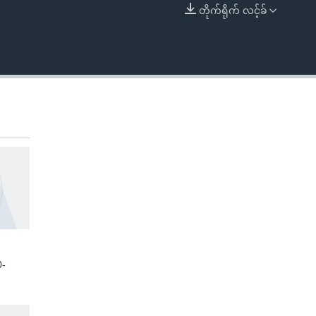
တိုက်ရိုက် လင့်ခ်
EMBED
0-