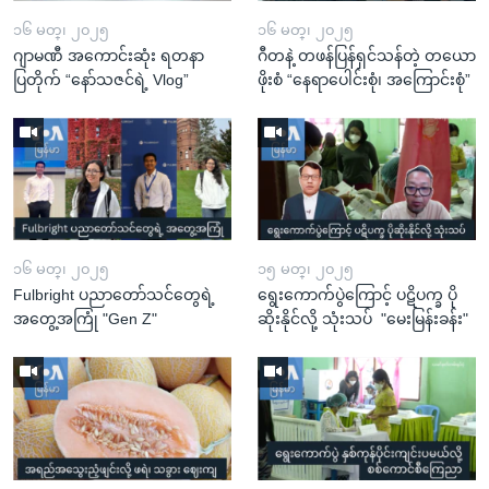
၁၆ မတ္၊ ၂၀၂၅
၁၆ မတ္၊ ၂၀၂၅
ဂျာမဏီ အကောင်းဆုံး ရတနာ
ဂီတနဲ့ တဖန်ပြန်ရှင်သန်တဲ့ တယော
ပြတိုက် “နော်သဇင်ရဲ့ Vlog”
ဖိုးစံ “နေရာပေါင်းစုံ၊ အကြောင်းစုံ”
၁၆ မတ္၊ ၂၀၂၅
၁၅ မတ္၊ ၂၀၂၅
Fulbright ပညာတော်သင်တွေရဲ့
ရွေးကောက်ပွဲကြောင့် ပဋိပက္ခ ပို
အတွေ့အကြုံ "Gen Z"
ဆိုးနိုင်လို့ သုံးသပ် "မေးမြန်းခန်း"