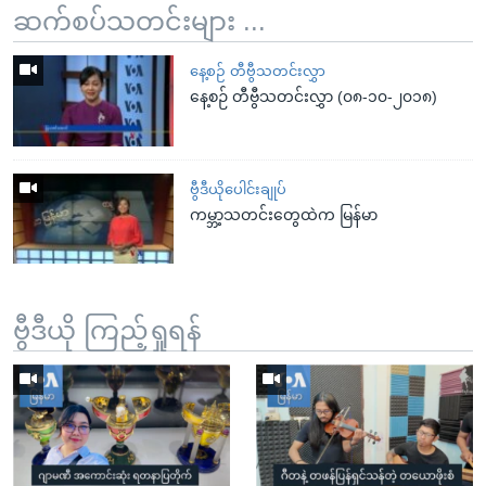
ဆက်စပ်သတင်းများ ...
နေ့စဉ် တီဗွီသတင်းလွှာ
နေ့စဉ် တီဗွီသတင်းလွှာ (၀၈-၁၀-၂၀၁၈)
ဗွီဒီယိုပေါင်းချုပ်
ကမ္ဘာ့သတင်းတွေထဲက မြန်မာ
ဗွီဒီယို ကြည့်ရှုရန်