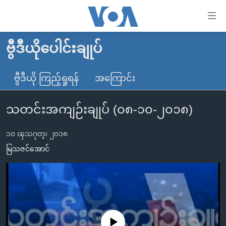
သုံး
ရ
လွယ်ကူ
ဗွီဒီယိုပေါင်းချုပ်
မူလစာမျက်နှာ
စေ
မြန်မာ
ဗွီဒီယို ကြည့်ရှုရန်
အကြောင်း
သည့်
ကမ္ဘာ့သတင်းများ
Link
သတင်းအကျဉ်းချုပ် (၀၈-၁၀-၂၀၁၈)
ဗွီဒီယို
နိုင်ငံတကာ
များ
သတင်းလွတ်လပ်ခွင့်
အမေရိကန်
ပင်မ
၁၀ ၾသဂုတ္၊ ၂၀၁၈
ရပ်ဝန်းတခု လမ်းတခု အလွန်
တရုတ်
အကြောင်းအရာ
မြသဇင်အောင်
သို့
အင်္ဂလိပ်စာလေ့လာမယ်
အစ္စရေး-ပါလက်စတိုင်း
ကျော်
အပတ်စဉ်ကဏ္ဍများ
အမေရိကန်သုံးအီဒီယံ
ကြည့်
ရေဒီယိုနှင့်ရုပ်သံ အချက်အလက်များ
မကြေးမုံရဲ့ အင်္ဂလိပ်စာ
ရေဒီယို
ရန်
ပင်မ
ရေဒီယို/တီဗွီအစီအစဉ်
ရုပ်ရှင်ထဲက အင်္ဂလိပ်စာ
တီဗွီ
No media source currently available