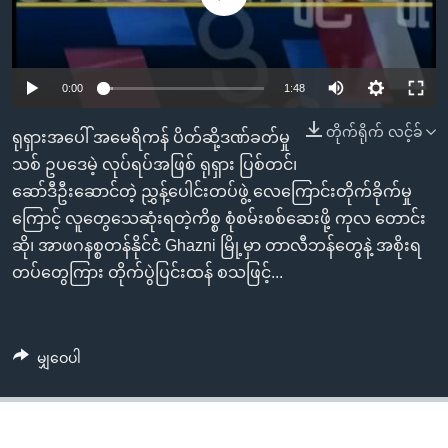
အ
သုတပဒေသာ အင်္ဂလိပ်စာ
ညွန်း
Learning English
စာမျက်နှာ
သို့
ဗွီအိုအေ လူမှုကွန်ယက်များ
0:00
1:48
ကျော်
တိုက်ရိုက် လင့်ခ်
ရုရှားအပေါ် အမေရိကန် ပိတ်ဆို့ဒဏ်ခတ်မှု
ကြည့်
သစ် ဥပဒေမဲ့ လုပ်ရပ်အဖြစ် ရုရှား ပြစ်တင်၊
ရန်
ဘာသာစကားများ
ဆော်ဒီဦးဆောင်တဲ့ ညွှန့်ပေါင်းတပ်ဖွဲ့ လေကြောင်းတိုက်ခိုက်မှု
ရှာဖွေ
ကြောင့် လူတွေသေဆုံးရတဲ့ကိစ္စ စုံစမ်းစစ်ဆေးဖို့ ကုလ တောင်း
ရန်
ဆို၊ အာဖဂနစ္စတန်နိုင်ငံ Ghazni မြို့မှာ တာလီဘန်တွေနဲ့ အစိုးရ
နေရာ
တပ်တွေကြား တိုက်ပွဲပြင်းထန် စသဖြင့်...
သို့
ကျော်
ရန်
မျှဝေပါ