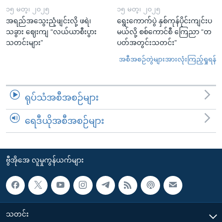
၁၅ မတ္၊ ၂၀၂၅
၁၅ မတ္၊ ၂၀၂၅
အရည်အသွေးညံ့ဖျင်းလို့ ဖရဲ၊
ရွေးကောက်ပွဲ နှစ်ကုန်ပိုင်းကျင်းပ
သခွား ဈေးကျ “လယ်ယာစီးပွား
မယ်လို့ စစ်ကောင်စီ ကြေညာ “တ
သတင်းများ”
ပတ်အတွင်းသတင်း”
အစီအစဉ်တွဲများအားလုံးကြည့်ရှုရန်
ရုပ်သံအစီအစဉ်များ
ရေဒီယိုအစီအစဉ်များ
ဗွီအိုအေ လူမှုကွန်ယက်များ
သတင်း