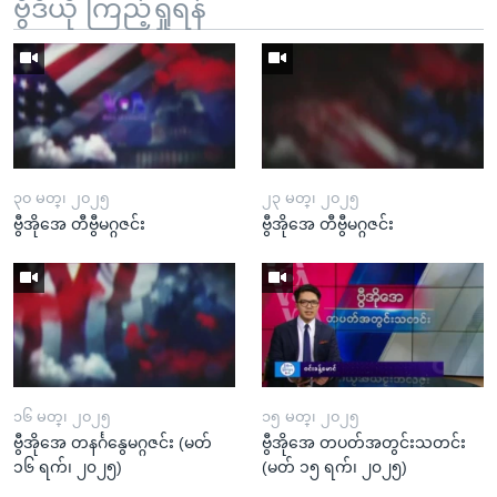
ဗွီဒီယို ကြည့်ရှုရန်
၃၀ မတ္၊ ၂၀၂၅
၂၃ မတ္၊ ၂၀၂၅
ဗွီအိုအေ တီဗွီမဂ္ဂဇင်း
ဗွီအိုအေ တီဗွီမဂ္ဂဇင်း
၁၆ မတ္၊ ၂၀၂၅
၁၅ မတ္၊ ၂၀၂၅
ဗွီအိုအေ တနင်္ဂနွေမဂ္ဂဇင်း (မတ်
ဗွီအိုအေ တပတ်အတွင်းသတင်း
၁၆ ရက်၊ ၂၀၂၅)
(မတ် ၁၅ ရက်၊ ၂၀၂၅)