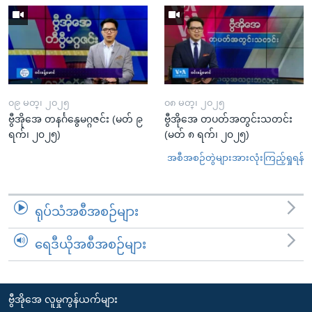
၀၉ မတ္၊ ၂၀၂၅
၀၈ မတ္၊ ၂၀၂၅
ဗွီအိုအေ တနင်္ဂနွေမဂ္ဂဇင်း (မတ် ၉
ဗွီအိုအေ တပတ်အတွင်းသတင်း
ရက်၊ ၂၀၂၅)
(မတ် ၈ ရက်၊ ၂၀၂၅)
အစီအစဉ်တွဲများအားလုံးကြည့်ရှုရန်
ရုပ်သံအစီအစဉ်များ
ရေဒီယိုအစီအစဉ်များ
ဗွီအိုအေ လူမှုကွန်ယက်များ