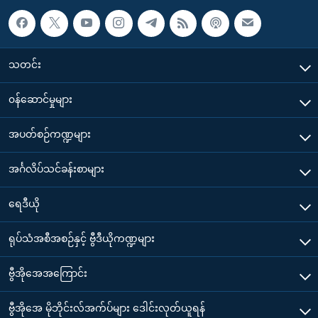
သတင်း
၀န်ဆောင်မှုများ
အပတ်စဉ်ကဏ္ဍများ
အင်္ဂလိပ်သင်ခန်းစာများ
ရေဒီယို
ရုပ်သံအစီအစဉ်နှင့် ဗွီဒီယိုကဏ္ဍများ
ဗွီအိုအေအကြောင်း
ဗွီအိုအေ မိုဘိုင်းလ်အက်ပ်များ ဒေါင်းလုတ်ယူရန်