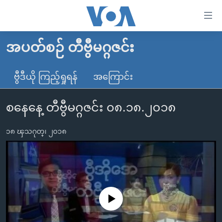
သုံး
ရ
လွယ်ကူ
အပတ်စဉ် တီဗွီမဂ္ဂဇင်း
မူလစာမျက်နှာ
စေ
မြန်မာ
ဗွီဒီယို ကြည့်ရှုရန်
အကြောင်း
သည့်
ကမ္ဘာ့သတင်းများ
Link
စနေနေ့ တီဗွီမဂ္ဂဇင်း ၀၈.၁၈.၂၀၁၈
ဗွီဒီယို
နိုင်ငံတကာ
များ
သတင်းလွတ်လပ်ခွင့်
အမေရိကန်
ပင်မ
၁၈ ၾသဂုတ္၊ ၂၀၁၈
ရပ်ဝန်းတခု လမ်းတခု အလွန်
တရုတ်
အကြောင်းအရာ
သို့
အင်္ဂလိပ်စာလေ့လာမယ်
အစ္စရေး-ပါလက်စတိုင်း
ကျော်
အပတ်စဉ်ကဏ္ဍများ
အမေရိကန်သုံးအီဒီယံ
ကြည့်
ရေဒီယိုနှင့်ရုပ်သံ အချက်အလက်များ
မကြေးမုံရဲ့ အင်္ဂလိပ်စာ
ရေဒီယို
ရန်
No media source currently available
ပင်မ
ရေဒီယို/တီဗွီအစီအစဉ်
ရုပ်ရှင်ထဲက အင်္ဂလိပ်စာ
တီဗွီ