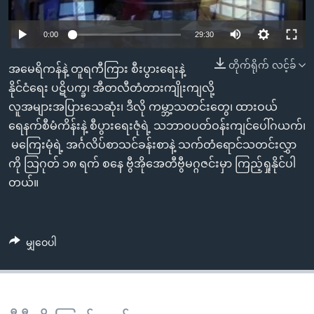
အ
သုတပဒေသာ အင်္ဂလိပ်စာ
ညွန်း
Learning English
0:00
29:30
စာမျက်နှာ
သို့
ဗွီအိုအေ လူမှုကွန်ယက်များ
တိုက်ရိုက် လင့်ခ်
အမေရိကန်နဲ့ တူရကီကြား စီးပွားရေးနဲ့
ကျော်
နိုင်ငံရေး ပဋိပက္ခ၊ အီတလီတံတားကျိုးကျလို့
ကြည့်
လူအများအပြားသေဆုံး၊ ဒီလို ကမ္ဘာ့သတင်းတွေ၊ ထားဝယ်
ရန်
ရေနက်စီမံကိန်းနဲ့ စီပွားရေးဇုံရဲ့ သဘာဝပတ်ဝန်းကျင်ပေါ်ဂယက်၊
ဘာသာစကားများ
ရှာဖွေ
မကြေးမုံရဲ့ အင်္ဂလိပ်စာသင်ခန်းစာနဲ့ သက်တံရောင်သတင်းလွှာ
ရန်
ကို သြဂုတ် ၁၈ ရက် စနေ ဗွီအိုအေတီဗွီမဂ္ဂဇင်းမှာ ကြည့်ရှုနိုင်ပါ
နေရာ
တယ်။
သို့
ကျော်
ရန်
မျှဝေပါ