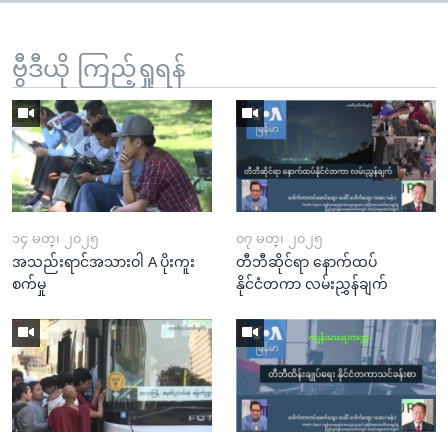
ဗွီဒီယို ကြည့်ရှုရန်
၁၄ မတ္၊ ၂၀၂၅
၀၇ မတ္၊ ၂၀၂၅
အသည်းရာင်အသားဝါ A ပိုးကူး
တီဘီဆိုင်ရာ နောက်ထပ်
စက်မှု
နိုင်ငံတကာ လမ်းညွှန်ချက်