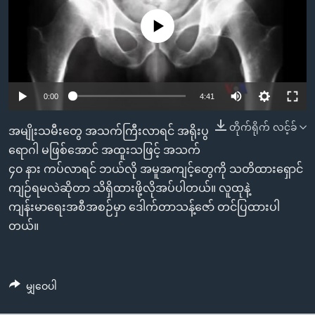
အ
သုတပဒေသာ အင်္ဂလိပ်စာ
ညွန်း
Learning English
No media source currently available
စာမျက်နှာ
သို့
ဗွီအိုအေ လူမှုကွန်ယက်များ
ကျော်
0:00
4:41
ကြည့်
ရန်
တိုက်ရိုက် လင့်ခ်
ဘာသာစကားများ
အမျိုးသမီးတွေ အသက်ကြီးလာရင် အရိုးပွ
ရှာဖွေ
ရောဂါ မဖြစ်အောင် အထူးသဖြင့် အသက်
ရန်
၄၀ နား ကပ်လာရင် ဘယ်လို အမူအကျင့်တွေကို သတိထားရှောင်
နေရာ
ကျဉ်ရမလဲဆိုတာ သိရှိထားဖို့လိုအပ်ပါတယ်။ လူထုနဲ့
သို့
ကျန်းမာရေးအစီအစဉ်မှာ ဒေါက်တာသန့်ဇော် တင်ပြထားပါ
ကျော်
တယ်။
ရန်
မျှဝေပါ