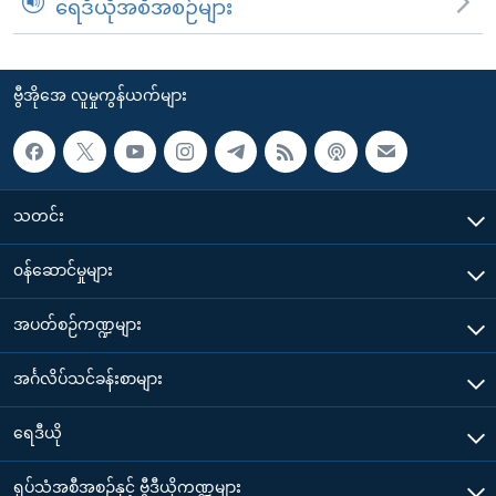
ရေဒီယိုအစီအစဉ်များ
ဗွီအိုအေ လူမှုကွန်ယက်များ
သတင်း
၀န်ဆောင်မှုများ
အပတ်စဉ်ကဏ္ဍများ
အင်္ဂလိပ်သင်ခန်းစာများ
ရေဒီယို
ရုပ်သံအစီအစဉ်နှင့် ဗွီဒီယိုကဏ္ဍများ