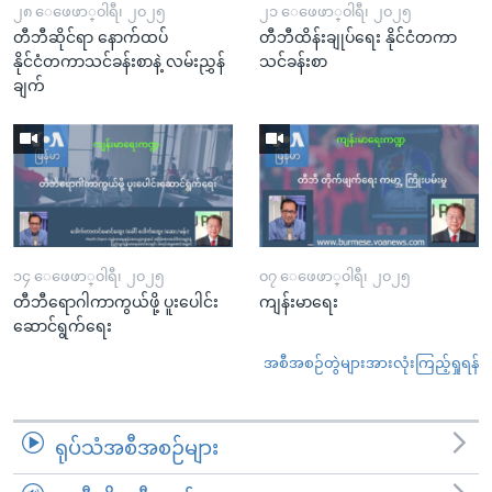
၂၈ ေဖေဖာ္၀ါရီ၊ ၂၀၂၅
၂၁ ေဖေဖာ္၀ါရီ၊ ၂၀၂၅
တီဘီဆိုင်ရာ နောက်ထပ်
တီဘီထိန်းချုပ်ရေး နိုင်ငံတကာ
နိုင်ငံတကာသင်ခန်းစာနဲ့ လမ်းညွှန်
သင်ခန်းစာ
ချက်
၁၄ ေဖေဖာ္၀ါရီ၊ ၂၀၂၅
၀၇ ေဖေဖာ္၀ါရီ၊ ၂၀၂၅
တီဘီရောဂါကာကွယ်ဖို့ ပူးပေါင်း
ကျန်းမာရေး
ဆောင်ရွက်ရေး
အစီအစဉ်တွဲများအားလုံးကြည့်ရှုရန်
ရုပ်သံအစီအစဉ်များ