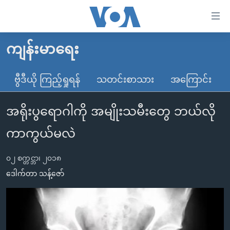
သုံး
ရ
လွယ်ကူ
ကျန်းမာရေး
မူလစာမျက်နှာ
စေ
မြန်မာ
ဗွီဒီယို ကြည့်ရှုရန်
သတင်းစာသား
အကြောင်း
သည့်
ကမ္ဘာ့သတင်းများ
Link
အရိုးပွရောဂါကို အမျိုးသမီးတွေ ဘယ်လို
ဗွီဒီယို
နိုင်ငံတကာ
များ
သတင်းလွတ်လပ်ခွင့်
အမေရိကန်
ကာကွယ်မလဲ
ပင်မ
ရပ်ဝန်းတခု လမ်းတခု အလွန်
တရုတ်
အကြောင်းအရာ
၀၂ စက္တင္ဘာ၊ ၂၀၁၈
သို့
အင်္ဂလိပ်စာလေ့လာမယ်
အစ္စရေး-ပါလက်စတိုင်း
ဒေါက်တာ သန့်ဇော်
ကျော်
အပတ်စဉ်ကဏ္ဍများ
အမေရိကန်သုံးအီဒီယံ
ကြည့်
ရေဒီယိုနှင့်ရုပ်သံ အချက်အလက်များ
မကြေးမုံရဲ့ အင်္ဂလိပ်စာ
ရေဒီယို
ရန်
ပင်မ
ရေဒီယို/တီဗွီအစီအစဉ်
ရုပ်ရှင်ထဲက အင်္ဂလိပ်စာ
တီဗွီ