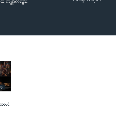
်း ကမ္ဘာတလွှား
EMBED
ေးမင်