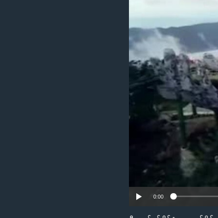
သုတပဒေသာ အင်္ဂလိပ်စာ
အ
ညွန်း
စာမျက်နှာ
သို့
ကျော်
ကြည့်
ရန်
ရှာဖွေ
ရန်
နေရာ
သို့
ကျော်
ရန်
0:00