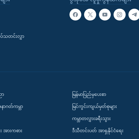
းလ်သတင်းလွှာ
ပညာ
မြန်မာပြည်မှပေးစာ
အနာဂတ်ကမ္ဘာ
မြင်ကွင်းကျယ်မှတ်စုများ
ကမ္ဘာတလွှားခရီးသွား
း အားကစား
ဒီသီတင်းပတ် အာရှနိုင်ငံရေး