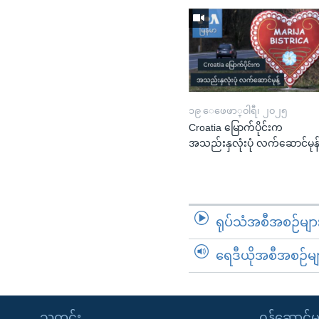
၁၉ ေဖေဖာ္၀ါရီ၊ ၂၀၂၅
Croatia မြောက်ပိုင်းက
အသည်းနှလုံးပုံ လက်ဆောင်မုန်
ရုပ်သံအစီအစဉ်မျာ
ရေဒီယိုအစီအစဉ်မျ
သတင်း
၀န်ဆောင်မှ