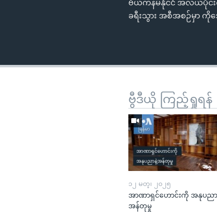
ဗီယက်နမ်နိုင်ငံ အလယ်ပို
ခရီးသွား အစီအစဉ်မှာ ကိ
ဗွီဒီယို ကြည့်ရှုရန်
၁၂ မတ္၊ ၂၀၂၅
အာဏာရှင်ဟောင်းကို အနုပညာန
အန်တုမှု