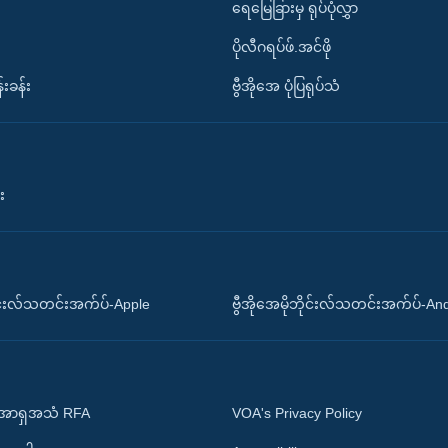
ရေမြေခြားမှ ရုပ်ပုံလွှာ
ပိုလီဂရပ်ဖ်.အင်ဖို
်းခန်း
ဗွီအိုအေ ပုံပြရုပ်သံ
း
ိုင်းလ်သတင်းအက်ပ်-Apple
ဗွီအိုအေမိုဘိုင်းလ်သတင်းအက်ပ်-An
 အာရှအသံ RFA
VOA's Privacy Policy