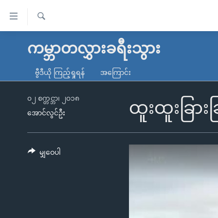
သုံး
ရ
ရှာဖွေ
လွယ်ကူ
မူလစာမျက်နှာ
ကမ္ဘာတလွှားခရီးသွား
ရ
စေ
မြန်မာ
လာ
ဗွီဒီယို ကြည့်ရှုရန်
အကြောင်း
သည့်
ဒ်
ကမ္ဘာ့သတင်းများ
Link
ဗွီဒီယို
နိုင်ငံတကာ
၀၂ စက္တင္ဘာ၊ ၂၀၁၈
ထူးထူးခြား
များ
အောင်လွင်ဦး
သတင်းလွတ်လပ်ခွင့်
အမေရိကန်
ပင်မ
ရပ်ဝန်းတခု လမ်းတခု အလွန်
တရုတ်
အကြောင်းအရာ
အင်္ဂလိပ်စာလေ့လာမယ်
အစ္စရေး-ပါလက်စတိုင်း
မျှဝေပါ
သို့
အပတ်စဉ်ကဏ္ဍများ
အမေရိကန်သုံးအီဒီယံ
ကျော်
ကြည့်
ရေဒီယိုနှင့်ရုပ်သံ အချက်အလက်များ
မကြေးမုံရဲ့ အင်္ဂလိပ်စာ
ရေဒီယို
ရန်
ရေဒီယို/တီဗွီအစီအစဉ်
ရုပ်ရှင်ထဲက အင်္ဂလိပ်စာ
တီဗွီ
ပင်မ