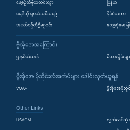
နေ့စဉ်တီဗွီသတင်းလွှာ
မြန်မာ
ရေဒီယို ရုပ်သံအစီအစဉ်
နိုင်ငံတကာ
အပတ်စဉ်တီဗွီမဂ္ဂဇင်း
တွေ့ဆုံမေးမြန
ဗွီအိုအေအကြောင်း
ဌာနမိတ်ဆက်
မီတာလှိုင်းမျာ
ဗွီအိုအေ မိုဘိုင်းလ်အက်ပ်များ ဒေါင်းလုတ်ယူရန်
Learning English
VOA+
ဗွီအိုအေမိုဘ
ဗွီအိုအေ လူမှုကွန်ယက်များ
Other Links
USAGM
လွတ်လပ်တဲ့