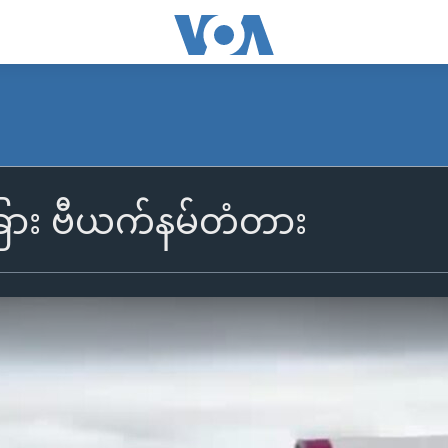
ခြား ဗီယက်နမ်တံတား