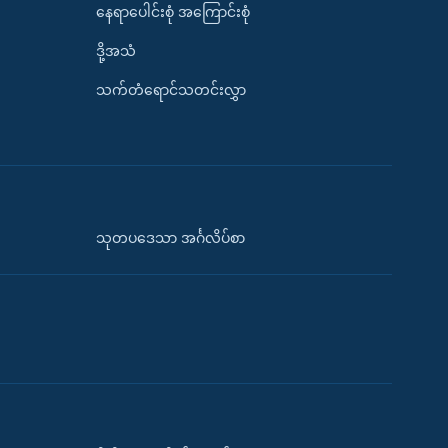
နေရာပေါင်းစုံ အကြောင်းစုံ
ဒို့အသံ
သက်တံရောင်သတင်းလွှာ
သုတပဒေသာ အင်္ဂလိပ်စာ