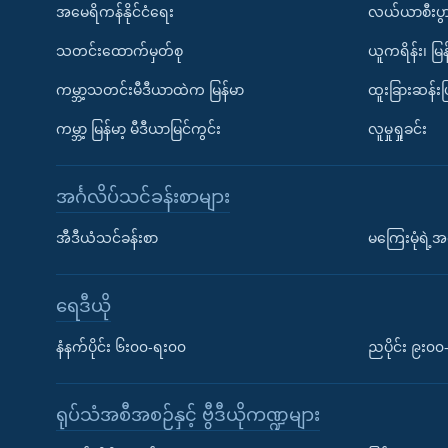
အမေရိကန်နိုင်ငံရေး
လယ်ယာစီးပွ
သတင်းထောက်မှတ်စု
ယူကရိန်း၊ မြန
ကမ္ဘာ့သတင်းမီဒီယာထဲက မြန်မာ
ထူးခြားဆန်း
ကမ္ဘာ့ မြန်မာ့ မီဒီယာမြင်ကွင်း
လူမှုရှုခင်း
အင်္ဂလိပ်သင်ခန်းစာများ
အီဒီယံသင်ခန်းစာ
မကြေးမုံရဲ့အင
ရေဒီယို
နံနက်ပိုင်း ၆း၀၀-ရး၀၀
ညပိုင်း ၉း၀
ရုပ်သံအစီအစဉ်နှင့် ဗွီဒီယိုကဏ္ဍများ