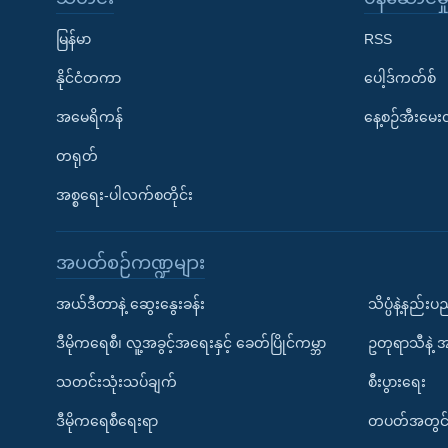
မြန်မာ
RSS
နိုင်ငံတကာ
ပေါ့ဒ်ကတ်စ်
အမေရိကန်
နေ့စဉ်အီးမေ
တရုတ်
အစ္စရေး-ပါလက်စတိုင်း
အပတ်စဉ်ကဏ္ဍများ
အယ်ဒီတာနဲ့ ဆွေးနွေးခန်း
သိပ္ပံနဲ့နည်း
ဒီမိုကရေစီ၊ လူ့အခွင့်အရေးနှင့် ခေတ်ပြိုင်ကမ္ဘာ
ဥတုရာသီနဲ့ 
သတင်းသုံးသပ်ချက်
စီးပွားရေး
ဒီမိုကရေစီရေးရာ
တပတ်အတွင်