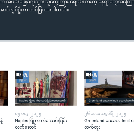
င်းက အပမ်းဖြေခရီးသွားသူတွေကြား ရေပမ်းစားတဲ့ နေရာတွေအကြောင
ုအောင်လွင်ဦးက တင်ပြထားပါတယ်။
၀၅ မတ္၊ ၂၀၂၅
၂၆ ေဖေဖာ္၀ါရီ၊ ၂၀၂၅
ဲ့
Naples မြို့က ကံကောင်းခြင်း
Greenland ဒေသက Inuit ဆ
လက်ဆောင်
တက်တူး