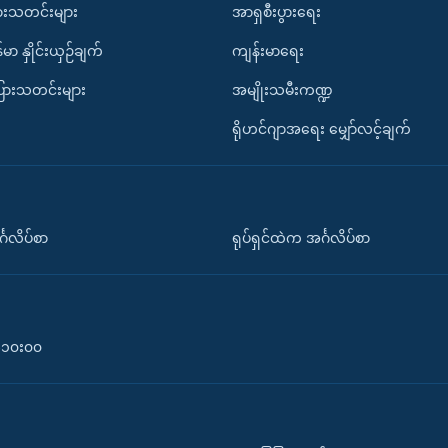
ားသတင်းများ
အာရှစီးပွားရေး
်မာ နှိုင်းယှဉ်ချက်
ကျန်းမာရေး
ပြားသတင်းများ
အမျိုးသမီးကဏ္ဍ
ရိုဟင်ဂျာအရေး မျှော်လင့်ချက်
်္ဂလိပ်စာ
ရုပ်ရှင်ထဲက အင်္ဂလိပ်စာ
၀-၁၀း၀၀