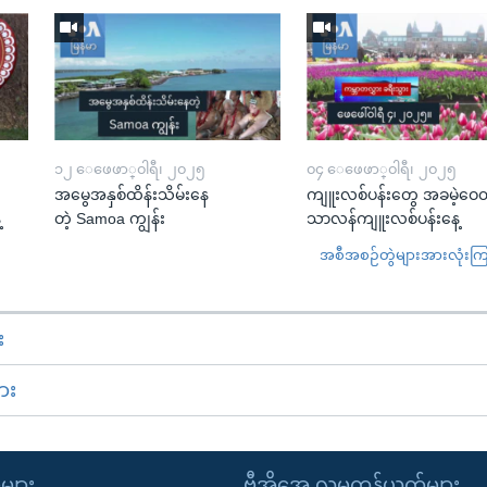
၁၂ ေဖေဖာ္၀ါရီ၊ ၂၀၂၅
၀၄ ေဖေဖာ္၀ါရီ၊ ၂၀၂၅
အမွေအနှစ်ထိန်းသိမ်းနေ
ကျူးလစ်ပန်းတွေ အခမဲ့ဝေတ
့
တဲ့ Samoa ကျွန်း
သာလန်ကျူးလစ်ပန်းနေ့
အစီအစဉ်တွဲများအားလုံးကြည့
း
ား
ုများ
ဗွီအိုအေ လူမှုကွန်ယက်များ