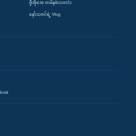
ဗွီအိုအေ တမိနစ်သတင်း
နော်သဇင်ရဲ့ Vlog
droid