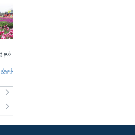
ဲ့ နယ်
်ရှုရန်