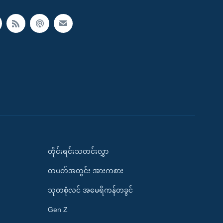
တိုင်းရင်းသတင်းလွှာ
တပတ်အတွင်း အားကစား
သုတစုံလင် အမေရိကန်တခွင်
Gen Z